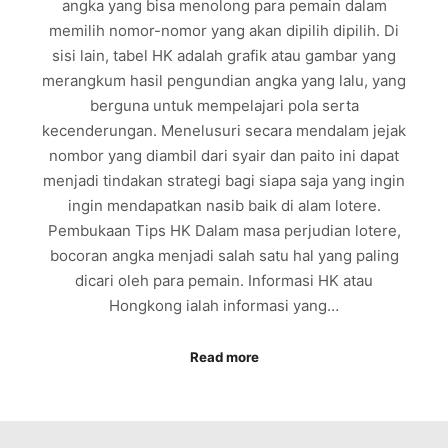
angka yang bisa menolong para pemain dalam
memilih nomor-nomor yang akan dipilih dipilih. Di
sisi lain, tabel HK adalah grafik atau gambar yang
merangkum hasil pengundian angka yang lalu, yang
berguna untuk mempelajari pola serta
kecenderungan. Menelusuri secara mendalam jejak
nombor yang diambil dari syair dan paito ini dapat
menjadi tindakan strategi bagi siapa saja yang ingin
ingin mendapatkan nasib baik di alam lotere.
Pembukaan Tips HK Dalam masa perjudian lotere,
bocoran angka menjadi salah satu hal yang paling
dicari oleh para pemain. Informasi HK atau
Hongkong ialah informasi yang…
Read more