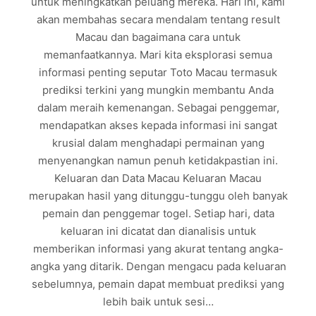
untuk meningkatkan peluang mereka. Hari ini, kami
akan membahas secara mendalam tentang result
Macau dan bagaimana cara untuk
memanfaatkannya. Mari kita eksplorasi semua
informasi penting seputar Toto Macau termasuk
prediksi terkini yang mungkin membantu Anda
dalam meraih kemenangan. Sebagai penggemar,
mendapatkan akses kepada informasi ini sangat
krusial dalam menghadapi permainan yang
menyenangkan namun penuh ketidakpastian ini.
Keluaran dan Data Macau Keluaran Macau
merupakan hasil yang ditunggu-tunggu oleh banyak
pemain dan penggemar togel. Setiap hari, data
keluaran ini dicatat dan dianalisis untuk
memberikan informasi yang akurat tentang angka-
angka yang ditarik. Dengan mengacu pada keluaran
sebelumnya, pemain dapat membuat prediksi yang
lebih baik untuk sesi…