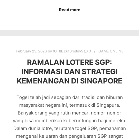
Read more
February 23, 2026
by
fOT8EJXjf0m8ov5
0
GAME ONLINE
RAMALAN LOTERE SGP:
INFORMASI DAN STRATEGI
KEMENANGAN DI SINGAPORE
Togel telah jadi sebagian dari tradisi dan hiburan
masyarakat negara ini, termasuk di Singapura.
Banyak orang yang rutin mencari nomor-nomor
yang bisa memberikan keberuntungan bagi mereka.
Dalam dunia lotre, terutama togel SGP, pemahaman
mengenai keluaran dan pengeluaran SGP sangat