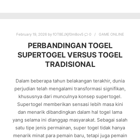
February 19, 2026
by
fOT8EJXjf0m8ov5
0
GAME ONLINE
PERBANDINGAN TOGEL
SUPERTOGEL VERSUS TOGEL
TRADISIONAL
Dalam beberapa tahun belakangan terakhir, dunia
perjudian telah mengalami transformasi signifikan,
khususnya dari munculnya konsep supertogel.
Supertogel memberikan sensasi lebih masa kini
dan menarik dibandingkan dalam hal togel lama
yang selama ini dianggap masyarakat. Sebagai salah
satu tipe jenis permainan, super togel tidak hanya
menarik minat para pemain baru, tetapi juga pemain