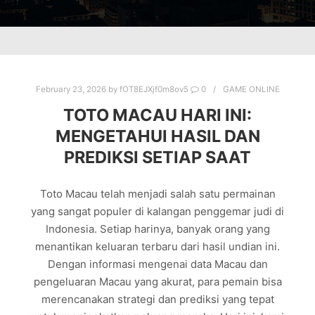
February 23, 2026
by
fOT8EJXjf0m8ov5
0
GAME ONLINE
TOTO MACAU HARI INI:
MENGETAHUI HASIL DAN
PREDIKSI SETIAP SAAT
Toto Macau telah menjadi salah satu permainan
yang sangat populer di kalangan penggemar judi di
Indonesia. Setiap harinya, banyak orang yang
menantikan keluaran terbaru dari hasil undian ini.
Dengan informasi mengenai data Macau dan
pengeluaran Macau yang akurat, para pemain bisa
merencanakan strategi dan prediksi yang tepat