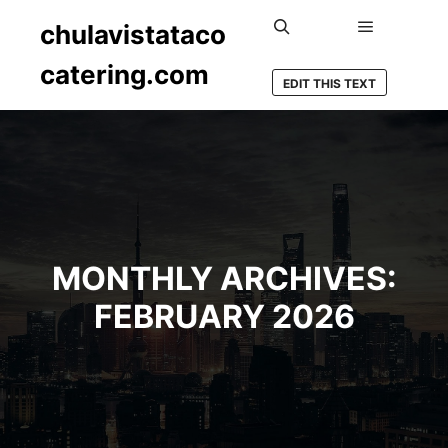
chulavistataco
Main men
Search
catering.com
EDIT THIS TEXT
MONTHLY ARCHIVES:
FEBRUARY 2026