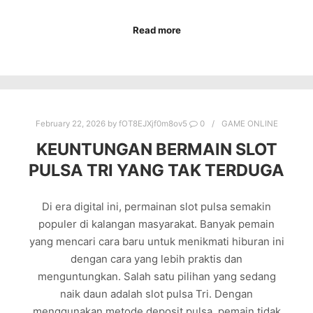
Read more
February 22, 2026
by
fOT8EJXjf0m8ov5
0
GAME ONLINE
KEUNTUNGAN BERMAIN SLOT
PULSA TRI YANG TAK TERDUGA
Di era digital ini, permainan slot pulsa semakin
populer di kalangan masyarakat. Banyak pemain
yang mencari cara baru untuk menikmati hiburan ini
dengan cara yang lebih praktis dan
menguntungkan. Salah satu pilihan yang sedang
naik daun adalah slot pulsa Tri. Dengan
menggunakan metode deposit pulsa, pemain tidak