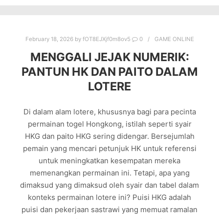
February 18, 2026
by
fOT8EJXjf0m8ov5
0
GAME ONLINE
MENGGALI JEJAK NUMERIK:
PANTUN HK DAN PAITO DALAM
LOTERE
Di dalam alam lotere, khususnya bagi para pecinta
permainan togel Hongkong, istilah seperti syair
HKG dan paito HKG sering didengar. Bersejumlah
pemain yang mencari petunjuk HK untuk referensi
untuk meningkatkan kesempatan mereka
memenangkan permainan ini. Tetapi, apa yang
dimaksud yang dimaksud oleh syair dan tabel dalam
konteks permainan lotere ini? Puisi HKG adalah
puisi dan pekerjaan sastrawi yang memuat ramalan