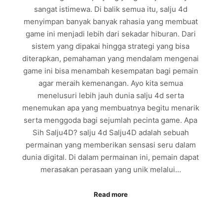
sangat istimewa. Di balik semua itu, salju 4d
menyimpan banyak banyak rahasia yang membuat
game ini menjadi lebih dari sekadar hiburan. Dari
sistem yang dipakai hingga strategi yang bisa
diterapkan, pemahaman yang mendalam mengenai
game ini bisa menambah kesempatan bagi pemain
agar meraih kemenangan. Ayo kita semua
menelusuri lebih jauh dunia salju 4d serta
menemukan apa yang membuatnya begitu menarik
serta menggoda bagi sejumlah pecinta game. Apa
Sih Salju4D? salju 4d Salju4D adalah sebuah
permainan yang memberikan sensasi seru dalam
dunia digital. Di dalam permainan ini, pemain dapat
merasakan perasaan yang unik melalui…
Read more