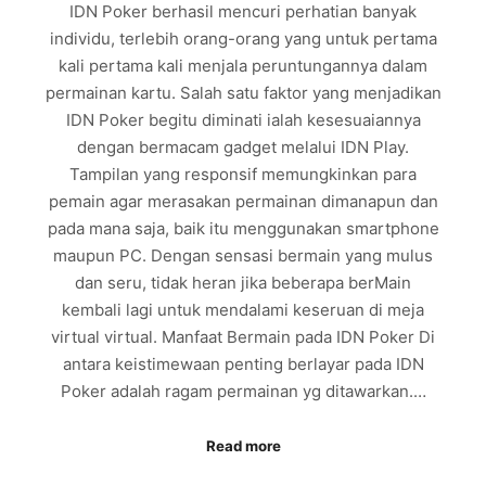
IDN Poker berhasil mencuri perhatian banyak
individu, terlebih orang-orang yang untuk pertama
kali pertama kali menjala peruntungannya dalam
permainan kartu. Salah satu faktor yang menjadikan
IDN Poker begitu diminati ialah kesesuaiannya
dengan bermacam gadget melalui IDN Play.
Tampilan yang responsif memungkinkan para
pemain agar merasakan permainan dimanapun dan
pada mana saja, baik itu menggunakan smartphone
maupun PC. Dengan sensasi bermain yang mulus
dan seru, tidak heran jika beberapa berMain
kembali lagi untuk mendalami keseruan di meja
virtual virtual. Manfaat Bermain pada IDN Poker Di
antara keistimewaan penting berlayar pada IDN
Poker adalah ragam permainan yg ditawarkan.…
Read more