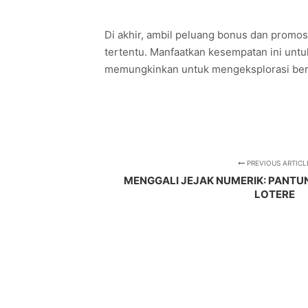
Di akhir, ambil peluang bonus dan promos
tertentu. Manfaatkan kesempatan ini unt
memungkinkan untuk mengeksplorasi berba
PREVIOUS ARTICL
MENGGALI JEJAK NUMERIK: PANTU
LOTERE