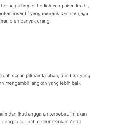
berbagai tingkat hadiah yang bisa diraih ,
rikan insentif yang menarik dan menjaga
inati oleh banyak orang.
dah dasar, pilihan taruhan, dan fitur yang
n mengambil langkah yang lebih baik
in dan ikuti anggaran tersebut. Ini akan
ll dengan cermat memungkinkan Anda