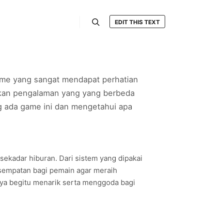
EDIT THIS TEXT
Search
game yang sangat mendapat perhatian
ikan pengalaman yang yang berbeda
ng ada game ini dan mengetahui apa
sekadar hiburan. Dari sistem yang dipakai
sempatan bagi pemain agar meraih
ya begitu menarik serta menggoda bagi