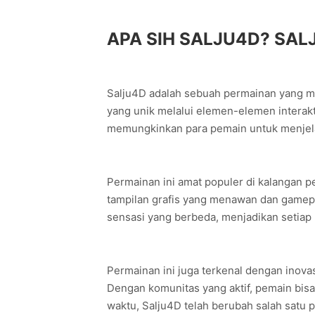
APA SIH SALJU4D?
SAL
Salju4D adalah sebuah permainan yang me
yang unik melalui elemen-elemen interakt
memungkinkan para pemain untuk menjela
Permainan ini amat populer di kalangan
tampilan grafis yang menawan dan gamep
sensasi yang berbeda, menjadikan setia
Permainan ini juga terkenal dengan inovas
Dengan komunitas yang aktif, pemain bisa 
waktu, Salju4D telah berubah salah satu p