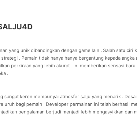
SALJU4D
 yang unik dibandingkan dengan game lain . Salah satu ciri kha
 strategi . Pemain tidak hanya hanya bergantung kepada angka a
an perkiraan yang lebih akurat . Ini memberikan sensasi baru s
ka .
 sangat keren mempunyai atmosfer salju yang menarik . Desain
yeluruh bagi pemain . Developer permainan ini telah berhasil
njadikan pengalaman berjudi menjadi lebih mengasyikkan dan 