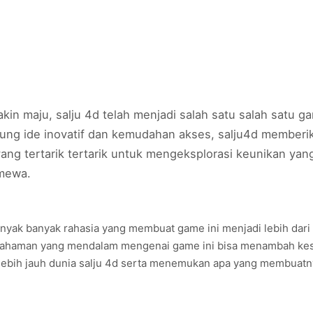
kin maju, salju 4d telah menjadi salah satu salah satu 
ung ide inovatif dan kemudahan akses, salju4d member
yang tertarik tertarik untuk mengeksplorasi keunikan ya
imewa.
anyak banyak rahasia yang membuat game ini menjadi lebih dari 
pemahaman yang mendalam mengenai game ini bisa menambah ke
lebih jauh dunia salju 4d serta menemukan apa yang membuatn