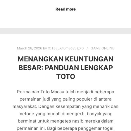
Read more
March 28, 2026
by
fOT8EJXjf0m8ov5
0
GAME ONLINE
MENANGKAN KEUNTUNGAN
BESAR: PANDUAN LENGKAP
TOTO
Permainan Toto Macau telah menjadi beberapa
permainan judi yang paling populer di antara
masyarakat. Dengan kesempatan yang menarik dan
metode yang mudah dimengerti, banyak yang
berminat untuk mengetes nasib mereka dalam
permainan ini. Bagi beberapa penggemar togel,