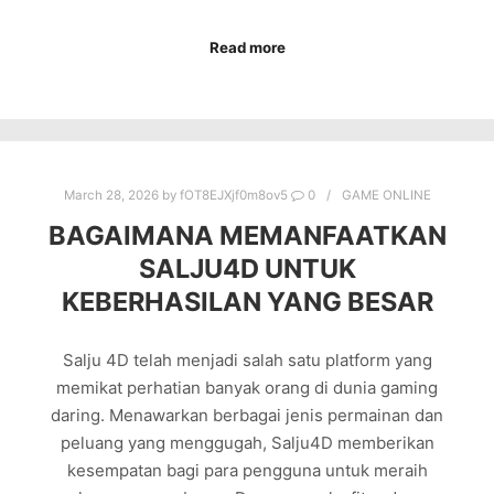
Read more
March 28, 2026
by
fOT8EJXjf0m8ov5
0
GAME ONLINE
BAGAIMANA MEMANFAATKAN
SALJU4D UNTUK
KEBERHASILAN YANG BESAR
Salju 4D telah menjadi salah satu platform yang
memikat perhatian banyak orang di dunia gaming
daring. Menawarkan berbagai jenis permainan dan
peluang yang menggugah, Salju4D memberikan
kesempatan bagi para pengguna untuk meraih