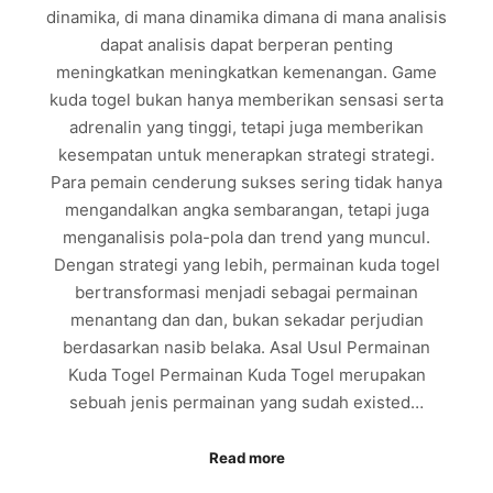
dinamika, di mana dinamika dimana di mana analisis
dapat analisis dapat berperan penting
meningkatkan meningkatkan kemenangan. Game
kuda togel bukan hanya memberikan sensasi serta
adrenalin yang tinggi, tetapi juga memberikan
kesempatan untuk menerapkan strategi strategi.
Para pemain cenderung sukses sering tidak hanya
mengandalkan angka sembarangan, tetapi juga
menganalisis pola-pola dan trend yang muncul.
Dengan strategi yang lebih, permainan kuda togel
bertransformasi menjadi sebagai permainan
menantang dan dan, bukan sekadar perjudian
berdasarkan nasib belaka. Asal Usul Permainan
Kuda Togel Permainan Kuda Togel merupakan
sebuah jenis permainan yang sudah existed…
Read more