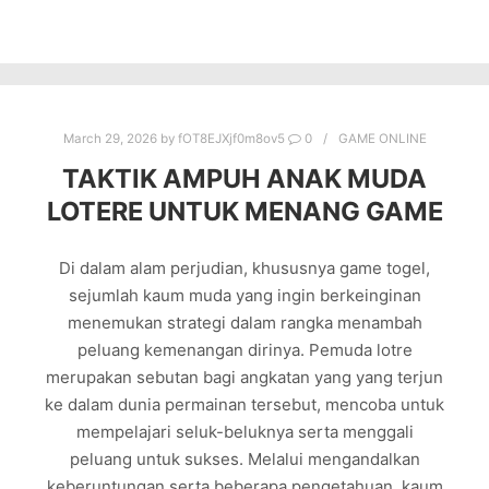
March 29, 2026
by
fOT8EJXjf0m8ov5
0
GAME ONLINE
TAKTIK AMPUH ANAK MUDA
LOTERE UNTUK MENANG GAME
Di dalam alam perjudian, khususnya game togel,
sejumlah kaum muda yang ingin berkeinginan
menemukan strategi dalam rangka menambah
peluang kemenangan dirinya. Pemuda lotre
merupakan sebutan bagi angkatan yang yang terjun
ke dalam dunia permainan tersebut, mencoba untuk
mempelajari seluk-beluknya serta menggali
peluang untuk sukses. Melalui mengandalkan
keberuntungan serta beberapa pengetahuan, kaum