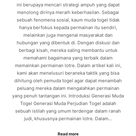
ini berupaya mencari strategi ampuh yang dapat
menolong dirinya meraih keberhasilan. Sebagai
sebuah fenomena sosial, kaum muda togel tidak
hanya berfokus kepada permainan itu sendiri,
melainkan juga mengenai masyarakat dan
hubungan yang dibentuk di. Dengan diskusi dan
berbagi kisah, mereka saling membantu untuk
memahami bagaimana yang terbaik dalam
memainkan permainan lotre. Dalam artikel kali ini,
kami akan menelusuri beraneka taktik yang bisa
dihitung oleh pemuda togel agar dapat menambah
peluang mereka dalam mengalahkan permainan
yang penuh tantangan ini. Introduksi Generasi Muda
Togel Generasi Muda Perjudian Togel adalah
sebuah istilah yang umum terdengar dalam ranah
judi, khususnya permainan lotre. Dalam…
Read more