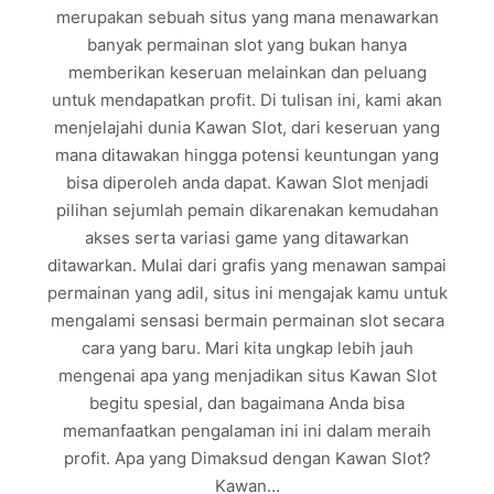
merupakan sebuah situs yang mana menawarkan
banyak permainan slot yang bukan hanya
memberikan keseruan melainkan dan peluang
untuk mendapatkan profit. Di tulisan ini, kami akan
menjelajahi dunia Kawan Slot, dari keseruan yang
mana ditawakan hingga potensi keuntungan yang
bisa diperoleh anda dapat. Kawan Slot menjadi
pilihan sejumlah pemain dikarenakan kemudahan
akses serta variasi game yang ditawarkan
ditawarkan. Mulai dari grafis yang menawan sampai
permainan yang adil, situs ini mengajak kamu untuk
mengalami sensasi bermain permainan slot secara
cara yang baru. Mari kita ungkap lebih jauh
mengenai apa yang menjadikan situs Kawan Slot
begitu spesial, dan bagaimana Anda bisa
memanfaatkan pengalaman ini ini dalam meraih
profit. Apa yang Dimaksud dengan Kawan Slot?
Kawan…