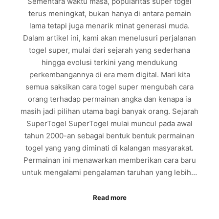
Sementara waktu masa, popularitas super togel
terus meningkat, bukan hanya di antara pemain
lama tetapi juga menarik minat generasi muda.
Dalam artikel ini, kami akan menelusuri perjalanan
togel super, mulai dari sejarah yang sederhana
hingga evolusi terkini yang mendukung
perkembangannya di era mem digital. Mari kita
semua saksikan cara togel super mengubah cara
orang terhadap permainan angka dan kenapa ia
masih jadi pilihan utama bagi banyak orang. Sejarah
SuperTogel SuperTogel mulai muncul pada awal
tahun 2000-an sebagai bentuk bentuk permainan
togel yang yang diminati di kalangan masyarakat.
Permainan ini menawarkan memberikan cara baru
untuk mengalami pengalaman taruhan yang lebih…
Read more