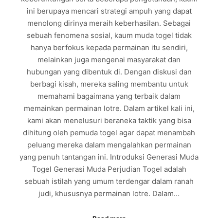
ini berupaya mencari strategi ampuh yang dapat
menolong dirinya meraih keberhasilan. Sebagai
sebuah fenomena sosial, kaum muda togel tidak
hanya berfokus kepada permainan itu sendiri,
melainkan juga mengenai masyarakat dan
hubungan yang dibentuk di. Dengan diskusi dan
berbagi kisah, mereka saling membantu untuk
memahami bagaimana yang terbaik dalam
memainkan permainan lotre. Dalam artikel kali ini,
kami akan menelusuri beraneka taktik yang bisa
dihitung oleh pemuda togel agar dapat menambah
peluang mereka dalam mengalahkan permainan
yang penuh tantangan ini. Introduksi Generasi Muda
Togel Generasi Muda Perjudian Togel adalah
sebuah istilah yang umum terdengar dalam ranah
judi, khususnya permainan lotre. Dalam…