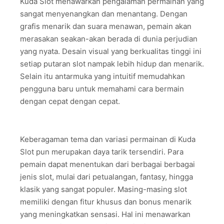
Kuda Slot menawarkan pengalaman permainan yang
sangat menyenangkan dan menantang. Dengan
grafis menarik dan suara menawan, pemain akan
merasakan seakan-akan berada di dunia perjudian
yang nyata. Desain visual yang berkualitas tinggi ini
setiap putaran slot nampak lebih hidup dan menarik.
Selain itu antarmuka yang intuitif memudahkan
pengguna baru untuk memahami cara bermain
dengan cepat dengan cepat.
Keberagaman tema dan variasi permainan di Kuda
Slot pun merupakan daya tarik tersendiri. Para
pemain dapat menentukan dari berbagai berbagai
jenis slot, mulai dari petualangan, fantasy, hingga
klasik yang sangat populer. Masing-masing slot
memiliki dengan fitur khusus dan bonus menarik
yang meningkatkan sensasi. Hal ini menawarkan