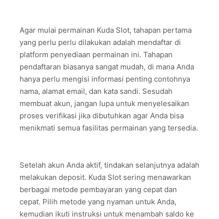
Agar mulai permainan Kuda Slot, tahapan pertama
yang perlu perlu dilakukan adalah mendaftar di
platform penyediaan permainan ini. Tahapan
pendaftaran biasanya sangat mudah, di mana Anda
hanya perlu mengisi informasi penting contohnya
nama, alamat email, dan kata sandi. Sesudah
membuat akun, jangan lupa untuk menyelesaikan
proses verifikasi jika dibutuhkan agar Anda bisa
menikmati semua fasilitas permainan yang tersedia.
Setelah akun Anda aktif, tindakan selanjutnya adalah
melakukan deposit. Kuda Slot sering menawarkan
berbagai metode pembayaran yang cepat dan
cepat. Pilih metode yang nyaman untuk Anda,
kemudian ikuti instruksi untuk menambah saldo ke