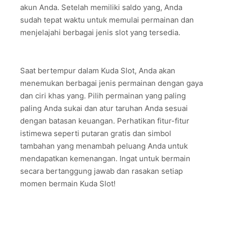
akun Anda. Setelah memiliki saldo yang, Anda
sudah tepat waktu untuk memulai permainan dan
menjelajahi berbagai jenis slot yang tersedia.
Saat bertempur dalam Kuda Slot, Anda akan
menemukan berbagai jenis permainan dengan gaya
dan ciri khas yang. Pilih permainan yang paling
paling Anda sukai dan atur taruhan Anda sesuai
dengan batasan keuangan. Perhatikan fitur-fitur
istimewa seperti putaran gratis dan simbol
tambahan yang menambah peluang Anda untuk
mendapatkan kemenangan. Ingat untuk bermain
secara bertanggung jawab dan rasakan setiap
momen bermain Kuda Slot!