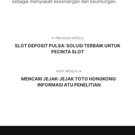
sebagai menyiasati kesenangan dan keuntungan.
PREVIOUS ARTICLE
SLOT DEPOSIT PULSA: SOLUSI TERBAIK UNTUK
PECINTA SLOT
NEXT ARTICLE
MENCARI JEJAK-JEJAK TOTO HONGKONG:
INFORMASI ATU PENELITIAN