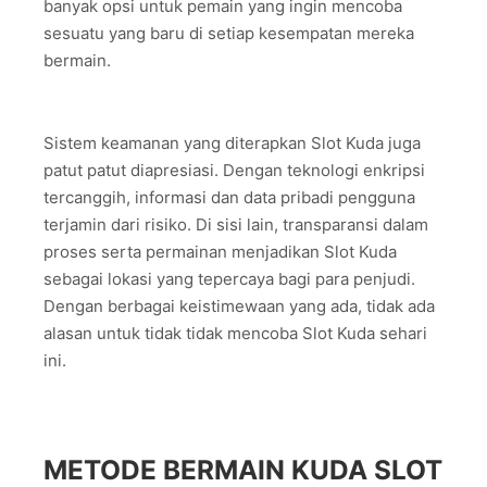
banyak opsi untuk pemain yang ingin mencoba
sesuatu yang baru di setiap kesempatan mereka
bermain.
Sistem keamanan yang diterapkan Slot Kuda juga
patut patut diapresiasi. Dengan teknologi enkripsi
tercanggih, informasi dan data pribadi pengguna
terjamin dari risiko. Di sisi lain, transparansi dalam
proses serta permainan menjadikan Slot Kuda
sebagai lokasi yang tepercaya bagi para penjudi.
Dengan berbagai keistimewaan yang ada, tidak ada
alasan untuk tidak tidak mencoba Slot Kuda sehari
ini.
METODE BERMAIN KUDA SLOT