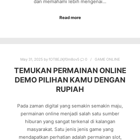
dan memahami lebih mengenai…
Read more
May 31, 2025
by
fOT8EJXjf0m8ov5
0
GAME ONLINE
TEMUKAN PERMAINAN ONLINE
DEMO PILIHAN KAMU DENGAN
RUPIAH
Pada zaman digital yang semakin semakin maju,
permainan online menjadi salah satu sumber
hiburan yang sangat terkenal di kalangan
masyarakat. Satu jenis jenis game yang
mendapatkan perhatian adalah permainan slot,