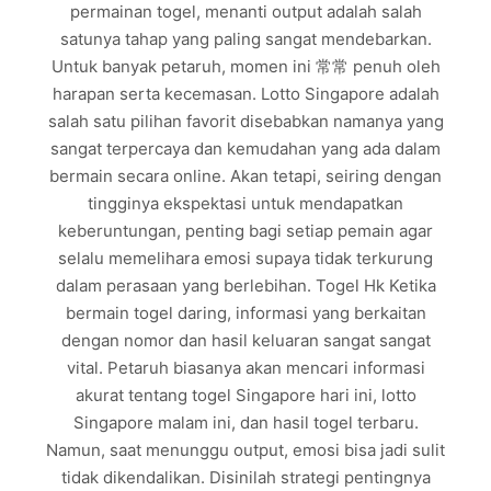
permainan togel, menanti output adalah salah
satunya tahap yang paling sangat mendebarkan.
Untuk banyak petaruh, momen ini 常常 penuh oleh
harapan serta kecemasan. Lotto Singapore adalah
salah satu pilihan favorit disebabkan namanya yang
sangat terpercaya dan kemudahan yang ada dalam
bermain secara online. Akan tetapi, seiring dengan
tingginya ekspektasi untuk mendapatkan
keberuntungan, penting bagi setiap pemain agar
selalu memelihara emosi supaya tidak terkurung
dalam perasaan yang berlebihan. Togel Hk Ketika
bermain togel daring, informasi yang berkaitan
dengan nomor dan hasil keluaran sangat sangat
vital. Petaruh biasanya akan mencari informasi
akurat tentang togel Singapore hari ini, lotto
Singapore malam ini, dan hasil togel terbaru.
Namun, saat menunggu output, emosi bisa jadi sulit
tidak dikendalikan. Disinilah strategi pentingnya