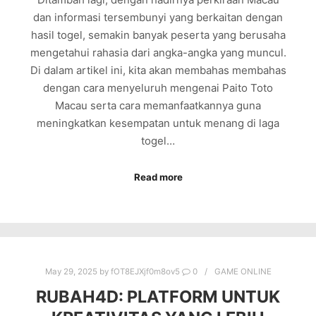
dan informasi tersembunyi yang berkaitan dengan
hasil togel, semakin banyak peserta yang berusaha
mengetahui rahasia dari angka-angka yang muncul.
Di dalam artikel ini, kita akan membahas membahas
dengan cara menyeluruh mengenai Paito Toto
Macau serta cara memanfaatkannya guna
meningkatkan kesempatan untuk menang di laga
togel…
Read more
May 29, 2025
by
fOT8EJXjf0m8ov5
0
GAME ONLINE
RUBAH4D: PLATFORM UNTUK