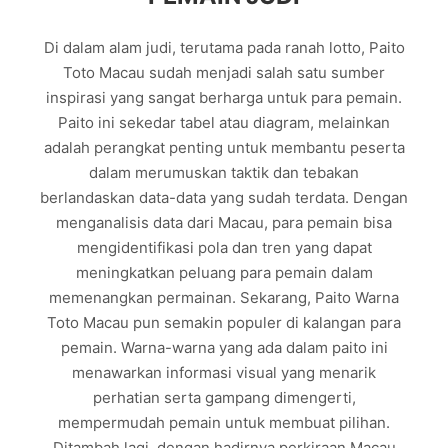
Di dalam alam judi, terutama pada ranah lotto, Paito
Toto Macau sudah menjadi salah satu sumber
inspirasi yang sangat berharga untuk para pemain.
Paito ini sekedar tabel atau diagram, melainkan
adalah perangkat penting untuk membantu peserta
dalam merumuskan taktik dan tebakan
berlandaskan data-data yang sudah terdata. Dengan
menganalisis data dari Macau, para pemain bisa
mengidentifikasi pola dan tren yang dapat
meningkatkan peluang para pemain dalam
memenangkan permainan. Sekarang, Paito Warna
Toto Macau pun semakin populer di kalangan para
pemain. Warna-warna yang ada dalam paito ini
menawarkan informasi visual yang menarik
perhatian serta gampang dimengerti,
mempermudah pemain untuk membuat pilihan.
Ditambah lagi, dengan hadirnya perkiraan Macau