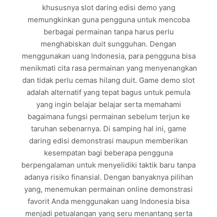
khususnya slot daring edisi demo yang
memungkinkan guna pengguna untuk mencoba
berbagai permainan tanpa harus perlu
menghabiskan duit sungguhan. Dengan
menggunakan uang Indonesia, para pengguna bisa
menikmati cita rasa permainan yang menyenangkan
dan tidak perlu cemas hilang duit. Game demo slot
adalah alternatif yang tepat bagus untuk pemula
yang ingin belajar belajar serta memahami
bagaimana fungsi permainan sebelum terjun ke
taruhan sebenarnya. Di samping hal ini, game
daring edisi demonstrasi maupun memberikan
kesempatan bagi beberapa pengguna
berpengalaman untuk menyelidiki taktik baru tanpa
adanya risiko finansial. Dengan banyaknya pilihan
yang, menemukan permainan online demonstrasi
favorit Anda menggunakan uang Indonesia bisa
menjadi petualangan yang seru menantang serta