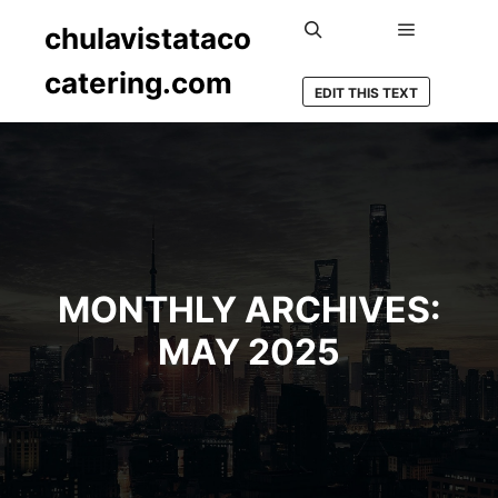
chulavistataco
Main men
Search
catering.com
EDIT THIS TEXT
MONTHLY ARCHIVES:
MAY 2025