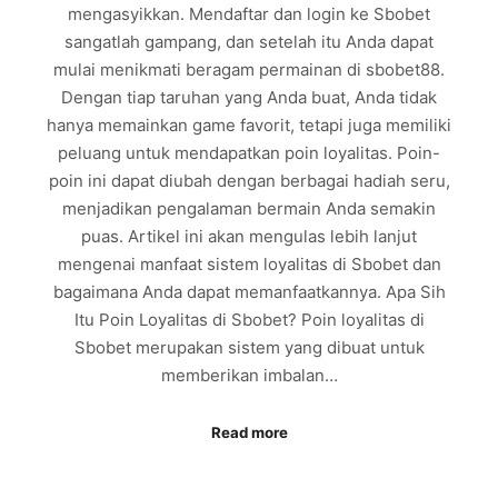
mengasyikkan. Mendaftar dan login ke Sbobet
sangatlah gampang, dan setelah itu Anda dapat
mulai menikmati beragam permainan di sbobet88.
Dengan tiap taruhan yang Anda buat, Anda tidak
hanya memainkan game favorit, tetapi juga memiliki
peluang untuk mendapatkan poin loyalitas. Poin-
poin ini dapat diubah dengan berbagai hadiah seru,
menjadikan pengalaman bermain Anda semakin
puas. Artikel ini akan mengulas lebih lanjut
mengenai manfaat sistem loyalitas di Sbobet dan
bagaimana Anda dapat memanfaatkannya. Apa Sih
Itu Poin Loyalitas di Sbobet? Poin loyalitas di
Sbobet merupakan sistem yang dibuat untuk
memberikan imbalan…
Read more