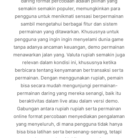
daring format percobaan adalah pilihan yang
semakin semakin populer, memungkinkan para
pengguna untuk menikmati sensasi berpermainan
sambil mengetahui berbagai fitur dan sistem
permainan yang ditawarkan. Khususnya untuk
pengguna yang ingin ingin menyelami dunia game
tanpa adanya ancaman keuangan, demo permainan
menawarkan jalan yang. Valuta rupiah semakin juga
relevan dalam kondisi ini, khususnya ketika
berbicara tentang kenyamanan bertransaksi serta
permainan. Dengan menggunakan rupiah, pemain
bisa secara mudah mengunjungi permainan-
permainan daring yang mereka senangi, baik itu
beraktivitas dalam live atau dalam versi demo.
Gabungan antara rupiah rupiah serta permainan
online format percobaan menyediakan pengalaman
yang menyeluruh, di mana pengguna tidak hanya
bisa bisa latihan serta bersenang-senang, tetapi