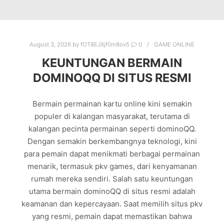
August 3, 2026
by
fOT8EJXjf0m8ov5
0
GAME ONLINE
KEUNTUNGAN BERMAIN
DOMINOQQ DI SITUS RESMI
Bermain permainan kartu online kini semakin
populer di kalangan masyarakat, terutama di
kalangan pecinta permainan seperti dominoQQ.
Dengan semakin berkembangnya teknologi, kini
para pemain dapat menikmati berbagai permainan
menarik, termasuk pkv games, dari kenyamanan
rumah mereka sendiri. Salah satu keuntungan
utama bermain dominoQQ di situs resmi adalah
keamanan dan kepercayaan. Saat memilih situs pkv
yang resmi, pemain dapat memastikan bahwa