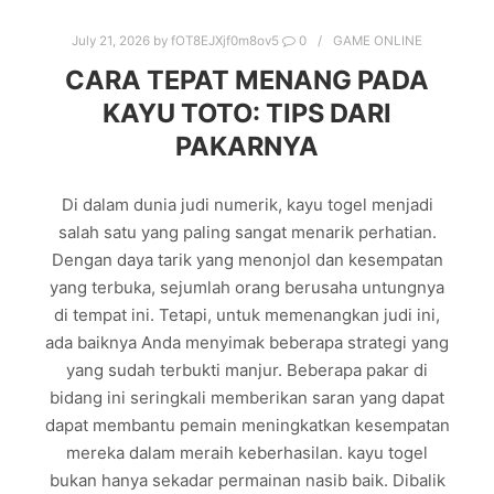
July 21, 2026
by
fOT8EJXjf0m8ov5
0
GAME ONLINE
CARA TEPAT MENANG PADA
KAYU TOTO: TIPS DARI
PAKARNYA
Di dalam dunia judi numerik, kayu togel menjadi
salah satu yang paling sangat menarik perhatian.
Dengan daya tarik yang menonjol dan kesempatan
yang terbuka, sejumlah orang berusaha untungnya
di tempat ini. Tetapi, untuk memenangkan judi ini,
ada baiknya Anda menyimak beberapa strategi yang
yang sudah terbukti manjur. Beberapa pakar di
bidang ini seringkali memberikan saran yang dapat
dapat membantu pemain meningkatkan kesempatan
mereka dalam meraih keberhasilan. kayu togel
bukan hanya sekadar permainan nasib baik. Dibalik