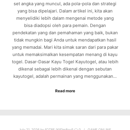
set angka yang muncul, ada pola-pola dan strategi
yang bisa dipelajari. Dalam artikel ini, kita akan
menyelidiki lebih dalam mengenai metode yang
bisa diadopsi oleh para pemain. Dengan
pendekatan yang dan pemahaman yang baik, bukan
tidak mungkin bagi Anda untuk mendapatkan hasil
yang memadai. Mari kita simak saran dari para pakar
untuk memaksimalkan kesempatan menang di kayu
togel. Dasar-Dasar Kayu Togel Kayutogel, atau lebih
dikenal sebagai lebih dikenal dengan sebutan
kayutogel, adalah permainan yang menggunakan…
Read more
July 21, 2026
by
fOT8EJXjf0m8ov5
0
GAME ONLINE