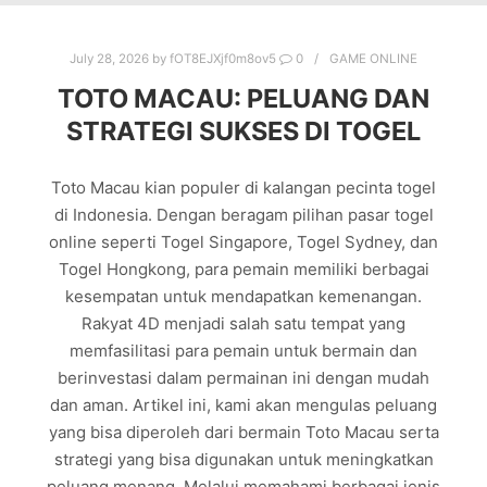
July 28, 2026
by
fOT8EJXjf0m8ov5
0
GAME ONLINE
TOTO MACAU: PELUANG DAN
STRATEGI SUKSES DI TOGEL
Toto Macau kian populer di kalangan pecinta togel
di Indonesia. Dengan beragam pilihan pasar togel
online seperti Togel Singapore, Togel Sydney, dan
Togel Hongkong, para pemain memiliki berbagai
kesempatan untuk mendapatkan kemenangan.
Rakyat 4D menjadi salah satu tempat yang
memfasilitasi para pemain untuk bermain dan
berinvestasi dalam permainan ini dengan mudah
dan aman. Artikel ini, kami akan mengulas peluang
yang bisa diperoleh dari bermain Toto Macau serta
strategi yang bisa digunakan untuk meningkatkan
peluang menang. Melalui memahami berbagai jenis