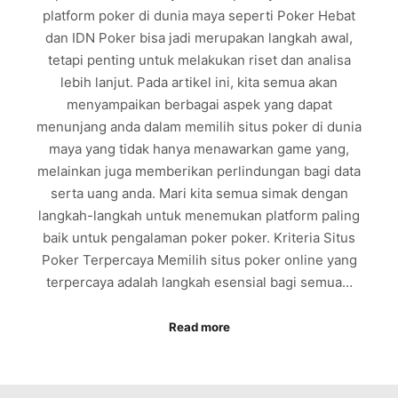
platform poker di dunia maya seperti Poker Hebat
dan IDN Poker bisa jadi merupakan langkah awal,
tetapi penting untuk melakukan riset dan analisa
lebih lanjut. Pada artikel ini, kita semua akan
menyampaikan berbagai aspek yang dapat
menunjang anda dalam memilih situs poker di dunia
maya yang tidak hanya menawarkan game yang,
melainkan juga memberikan perlindungan bagi data
serta uang anda. Mari kita semua simak dengan
langkah-langkah untuk menemukan platform paling
baik untuk pengalaman poker poker. Kriteria Situs
Poker Terpercaya Memilih situs poker online yang
terpercaya adalah langkah esensial bagi semua…
Read more