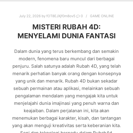
July 22, 2026
by
fOT8EJXjf0m8ov5
0
GAME ONLINE
MISTERI RUBAH 4D:
MENYELAMI DUNIA FANTASI
Dalam dunia yang terus berkembang dan semakin
modern, fenomena baru muncul dari berbagai
penjuru. Salah satunya adalah Rubah 4D, yang telah
menarik perhatian banyak orang dengan konsepnya
yang unik dan menarik. Rubah 4D bukan sekadar
sebuah permainan atau aplikasi, melainkan sebuah
pengalaman mendalam yang mengajak kita untuk
menjelajahi dunia imajinasi yang penuh warna dan
keajaiban. Dalam perjalanan ini, kita akan
menemukan berbagai karakter, kisah, dan tantangan
yang akan menguji kreativitas serta keberanian kita.
Seni dan teknologi berpadu dalam Rubah4d,