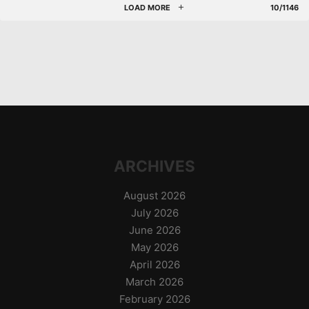
LOAD MORE
10/1146
ARCHIVES
August 2026
July 2026
June 2026
May 2026
April 2026
March 2026
February 2026