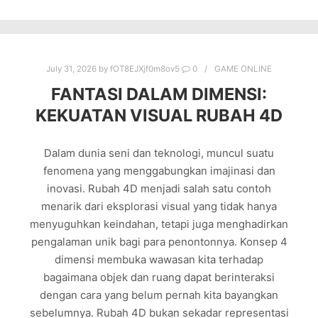
July 31, 2026
by
fOT8EJXjf0m8ov5
0
GAME ONLINE
FANTASI DALAM DIMENSI:
KEKUATAN VISUAL RUBAH 4D
Dalam dunia seni dan teknologi, muncul suatu
fenomena yang menggabungkan imajinasi dan
inovasi. Rubah 4D menjadi salah satu contoh
menarik dari eksplorasi visual yang tidak hanya
menyuguhkan keindahan, tetapi juga menghadirkan
pengalaman unik bagi para penontonnya. Konsep 4
dimensi membuka wawasan kita terhadap
bagaimana objek dan ruang dapat berinteraksi
dengan cara yang belum pernah kita bayangkan
sebelumnya. Rubah 4D bukan sekadar representasi