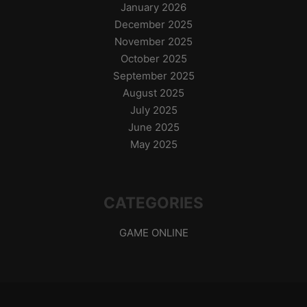
January 2026
December 2025
November 2025
October 2025
September 2025
August 2025
July 2025
June 2025
May 2025
CATEGORIES
GAME ONLINE