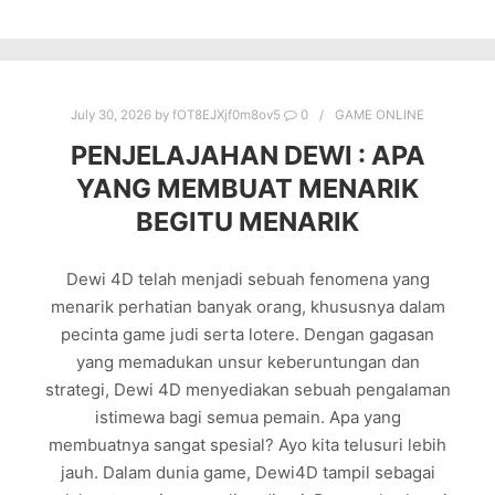
July 30, 2026
by
fOT8EJXjf0m8ov5
0
GAME ONLINE
PENJELAJAHAN DEWI : APA
YANG MEMBUAT MENARIK
BEGITU MENARIK
Dewi 4D telah menjadi sebuah fenomena yang
menarik perhatian banyak orang, khususnya dalam
pecinta game judi serta lotere. Dengan gagasan
yang memadukan unsur keberuntungan dan
strategi, Dewi 4D menyediakan sebuah pengalaman
istimewa bagi semua pemain. Apa yang
membuatnya sangat spesial? Ayo kita telusuri lebih
jauh. Dalam dunia game, Dewi4D tampil sebagai