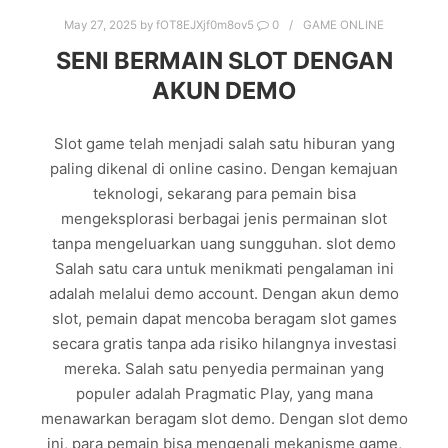
May 27, 2025
by
fOT8EJXjf0m8ov5
0
GAME ONLINE
SENI BERMAIN SLOT DENGAN
AKUN DEMO
Slot game telah menjadi salah satu hiburan yang
paling dikenal di online casino. Dengan kemajuan
teknologi, sekarang para pemain bisa
mengeksplorasi berbagai jenis permainan slot
tanpa mengeluarkan uang sungguhan. slot demo
Salah satu cara untuk menikmati pengalaman ini
adalah melalui demo account. Dengan akun demo
slot, pemain dapat mencoba beragam slot games
secara gratis tanpa ada risiko hilangnya investasi
mereka. Salah satu penyedia permainan yang
populer adalah Pragmatic Play, yang mana
menawarkan beragam slot demo. Dengan slot demo
ini, para pemain bisa mengenali mekanisme game,