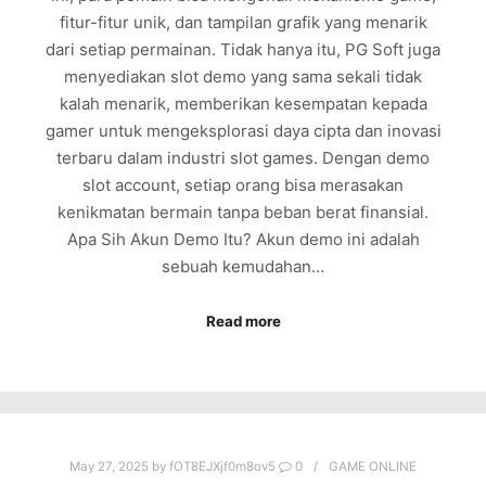
fitur-fitur unik, dan tampilan grafik yang menarik
dari setiap permainan. Tidak hanya itu, PG Soft juga
menyediakan slot demo yang sama sekali tidak
kalah menarik, memberikan kesempatan kepada
gamer untuk mengeksplorasi daya cipta dan inovasi
terbaru dalam industri slot games. Dengan demo
slot account, setiap orang bisa merasakan
kenikmatan bermain tanpa beban berat finansial.
Apa Sih Akun Demo Itu? Akun demo ini adalah
sebuah kemudahan…
Read more
May 27, 2025
by
fOT8EJXjf0m8ov5
0
GAME ONLINE