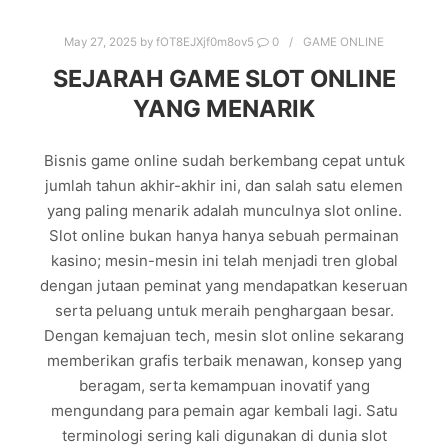
May 27, 2025
by
fOT8EJXjf0m8ov5
0
GAME ONLINE
SEJARAH GAME SLOT ONLINE
YANG MENARIK
Bisnis game online sudah berkembang cepat untuk
jumlah tahun akhir-akhir ini, dan salah satu elemen
yang paling menarik adalah munculnya slot online.
Slot online bukan hanya hanya sebuah permainan
kasino; mesin-mesin ini telah menjadi tren global
dengan jutaan peminat yang mendapatkan keseruan
serta peluang untuk meraih penghargaan besar.
Dengan kemajuan tech, mesin slot online sekarang
memberikan grafis terbaik menawan, konsep yang
beragam, serta kemampuan inovatif yang
mengundang para pemain agar kembali lagi. Satu
terminologi sering kali digunakan di dunia slot