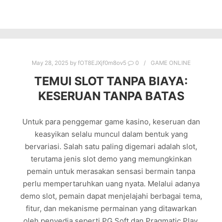
May 28, 2025
by
fOT8EJXjf0m8ov5
0
GAME ONLINE
TEMUI SLOT TANPA BIAYA:
KESERUAN TANPA BATAS
Untuk para penggemar game kasino, keseruan dan
keasyikan selalu muncul dalam bentuk yang
bervariasi. Salah satu paling digemari adalah slot,
terutama jenis slot demo yang memungkinkan
pemain untuk merasakan sensasi bermain tanpa
perlu mempertaruhkan uang nyata. Melalui adanya
demo slot, pemain dapat menjelajahi berbagai tema,
fitur, dan mekanisme permainan yang ditawarkan
oleh penyedia seperti PG Soft dan Pragmatic Play.