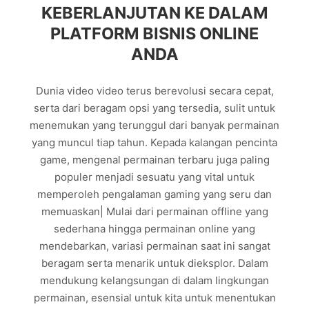
KEBERLANJUTAN KE DALAM
PLATFORM BISNIS ONLINE
ANDA
Dunia video video terus berevolusi secara cepat,
serta dari beragam opsi yang tersedia, sulit untuk
menemukan yang terunggul dari banyak permainan
yang muncul tiap tahun. Kepada kalangan pencinta
game, mengenal permainan terbaru juga paling
populer menjadi sesuatu yang vital untuk
memperoleh pengalaman gaming yang seru dan
memuaskan| Mulai dari permainan offline yang
sederhana hingga permainan online yang
mendebarkan, variasi permainan saat ini sangat
beragam serta menarik untuk dieksplor. Dalam
mendukung kelangsungan di dalam lingkungan
permainan, esensial untuk kita untuk menentukan