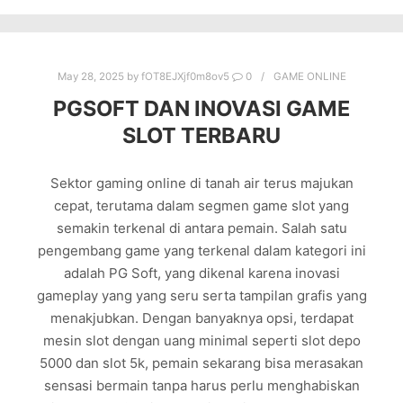
May 28, 2025
by
fOT8EJXjf0m8ov5
0
GAME ONLINE
PGSOFT DAN INOVASI GAME
SLOT TERBARU
Sektor gaming online di tanah air terus majukan
cepat, terutama dalam segmen game slot yang
semakin terkenal di antara pemain. Salah satu
pengembang game yang terkenal dalam kategori ini
adalah PG Soft, yang dikenal karena inovasi
gameplay yang yang seru serta tampilan grafis yang
menakjubkan. Dengan banyaknya opsi, terdapat
mesin slot dengan uang minimal seperti slot depo
5000 dan slot 5k, pemain sekarang bisa merasakan
sensasi bermain tanpa harus perlu menghabiskan