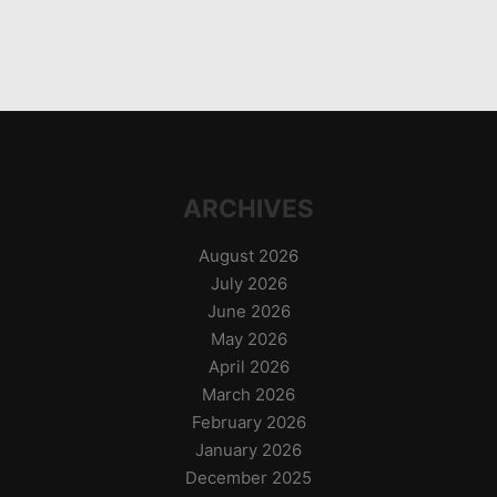
ARCHIVES
August 2026
July 2026
June 2026
May 2026
April 2026
March 2026
February 2026
January 2026
December 2025