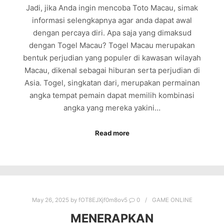
Jadi, jika Anda ingin mencoba Toto Macau, simak
informasi selengkapnya agar anda dapat awal
dengan percaya diri. Apa saja yang dimaksud
dengan Togel Macau? Togel Macau merupakan
bentuk perjudian yang populer di kawasan wilayah
Macau, dikenal sebagai hiburan serta perjudian di
Asia. Togel, singkatan dari, merupakan permainan
angka tempat pemain dapat memilih kombinasi
angka yang mereka yakini…
Read more
May 26, 2025
by
fOT8EJXjf0m8ov5
0
GAME ONLINE
MENERAPKAN