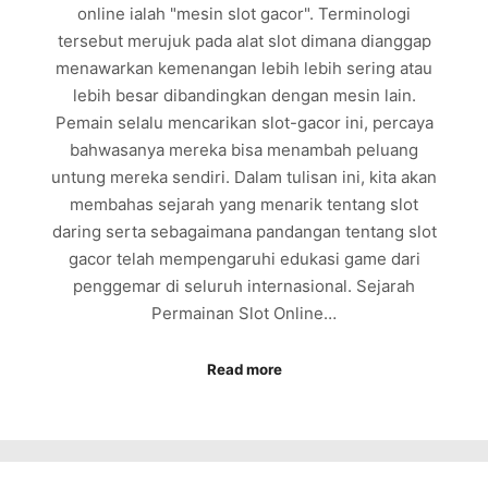
online ialah "mesin slot gacor". Terminologi
tersebut merujuk pada alat slot dimana dianggap
menawarkan kemenangan lebih lebih sering atau
lebih besar dibandingkan dengan mesin lain.
Pemain selalu mencarikan slot-gacor ini, percaya
bahwasanya mereka bisa menambah peluang
untung mereka sendiri. Dalam tulisan ini, kita akan
membahas sejarah yang menarik tentang slot
daring serta sebagaimana pandangan tentang slot
gacor telah mempengaruhi edukasi game dari
penggemar di seluruh internasional. Sejarah
Permainan Slot Online…
Read more