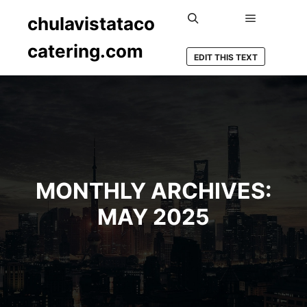
chulavistataco
Main men
Search
catering.com
EDIT THIS TEXT
MONTHLY ARCHIVES:
MAY 2025