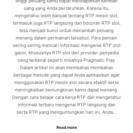
tinggi peluang kamu dapat mendapatkan kembali
uang yang Anda pertaruhkan. Karena itu,
mengetahui lebih banyak tentang RTP mesin slot,
termasuk juga RTP langsung dan bocoran RTP slot,
bisa menjadi kunci untuk menambah peluang
menang dalam permainan tersebut. Para pemain
sering sering mencari informasi mengenai RTP slot
gacor, khususnya RTP slot dari provider penyedia
yang terkenal seperti misalnya Pragmatic Play.
Dalam artikel ini akan membahas membahas
berbagai metode yang dapat Anda aplikasikan agar
menggunakan RTP mesin slot secara efektif serta
meningkatkan kemungkinan kamu dapat menang.
Dengan cara belajar cara kerja RTP dan mengetahui
informasi terbaru mengenai RTP langsung dan
serta RTP yang menguntungkan hari ini, Anda…
Read more