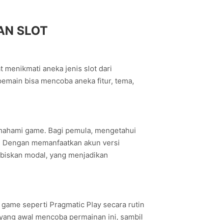
AN SLOT
menikmati aneka jenis slot dari
pemain bisa mencoba aneka fitur, tema,
memahami game. Bagi pemula, mengetahui
n. Dengan memanfaatkan akun versi
abiskan modal, yang menjadikan
game seperti Pragmatic Play secara rutin
i yang awal mencoba permainan ini, sambil