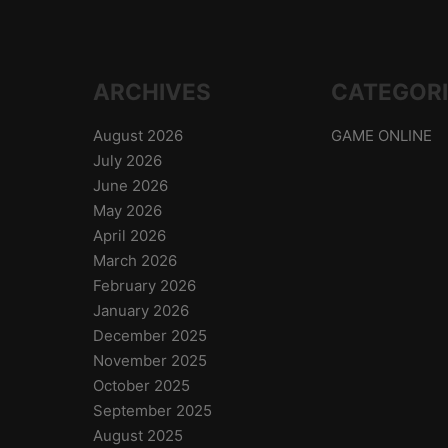
ARCHIVES
CATEGOR
August 2026
GAME ONLINE
July 2026
June 2026
May 2026
April 2026
March 2026
February 2026
January 2026
December 2025
November 2025
October 2025
September 2025
August 2025