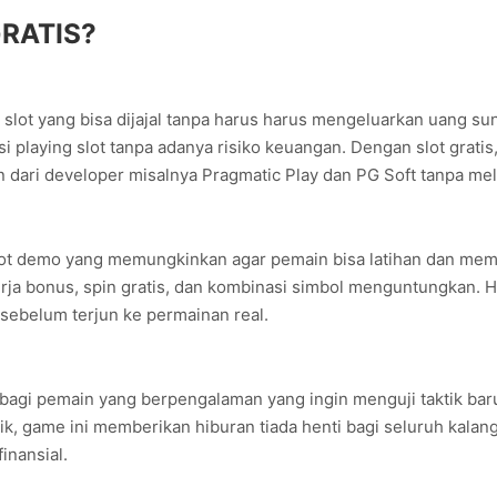
RATIS?
 slot yang bisa dijajal tanpa harus harus mengeluarkan uang 
 playing slot tanpa adanya risiko keuangan. Dengan slot grati
n dari developer misalnya Pragmatic Play dan PG Soft tanpa me
lot demo yang memungkinkan agar pemain bisa latihan dan me
rja bonus, spin gratis, dan kombinasi simbol menguntungkan. Ha
 sebelum terjun ke permainan real.
k bagi pemain yang berpengalaman yang ingin menguji taktik bar
, game ini memberikan hiburan tiada henti bagi seluruh kalan
inansial.