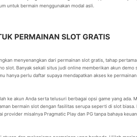
um untuk bermain menggunakan modal asli.
UK PERMAINAN SLOT GRATIS
kan menyenangkan dari permainan slot gratis, tahap pertama
lot. Banyak sekali situs judi online memberikan akun demo sl
u hanya perlu daftar supaya mendapatkan akses ke permainan 
ah ke akun Anda serta telusuri berbagai opsi game yang ada. M
an bermain slot dengan fasilitas serupa seperti di slot biasa
ai provider misalnya Pragmatic Play dan PG tanpa bahaya keua