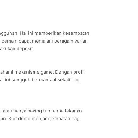
sungguhan. Hal ini memberikan kesempatan
s, pemain dapat menjalani beragam varian
lakukan deposit.
mahami mekanisme game. Dengan profil
l ini sungguh bermanfaat sekali bagi
u atau hanya having fun tanpa tekanan.
gan. Slot demo menjadi jembatan bagi