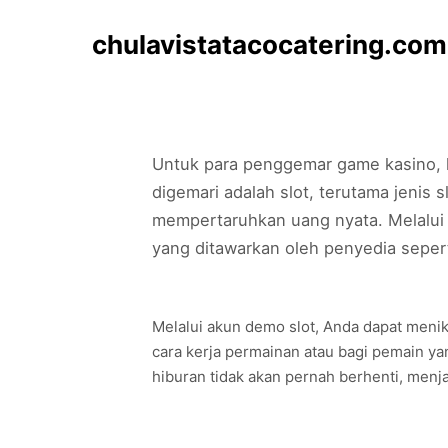
chulavistatacocatering.com
Untuk para penggemar game kasino, k
digemari adalah slot, terutama jeni
mempertaruhkan uang nyata. Melalui 
yang ditawarkan oleh penyedia sepert
Melalui akun demo slot, Anda dapat menik
cara kerja permainan atau bagi pemain ya
hiburan tidak akan pernah berhenti, men