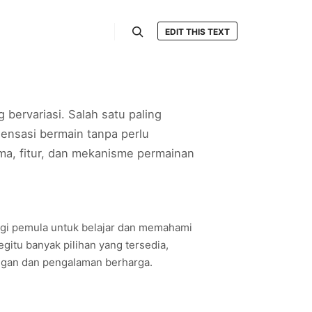
EDIT THIS TEXT
Search
bervariasi. Salah satu paling
ensasi bermain tanpa perlu
ma, fitur, dan mekanisme permainan
bagi pemula untuk belajar dan memahami
gitu banyak pilihan yang tersedia,
ngan dan pengalaman berharga.