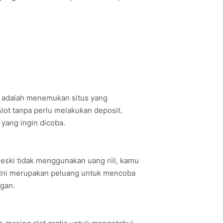
 adalah menemukan situs yang
ot tanpa perlu melakukan deposit.
yang ingin dicoba.
eski tidak menggunakan uang riil, kamu
. Ini merupakan peluang untuk mencoba
ngan.