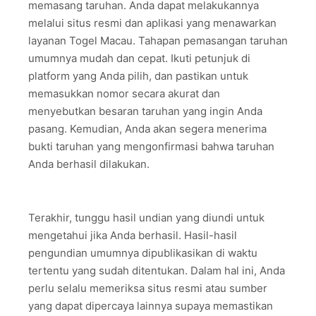
memasang taruhan. Anda dapat melakukannya
melalui situs resmi dan aplikasi yang menawarkan
layanan Togel Macau. Tahapan pemasangan taruhan
umumnya mudah dan cepat. Ikuti petunjuk di
platform yang Anda pilih, dan pastikan untuk
memasukkan nomor secara akurat dan
menyebutkan besaran taruhan yang ingin Anda
pasang. Kemudian, Anda akan segera menerima
bukti taruhan yang mengonfirmasi bahwa taruhan
Anda berhasil dilakukan.
Terakhir, tunggu hasil undian yang diundi untuk
mengetahui jika Anda berhasil. Hasil-hasil
pengundian umumnya dipublikasikan di waktu
tertentu yang sudah ditentukan. Dalam hal ini, Anda
perlu selalu memeriksa situs resmi atau sumber
yang dapat dipercaya lainnya supaya memastikan