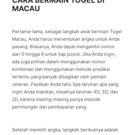
MACAU
Pertama-tama, sebagai langkah awal bermain Togel
Macau, Anda harus menentukan angka untuk Anda
pasang. Biasanya, Anda dapat mengambil nomor
dari 0 hingga 9 untuk tiap posisi. Jika Anda ingin,
ada juga pilihan dalam menggunakan nomor
kombinasi dan menggunakan metode prediksi
tertentu yang banyak dibagikan oleh pemain
veteran. Pastikan Anda tahu tipe taruhan apa yang
ingin Anda mainkan, misalnya taruhan 4D, 3D, dan
2D, karena masing-masing punya metode
perhitungan dan pembayaran yang.
Setelah memilih angka, langkah berikutnya adalah