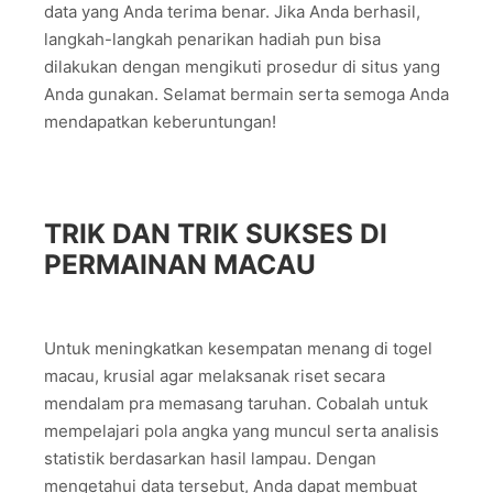
data yang Anda terima benar. Jika Anda berhasil,
langkah-langkah penarikan hadiah pun bisa
dilakukan dengan mengikuti prosedur di situs yang
Anda gunakan. Selamat bermain serta semoga Anda
mendapatkan keberuntungan!
TRIK DAN TRIK SUKSES DI
PERMAINAN MACAU
Untuk meningkatkan kesempatan menang di togel
macau, krusial agar melaksanak riset secara
mendalam pra memasang taruhan. Cobalah untuk
mempelajari pola angka yang muncul serta analisis
statistik berdasarkan hasil lampau. Dengan
mengetahui data tersebut, Anda dapat membuat