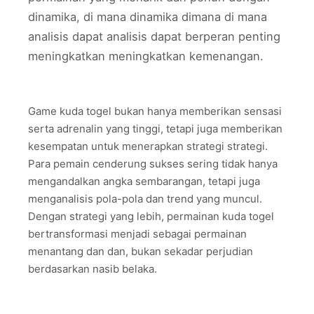
dinamika, di mana dinamika dimana di mana
analisis dapat analisis dapat berperan penting
meningkatkan meningkatkan kemenangan.
Game kuda togel bukan hanya memberikan sensasi
serta adrenalin yang tinggi, tetapi juga memberikan
kesempatan untuk menerapkan strategi strategi.
Para pemain cenderung sukses sering tidak hanya
mengandalkan angka sembarangan, tetapi juga
menganalisis pola-pola dan trend yang muncul.
Dengan strategi yang lebih, permainan kuda togel
bertransformasi menjadi sebagai permainan
menantang dan dan, bukan sekadar perjudian
berdasarkan nasib belaka.