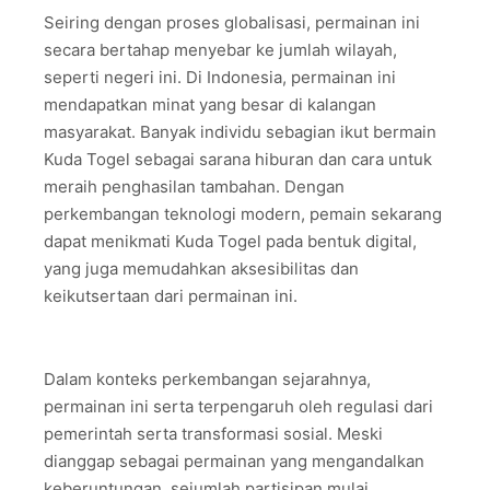
Seiring dengan proses globalisasi, permainan ini
secara bertahap menyebar ke jumlah wilayah,
seperti negeri ini. Di Indonesia, permainan ini
mendapatkan minat yang besar di kalangan
masyarakat. Banyak individu sebagian ikut bermain
Kuda Togel sebagai sarana hiburan dan cara untuk
meraih penghasilan tambahan. Dengan
perkembangan teknologi modern, pemain sekarang
dapat menikmati Kuda Togel pada bentuk digital,
yang juga memudahkan aksesibilitas dan
keikutsertaan dari permainan ini.
Dalam konteks perkembangan sejarahnya,
permainan ini serta terpengaruh oleh regulasi dari
pemerintah serta transformasi sosial. Meski
dianggap sebagai permainan yang mengandalkan
keberuntungan, sejumlah partisipan mulai