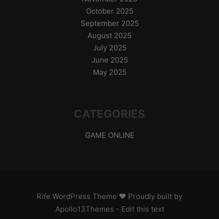
October 2025
September 2025
August 2025
July 2025
June 2025
May 2025
CATEGORIES
GAME ONLINE
Rife
WordPress Theme ♥ Proudly built by
Apollo13Themes
- Edit this text