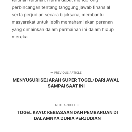
perbincangan tentang tanggung jawab finansial
serta perjudian secara bijaksana, membantu
masyarakat untuk lebih memahami akan peranan
yang dimainkan dalam permainan ini dalam hidup
mereka.
PREVIOUS ARTICLE
MENYUSURI SEJARAH SUPER TOGEL: DARI AWAL
SAMPAI SAAT INI
NEXT ARTICLE
TOGEL KAYU: KEBIASAAN DAN PEMBARUAN DI
DALAMNYA DUNIA PERJUDIAN