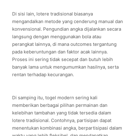
Di sisi lain, lotere tradisional biasanya
mengandalkan metode yang cenderung manual dan
konvensional. Pengundian angka dijalankan secara
langsung dengan menggunakan bola atau
perangkat lainnya, di mana outcomes tergantung
pada keberuntungan dan faktor acak lainnya.
Proses ini sering tidak secepat dan butuh lebih
banyak lama untuk mengumumkan hasilnya, serta
rentan terhadap kecurangan.
Di samping itu, togel modern sering kali
memberikan berbagai pilihan permainan dan
kelebihan tambahan yang tidak tersedia dalam
lotere tradisional. Contohnya, partisipan dapat
menentukan kombinasi angka, berpartisipasi dalam
waktu yang lebih fleksibel, dan mendapatkan