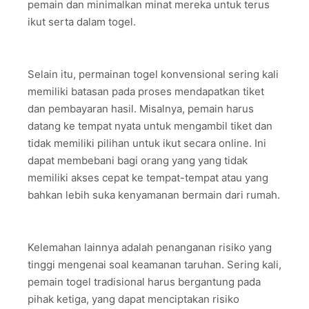
pemain dan minimalkan minat mereka untuk terus
ikut serta dalam togel.
Selain itu, permainan togel konvensional sering kali
memiliki batasan pada proses mendapatkan tiket
dan pembayaran hasil. Misalnya, pemain harus
datang ke tempat nyata untuk mengambil tiket dan
tidak memiliki pilihan untuk ikut secara online. Ini
dapat membebani bagi orang yang yang tidak
memiliki akses cepat ke tempat-tempat atau yang
bahkan lebih suka kenyamanan bermain dari rumah.
Kelemahan lainnya adalah penanganan risiko yang
tinggi mengenai soal keamanan taruhan. Sering kali,
pemain togel tradisional harus bergantung pada
pihak ketiga, yang dapat menciptakan risiko