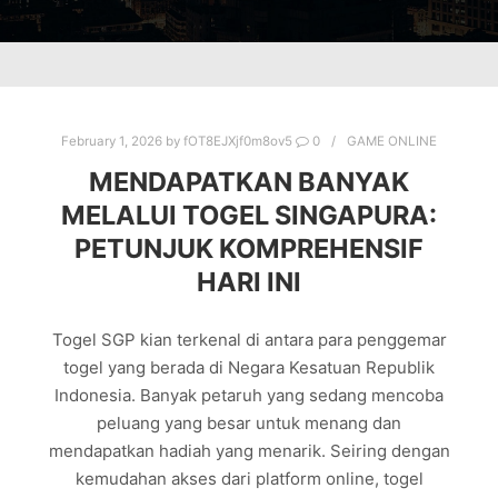
February 1, 2026
by
fOT8EJXjf0m8ov5
0
GAME ONLINE
MENDAPATKAN BANYAK
MELALUI TOGEL SINGAPURA:
PETUNJUK KOMPREHENSIF
HARI INI
Togel SGP kian terkenal di antara para penggemar
togel yang berada di Negara Kesatuan Republik
Indonesia. Banyak petaruh yang sedang mencoba
peluang yang besar untuk menang dan
mendapatkan hadiah yang menarik. Seiring dengan
kemudahan akses dari platform online, togel