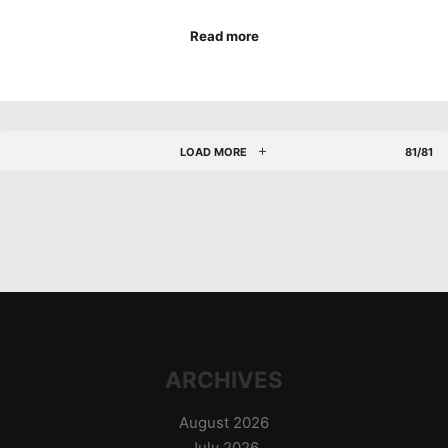
Read more
LOAD MORE
81/81
ARCHIVES
August 2026
July 2026