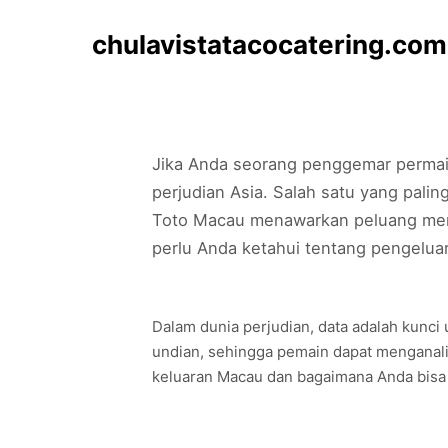
chulavistatacocatering.com
Jika Anda seorang penggemar permain
perjudian Asia. Salah satu yang pal
Toto Macau menawarkan peluang mena
perlu Anda ketahui tentang pengeluar
Dalam dunia perjudian, data adalah kunc
undian, sehingga pemain dapat menganalis
keluaran Macau dan bagaimana Anda bisa