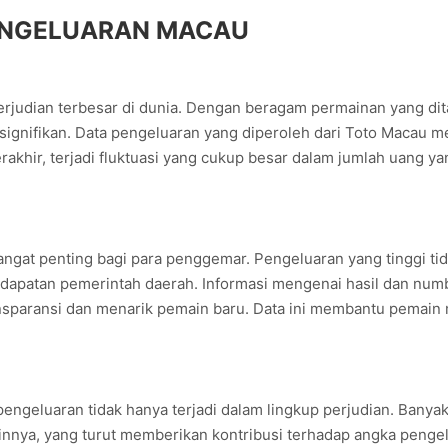
PENGELUARAN MACAU
erjudian terbesar di dunia. Dengan beragam permainan yang dita
signifikan. Data pengeluaran yang diperoleh dari Toto Macau 
rakhir, terjadi fluktuasi yang cukup besar dalam jumlah uang ya
sangat penting bagi para penggemar. Pengeluaran yang tinggi 
endapatan pemerintah daerah. Informasi mengenai hasil dan num
ansparansi dan menarik pemain baru. Data ini membantu pemai
 pengeluaran tidak hanya terjadi dalam lingkup perjudian. Bany
ainnya, yang turut memberikan kontribusi terhadap angka pengel