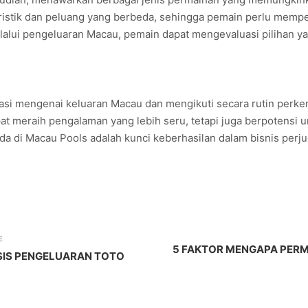
ristik dan peluang yang berbeda, sehingga pemain perlu mempel
lalui pengeluaran Macau, pemain dapat mengevaluasi pilihan y
asi mengenai keluaran Macau dan mengikuti secara rutin perke
at meraih pengalaman yang lebih seru, tetapi juga berpotensi
a di Macau Pools adalah kunci keberhasilan dalam bisnis perjud
E
5 FAKTOR MENGAPA PERMA
ISIS PENGELUARAN TOTO