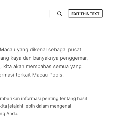
EDIT THIS TEXT
Search
 Macau yang dikenal sebagai pusat
h yang kaya dan banyaknya penggemar,
i, kita akan membahas semua yang
ormasi terkait Macau Pools.
berikan informasi penting tentang hasil
ita jelajahi lebih dalam mengenai
ng Anda.