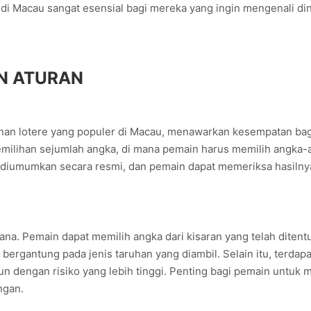
di Macau sangat esensial bagi mereka yang ingin mengenali din
N ATURAN
nan lotere yang populer di Macau, menawarkan kesempatan b
pemilihan sejumlah angka, di mana pemain harus memilih angka-
an diumumkan secara resmi, dan pemain dapat memeriksa hasilny
a. Pemain dapat memilih angka dari kisaran yang telah ditent
 bergantung pada jenis taruhan yang diambil. Selain itu, terdap
dengan risiko yang lebih tinggi. Penting bagi pemain untuk 
ngan.