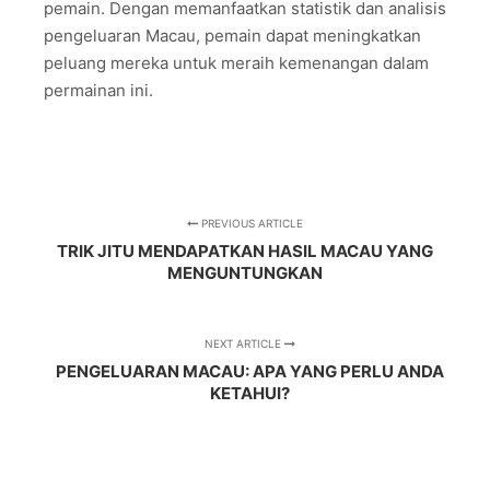
pemain. Dengan memanfaatkan statistik dan analisis
pengeluaran Macau, pemain dapat meningkatkan
peluang mereka untuk meraih kemenangan dalam
permainan ini.
PREVIOUS ARTICLE
TRIK JITU MENDAPATKAN HASIL MACAU YANG
MENGUNTUNGKAN
NEXT ARTICLE
PENGELUARAN MACAU: APA YANG PERLU ANDA
KETAHUI?