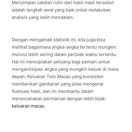
Menyimpan catatan rutin dari hasil-hasil tersebut
adalah langkah awal yang baik untuk melakukan
analisis yang lebih mendalam.
Dengan mengamati statistik ini, kita juga bisa
melihat bagaimana angka-angka tertentu mungkin
muncul lebih sering dalam periode waktu tertentu.
Hal ini menciptakan peluang bagi pemain untuk
mengantisipasi angka yang mungkin keluar di masa
depan. Keluaran Toto Macau yang konsisten
memberikan gambaran yang jelas mengenai
fluktuasi hasil, dan ini membantu dalam
merencanakan permainan dengan lebih bijak.
keluaran macau