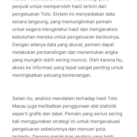
penjudi untuk memperoleh hasil terkini dari
pengeluaran Toto. Sistem ini menyediakan data
secara langsung, yang memungkinkan pemain
untuk segera mengetahui hasil dan menganalisis
kebutuhan mereka untuk pengeluaran berikutnya.
Dengan adanya data yang akurat, pemain dapat
melakukan perbandingan dan menemukan angka
yang mungkin lebih sering muncul. Oleh karena itu,
akses ke informasi yang tepat sangat penting untuk
meningkatkan peluang kemenangan.
Selain itu, analisis mendalam terhadap hasil Toto
Macau juga melibatkan penggunaan alat statistik
seperti grafik dan tabel. Pemain yang serius sering
kali menggunakan strategi ini untuk mengevaluasi
pengeluaran sebelumnya dan mencari pola
tertentu. Dengan melakukan analisis yang teliti,