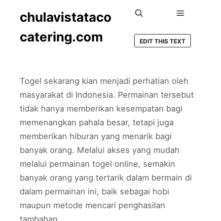
chulavistataco
Main men
Search
catering.com
EDIT THIS TEXT
Togel sekarang kian menjadi perhatian oleh
masyarakat di Indonesia. Permainan tersebut
tidak hanya memberikan kesempatan bagi
memenangkan pahala besar, tetapi juga
memberikan hiburan yang menarik bagi
banyak orang. Melalui akses yang mudah
melalui permainan togel online, semakin
banyak orang yang tertarik dalam bermain di
dalam permainan ini, baik sebagai hobi
maupun metode mencari penghasilan
tambahan.