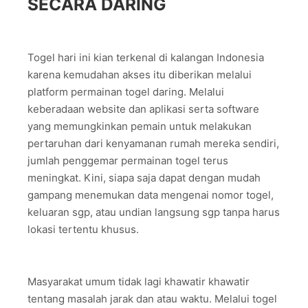
SECARA DARING
Togel hari ini kian terkenal di kalangan Indonesia
karena kemudahan akses itu diberikan melalui
platform permainan togel daring. Melalui
keberadaan website dan aplikasi serta software
yang memungkinkan pemain untuk melakukan
pertaruhan dari kenyamanan rumah mereka sendiri,
jumlah penggemar permainan togel terus
meningkat. Kini, siapa saja dapat dengan mudah
gampang menemukan data mengenai nomor togel,
keluaran sgp, atau undian langsung sgp tanpa harus
lokasi tertentu khusus.
Masyarakat umum tidak lagi khawatir khawatir
tentang masalah jarak dan atau waktu. Melalui togel