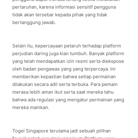
pertaruhan, karena informasi sensitif pengguna
tidak akan tersebar kepada pihak yang tidak
bertanggung jawab.
Selain itu, kepercayaan petaruh terhadap platform
perjudian daring juga kian tumbuh. Banyak platform
yang telah mendapatkan izin resmi serta diekspose
oleh badan pengawas yang yang terpercaya. Ini
memberikan kepastian bahwa setiap permainan
dilakukan secara adil serta terbuka. Para pemain
merasa lebih aman ikut serta saat mereka tahu
bahwa ada regulasi yang mengatur permainan yang
mereka mainkan.
Togel Singapore terutama jadi sebuah pilihan