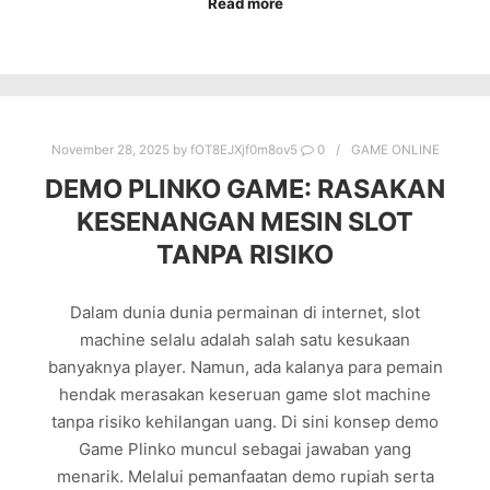
Read more
November 28, 2025
by
fOT8EJXjf0m8ov5
0
GAME ONLINE
DEMO PLINKO GAME: RASAKAN
KESENANGAN MESIN SLOT
TANPA RISIKO
Dalam dunia dunia permainan di internet, slot
machine selalu adalah salah satu kesukaan
banyaknya player. Namun, ada kalanya para pemain
hendak merasakan keseruan game slot machine
tanpa risiko kehilangan uang. Di sini konsep demo
Game Plinko muncul sebagai jawaban yang
menarik. Melalui pemanfaatan demo rupiah serta