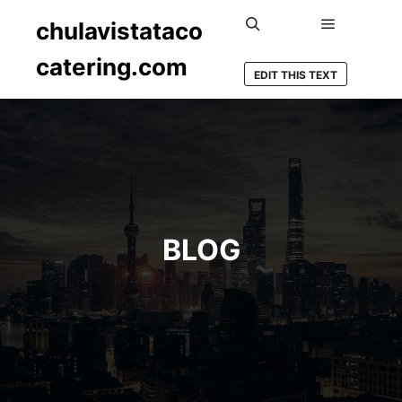
chulavistataco
Main men
Search
catering.com
EDIT THIS TEXT
BLOG