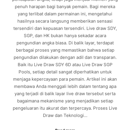
penuh harapan bagi banyak pemain. Bagi mereka
yang terlibat dalam permainan ini, mengetahui
hasilnya secara langsung memberikan sensasi
tersendiri dan kepuasan tersendiri. Live draw SDY,
SGP, dan HK bukan hanya sekadar acara
pengundian angka biasa. Di balik layar, terdapat
berbagai proses yang memastikan bahwa setiap
pengundian dilakukan dengan adil dan transparan.
Baik itu Live Draw SDY 6D atau Live Draw SGP
Pools, setiap detail sangat diperhatikan untuk
menjaga kepercayaan para pemain. Artikel ini akan
membawa Anda menggali lebih dalam tentang apa
yang terjadi di balik layar live draw tersebut serta
bagaimana mekanisme yang menjadikan setiap
pengeluaran itu akurat dan terpercaya. Proses Live
Draw dan Teknologi…