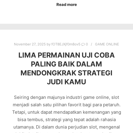
Read more
November 27, 2025
by
fOT8EJXjf0m8ov5
0
GAME ONLINE
LIMA PERMAINAN UJI COBA
PALING BAIK DALAM
MENDONGKRAK STRATEGI
JUDI KAMU
Seiring dengan majunya industri game online, slot
menjadi salah satu pilihan favorit bagi para petaruh.
Tetapi, untuk dapat mendapatkan kemenangan yang
bisa tembus, strategi yang tepat adalah rahasia
utamanya. Di dalam dunia perjudian slot, mengenal