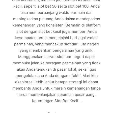
kecil, seperti slot bet 50 serta slot bet 100, Anda
bisa memperpanjang waktu bermain dan
meningkatkan peluang Anda dalam mendapatkan
kemenangan yang konsisten. Bermain di platform
slot dengan slot bet kecil juga memberi Anda
kesempatan untuk menjelajahi berbagai variasi
permainan, yang mencakup slot dari luar negeri
yang memberikan pengalaman yang unik.
Menggunakan server slot luar negeri dapat
membuka jalan ke beragam permainan yang tidak
akan Anda temukan di pasar lokal, sekali gus
mengelola dana Anda dengan efektif. Mari kita
eksplorasi lebih lanjut betapa strategi ini dapat
membantu Anda untuk meraih kemenangan tanpa
harus membelanjakan sejumlah besar uang.
Keuntungan Slot Bet Kecil…