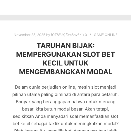
November 28, 2025
by
fOT8EJXjf0m8ov5
0
GAME ONLINE
TARUHAN BIJAK:
MEMPERGUNAKAN SLOT BET
KECIL UNTUK
MENGEMBANGKAN MODAL
Dalam dunia perjudian online, mesin slot menjadi
pilihan utama paling diminati di antara para petaruh.
Banyak yang beranggapan bahwa untuk menang
besar, kita butuh modal besar. Akan tetapi,
sedikitkah Anda menyadari soal memanfaatkan slot
bet kecil sebagai taktik untuk meningkatkan modal?
Oleh karena itu, memilih judi dengan taruhan lebih