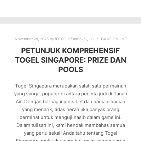
November 28, 2025
by
fOT8EJXjf0m8ov5
0
GAME ONLINE
PETUNJUK KOMPREHENSIF
TOGEL SINGAPORE: PRIZE DAN
POOLS
Togel Singapura merupakan salah satu permainan
yang sangat populer di antara pecinta judi di Tanah
Air. Dengan berbagai jenis bet dan hadiah-hadiah
yang menarik, tidak heran jika banyak orang
berminat untuk menguji nasib dalam game ini.
Dalam tulisan ini, kami hendak membahas semua
yang perlu sekali Anda tahu tentang Togel
Singapura, mulai dari cara ber-main, pengeluaran