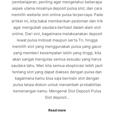
pembelajaran, penting agar mengetahui beberapa
aspek utama misalnya deposit pulsa slot, dan cara
memilih website slot online pulsa terpercaya. Pada
artikel ini, kita bakal memberikan pedoman dan trik
agar mengubah saudara berhasil dalam alam slot
online. Dari sini, bagaimana melaksanakan deposit
lewat pulsa Indosat maupun serta Tri, hingga
memilih slot yang menggunakan pulsa yang gacor
yang memberi kesempatan lebih yang tinggi, kita
akan sangat mengulas semua sesuatu yang harus
saudara tahu. Mari kita semua eksplorasi lebih jauh
tentang slot yang dapat diakses dengan pulsa dan
bagaimana kamu bisa saja bermain slot dengan
pulsa tanpa diskon untuk menambah probabilitas
kemenangan kamu. Mengenal Slot Deposit Pulsa
Slot deposit…
Read more