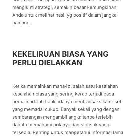
mengikuti strategi, semakin besar kemungkinan
Anda untuk melihat hasil yg positif dalam jangka
panjang.
KEKELIRUAN BIASA YANG
PERLU DIELAKKAN
Ketika memainkan maha4d, salah satu kesalahan
kesalahan biasa yang sering kerap terjadi pada
pemain adalah tidak adanya mentransaksikan riset
yang memadai cukup. Banyak sekali yang dengan
sembarangan mengambil angka tanpa terlebih
dahulu memahami polanya dan statistik yang
tersedia. Penting untuk mengetahui informasi lama