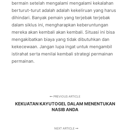
bermain setelah mengalami mengalami kekalahan
berturut-turut adalah adalah kekeliruan yang harus
dihindari. Banyak pemain yang terjebak terjebak
dalam siklus ini, mengharapkan keberuntungan
mereka akan kembali akan kembali. Situasi ini bisa
mengakibatkan biaya yang tidak dibutuhkan dan
kekecewaan. Jangan lupa ingat untuk mengambil
istirahat serta menilai kembali strategi permainan
permainan.
PREVIOUS ARTICLE
KEKUATAN KAYUTOGEL DALAM MENENTUKAN
NASIB ANDA
NEXT ARTICLE