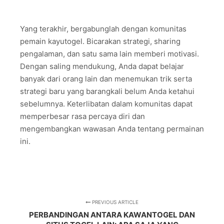
Yang terakhir, bergabunglah dengan komunitas
pemain kayutogel. Bicarakan strategi, sharing
pengalaman, dan satu sama lain memberi motivasi.
Dengan saling mendukung, Anda dapat belajar
banyak dari orang lain dan menemukan trik serta
strategi baru yang barangkali belum Anda ketahui
sebelumnya. Keterlibatan dalam komunitas dapat
memperbesar rasa percaya diri dan
mengembangkan wawasan Anda tentang permainan
ini.
PREVIOUS ARTICLE
PERBANDINGAN ANTARA KAWANTOGEL DAN