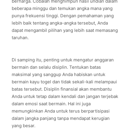
berharga. Cobalah menghimpun hasil undian dalam
beberapa minggu dan temukan angka mana yang
punya frekuensi tinggi. Dengan pemahaman yang
lebih baik tentang angka-angka tersebut, Anda
dapat mengambil pilihan yang lebih saat memasang
taruhan.
Di samping itu, penting untuk mengatur anggaran
bermain dan selalu disiplin. Tentukan batas
maksimal yang sanggup Anda habiskan untuk
bermain kayu togel dan tidak sekali-kali melampaui
batas tersebut. Disiplin finansial akan membantu
Anda untuk tetap dalam kendali dan jangan terjebak
dalam emosi saat bermain. Hal ini juga
memungkinkan Anda untuk terus berpartisipasi
dalam jangka panjang tanpa mendapat kerugian
yang besar.