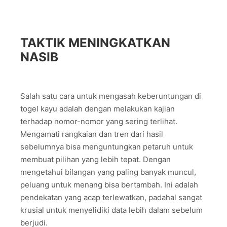
TAKTIK MENINGKATKAN
NASIB
Salah satu cara untuk mengasah keberuntungan di
togel kayu adalah dengan melakukan kajian
terhadap nomor-nomor yang sering terlihat.
Mengamati rangkaian dan tren dari hasil
sebelumnya bisa menguntungkan petaruh untuk
membuat pilihan yang lebih tepat. Dengan
mengetahui bilangan yang paling banyak muncul,
peluang untuk menang bisa bertambah. Ini adalah
pendekatan yang acap terlewatkan, padahal sangat
krusial untuk menyelidiki data lebih dalam sebelum
berjudi.