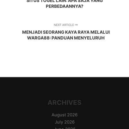
SITUS TOGEL LAIN: APA SAJA YANG
PERBEDAANNYA?
NEXT ARTICLE
MENJADI SEORANG KAYA RAYA MELALUI
WARGA88: PANDUAN MENYELURUH
ARCHIVES
August 2026
July 2026