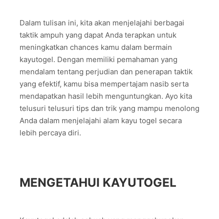
Dalam tulisan ini, kita akan menjelajahi berbagai
taktik ampuh yang dapat Anda terapkan untuk
meningkatkan chances kamu dalam bermain
kayutogel. Dengan memiliki pemahaman yang
mendalam tentang perjudian dan penerapan taktik
yang efektif, kamu bisa mempertajam nasib serta
mendapatkan hasil lebih menguntungkan. Ayo kita
telusuri telusuri tips dan trik yang mampu menolong
Anda dalam menjelajahi alam kayu togel secara
lebih percaya diri.
MENGETAHUI KAYUTOGEL