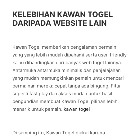
KELEBIHAN KAWAN TOGEL
DARIPADA WEBSITE LAIN
Kawan Togel memberikan pengalaman bermain
yang yang lebih mudah dipahami serta user-friendly
kalau dibandingkan dari banyak web togel lainnya.
Antarmuka antarmuka minimalis dan penjelajahan
yang mudah memungkinkan pemain untuk mencari
permainan mereka cepat tanpa ada bingung. Fitur
seperti fast play dan akses mudah untuk hasil
pengundian membuat Kawan Togel pilihan lebih
menarik untuk pemain.
kawan togel
Di samping itu, Kawan Togel diakui karena