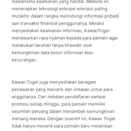
mekanisme keamanan yang handal. Website ini
menerapkan teknologi enkripsi enkripsi paling
mutakhir dalam rangka melindungi informasi pribadi
dan transaksi finansial penggunanya. Melalui
menyediakan keamanan informasi, KawanTogel
menawarkan rasa nyaman kepada para pemain agar
melakukan taruhan tanpa khawatir soal
kemungkinan data bocor informasi atau
kecurangan.
Kawan Togel juga menyediakan beragam
penawaran yang menarik dan imbalan untuk para
anggotanya. Dari imbalan pendaftaran sampai
promosi setiap minggu, para pemain memiliki
sejumlah peluang dalam menambah kemungkinan
menang mereka. Dengan insentif ini, Kawan Togel
tidak hanya menarik para pemain baru melainkan