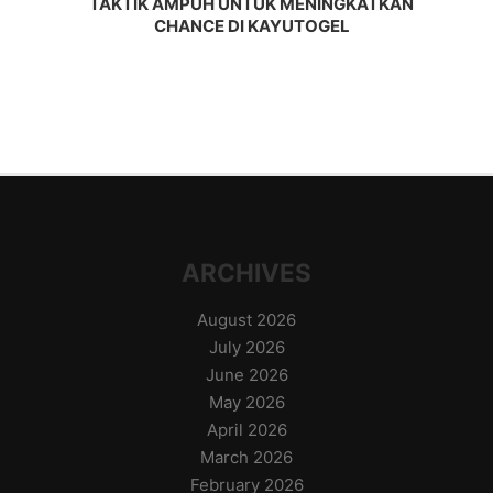
TAKTIK AMPUH UNTUK MENINGKATKAN
CHANCE DI KAYUTOGEL
ARCHIVES
August 2026
July 2026
June 2026
May 2026
April 2026
March 2026
February 2026