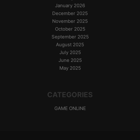
January 2026
December 2025
November 2025
October 2025
September 2025
August 2025
July 2025
June 2025
May 2025
CATEGORIES
GAME ONLINE