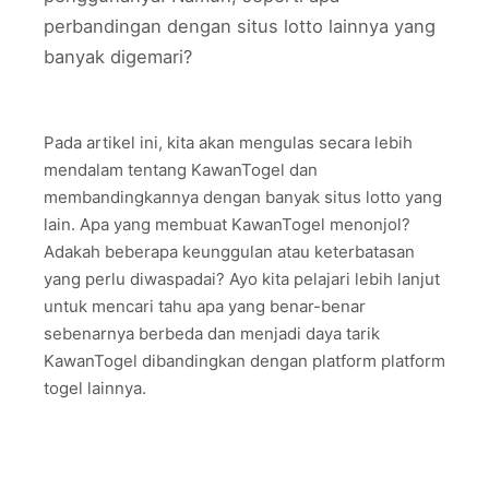
perbandingan dengan situs lotto lainnya yang
banyak digemari?
Pada artikel ini, kita akan mengulas secara lebih
mendalam tentang KawanTogel dan
membandingkannya dengan banyak situs lotto yang
lain. Apa yang membuat KawanTogel menonjol?
Adakah beberapa keunggulan atau keterbatasan
yang perlu diwaspadai? Ayo kita pelajari lebih lanjut
untuk mencari tahu apa yang benar-benar
sebenarnya berbeda dan menjadi daya tarik
KawanTogel dibandingkan dengan platform platform
togel lainnya.