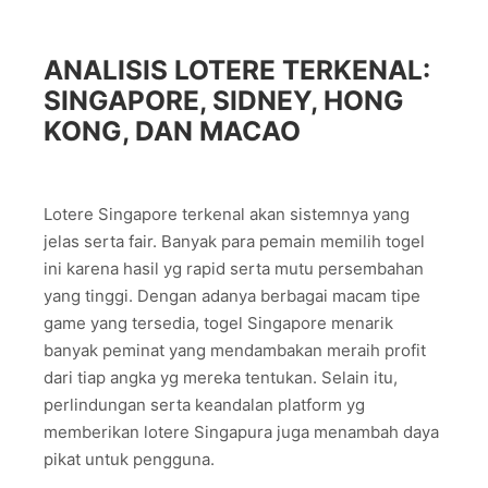
ANALISIS LOTERE TERKENAL:
SINGAPORE, SIDNEY, HONG
KONG, DAN MACAO
Lotere Singapore terkenal akan sistemnya yang
jelas serta fair. Banyak para pemain memilih togel
ini karena hasil yg rapid serta mutu persembahan
yang tinggi. Dengan adanya berbagai macam tipe
game yang tersedia, togel Singapore menarik
banyak peminat yang mendambakan meraih profit
dari tiap angka yg mereka tentukan. Selain itu,
perlindungan serta keandalan platform yg
memberikan lotere Singapura juga menambah daya
pikat untuk pengguna.