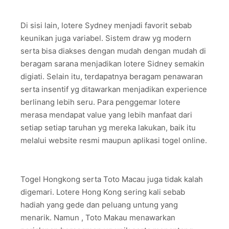
Di sisi lain, lotere Sydney menjadi favorit sebab
keunikan juga variabel. Sistem draw yg modern
serta bisa diakses dengan mudah dengan mudah di
beragam sarana menjadikan lotere Sidney semakin
digiati. Selain itu, terdapatnya beragam penawaran
serta insentif yg ditawarkan menjadikan experience
berlinang lebih seru. Para penggemar lotere
merasa mendapat value yang lebih manfaat dari
setiap setiap taruhan yg mereka lakukan, baik itu
melalui website resmi maupun aplikasi togel online.
Togel Hongkong serta Toto Macau juga tidak kalah
digemari. Lotere Hong Kong sering kali sebab
hadiah yang gede dan peluang untung yang
menarik. Namun , Toto Makau menawarkan