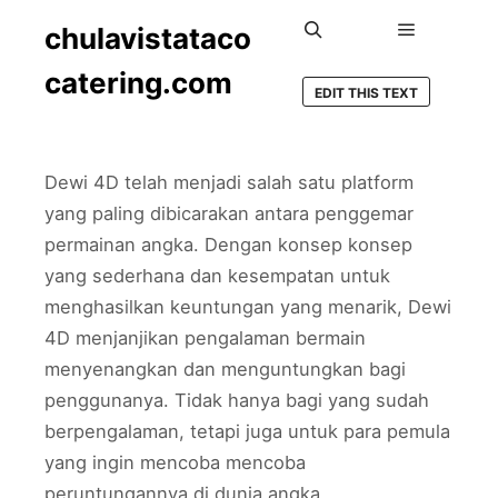
chulavistataco
Main men
Search
catering.com
EDIT THIS TEXT
Dewi 4D telah menjadi salah satu platform
yang paling dibicarakan antara penggemar
permainan angka. Dengan konsep konsep
yang sederhana dan kesempatan untuk
menghasilkan keuntungan yang menarik, Dewi
4D menjanjikan pengalaman bermain
menyenangkan dan menguntungkan bagi
penggunanya. Tidak hanya bagi yang sudah
berpengalaman, tetapi juga untuk para pemula
yang ingin mencoba mencoba
peruntungannya di dunia angka.