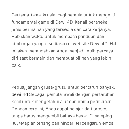
Pertama-tama, krusial bagi pemula untuk mengerti
fundamental game di Dewi 4D. Kenali beraneka
jenis permainan yang tersedia dan cara kerjanya.
Habiskan waktu untuk membaca panduan dan
bimbingan yang disediakan di website Dewi 4D. Hal
ini akan memudahkan Anda menjadi lebih percaya
diri saat bermain dan membuat pilihan yang lebih
baik.
Kedua, jangan grusa-grusu untuk bertaruh banyak.
dewi 4d
Sebagai pemula, awali dengan pertaruhan
kecil untuk mengetahui alur dan irama permainan.
Dengan cara ini, Anda dapat belajar dari proses
tanpa harus mengambil bahaya besar. Di samping
itu, tetaplah tenang dan hindari terpengaruh emosi