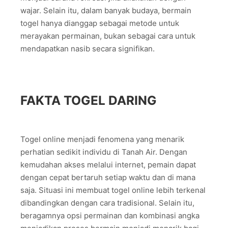
wajar. Selain itu, dalam banyak budaya, bermain
togel hanya dianggap sebagai metode untuk
merayakan permainan, bukan sebagai cara untuk
mendapatkan nasib secara signifikan.
FAKTA TOGEL DARING
Togel online menjadi fenomena yang menarik
perhatian sedikit individu di Tanah Air. Dengan
kemudahan akses melalui internet, pemain dapat
dengan cepat bertaruh setiap waktu dan di mana
saja. Situasi ini membuat togel online lebih terkenal
dibandingkan dengan cara tradisional. Selain itu,
beragamnya opsi permainan dan kombinasi angka