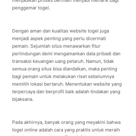
menjadikan proses bermain menjadi menarik bagi
penggemar togel.
Dengan aman dan kualitas website togel juga
menjadi aspek penting yang perlu dicermati
pemain. Sejumlah situs menawarkan fitur
perlindungan demi mengamankan data pribadi dan
transaksi keuangan uang petaruh. Namun, tidak
semua orang situs bisa diandalkan, maka penting
bagi pemain untuk melakukan riset sebelumnya
memilih lokasi bertaruh. Menentukan website yang
terpercaya dan berprofil baik adalah tindakan yang
bijaksana.
Pada akhirnya, banyak orang yang meyakini bahwa
togel online adalah cara yang praktis untuk meraih