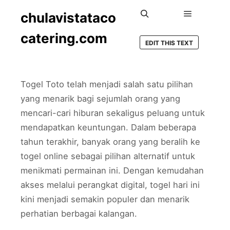
chulavistataco
Main men
Search
catering.com
EDIT THIS TEXT
Togel Toto telah menjadi salah satu pilihan
yang menarik bagi sejumlah orang yang
mencari-cari hiburan sekaligus peluang untuk
mendapatkan keuntungan. Dalam beberapa
tahun terakhir, banyak orang yang beralih ke
togel online sebagai pilihan alternatif untuk
menikmati permainan ini. Dengan kemudahan
akses melalui perangkat digital, togel hari ini
kini menjadi semakin populer dan menarik
perhatian berbagai kalangan.