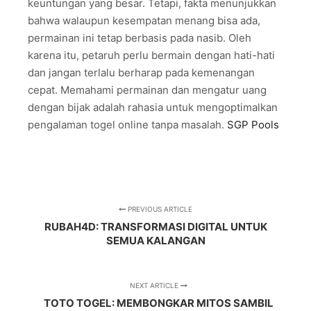
keuntungan yang besar. Tetapi, fakta menunjukkan
bahwa walaupun kesempatan menang bisa ada,
permainan ini tetap berbasis pada nasib. Oleh
karena itu, petaruh perlu bermain dengan hati-hati
dan jangan terlalu berharap pada kemenangan
cepat. Memahami permainan dan mengatur uang
dengan bijak adalah rahasia untuk mengoptimalkan
pengalaman togel online tanpa masalah.
SGP Pools
PREVIOUS ARTICLE
RUBAH4D: TRANSFORMASI DIGITAL UNTUK
SEMUA KALANGAN
NEXT ARTICLE
TOTO TOGEL: MEMBONGKAR MITOS SAMBIL