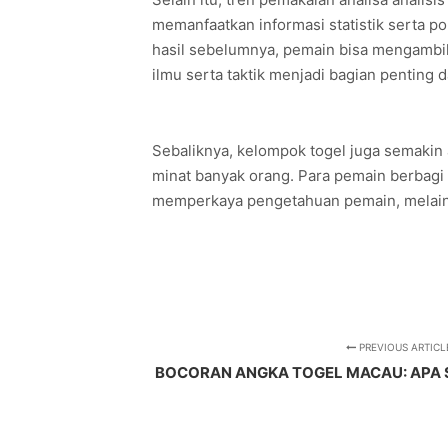
memanfaatkan informasi statistik serta 
hasil sebelumnya, pemain bisa mengambil 
ilmu serta taktik menjadi bagian penting
Sebaliknya, kelompok togel juga semakin 
minat banyak orang. Para pemain berbagi
memperkaya pengetahuan pemain, melaink
PREVIOUS ARTICL
BOCORAN ANGKA TOGEL MACAU: APA 