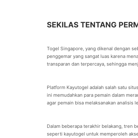
SEKILAS TENTANG PER
Togel Singapore, yang dikenal dengan seb
penggemar yang sangat luas karena men
transparan dan terpercaya, sehingga men
Platform Kayutogel adalah salah satu sit
ini memudahkan para pemain dalam meramal
agar pemain bisa melaksanakan analisis 
Dalam beberapa terakhir belakang, tren b
seperti kayutogel untuk memperoleh akse