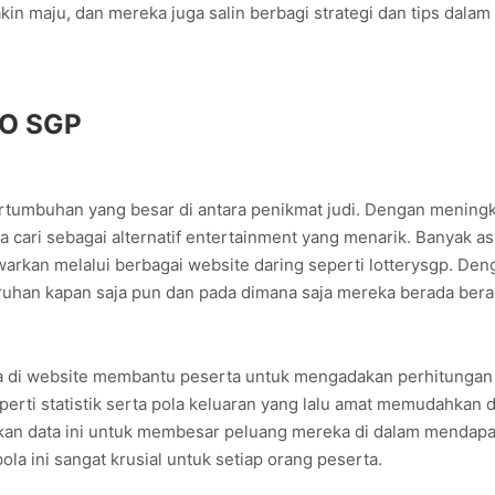
 maju, dan mereka juga salin berbagi strategi dan tips dala
O SGP
umbuhan yang besar di antara penikmat judi. Dengan meningkat
ta cari sebagai alternatif entertainment yang menarik. Banyak 
rkan melalui berbagai website daring seperti lotterysgp. Deng
han kapan saja pun dan pada dimana saja mereka berada bera
 ada di website membantu peserta untuk mengadakan perhitunga
eperti statistik serta pola keluaran yang lalu amat memudahkan 
kan data ini untuk membesar peluang mereka di dalam mendapat
a ini sangat krusial untuk setiap orang peserta.