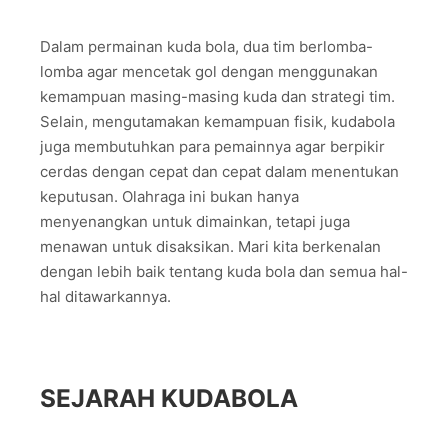
Dalam permainan kuda bola, dua tim berlomba-
lomba agar mencetak gol dengan menggunakan
kemampuan masing-masing kuda dan strategi tim.
Selain, mengutamakan kemampuan fisik, kudabola
juga membutuhkan para pemainnya agar berpikir
cerdas dengan cepat dan cepat dalam menentukan
keputusan. Olahraga ini bukan hanya
menyenangkan untuk dimainkan, tetapi juga
menawan untuk disaksikan. Mari kita berkenalan
dengan lebih baik tentang kuda bola dan semua hal-
hal ditawarkannya.
SEJARAH KUDABOLA