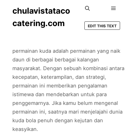
chulavistataco
Main men
Search
catering.com
EDIT THIS TEXT
permainan kuda adalah permainan yang naik
daun di berbagai berbagai kalangan
masyarakat. Dengan sebuah kombinasi antara
kecepatan, keterampilan, dan strategi,
permainan ini memberikan pengalaman
istimewa dan mendebarkan untuk para
penggemarnya. Jika kamu belum mengenal
permainan ini, saatnya mari menjelajahi dunia
kuda bola penuh dengan kejutan dan
keasyikan.