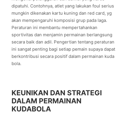
dipatuhi. Contohnya, atlet yang lakukan foul serius
mungkin dikenakan kartu kuning dan red card, yg
akan mempengaruhi komposisi grup pada laga.
Peraturan ini membantu mempertahankan
sportivitas dan menjamin permainan berlangsung
secara baik dan adil. Pengertian tentang peraturan
ini sangat penting bagi setiap pemain supaya dapat
berkontribusi secara positif dalam permainan kuda
bola.
KEUNIKAN DAN STRATEGI
DALAM PERMAINAN
KUDABOLA