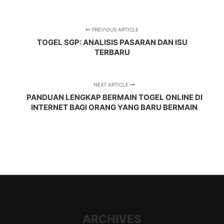
PREVIOUS ARTICLE
TOGEL SGP: ANALISIS PASARAN DAN ISU
TERBARU
NEXT ARTICLE
PANDUAN LENGKAP BERMAIN TOGEL ONLINE DI
INTERNET BAGI ORANG YANG BARU BERMAIN
ARCHIVES