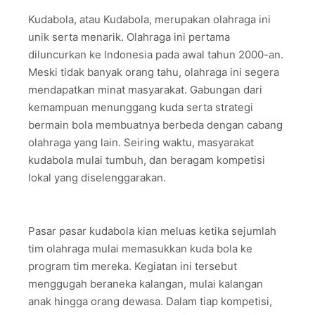
Kudabola, atau Kudabola, merupakan olahraga ini
unik serta menarik. Olahraga ini pertama
diluncurkan ke Indonesia pada awal tahun 2000-an.
Meski tidak banyak orang tahu, olahraga ini segera
mendapatkan minat masyarakat. Gabungan dari
kemampuan menunggang kuda serta strategi
bermain bola membuatnya berbeda dengan cabang
olahraga yang lain. Seiring waktu, masyarakat
kudabola mulai tumbuh, dan beragam kompetisi
lokal yang diselenggarakan.
Pasar pasar kudabola kian meluas ketika sejumlah
tim olahraga mulai memasukkan kuda bola ke
program tim mereka. Kegiatan ini tersebut
menggugah beraneka kalangan, mulai kalangan
anak hingga orang dewasa. Dalam tiap kompetisi,