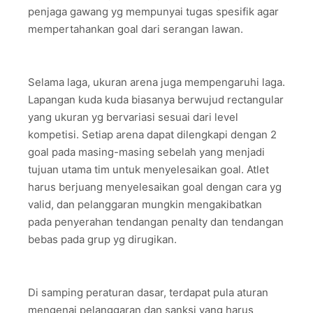
penjaga gawang yg mempunyai tugas spesifik agar
mempertahankan goal dari serangan lawan.
Selama laga, ukuran arena juga mempengaruhi laga.
Lapangan kuda kuda biasanya berwujud rectangular
yang ukuran yg bervariasi sesuai dari level
kompetisi. Setiap arena dapat dilengkapi dengan 2
goal pada masing-masing sebelah yang menjadi
tujuan utama tim untuk menyelesaikan goal. Atlet
harus berjuang menyelesaikan goal dengan cara yg
valid, dan pelanggaran mungkin mengakibatkan
pada penyerahan tendangan penalty dan tendangan
bebas pada grup yg dirugikan.
Di samping peraturan dasar, terdapat pula aturan
mengenai pelanggaran dan sanksi yang harus