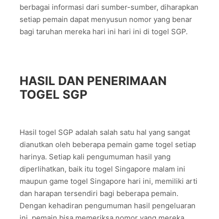
berbagai informasi dari sumber-sumber, diharapkan
setiap pemain dapat menyusun nomor yang benar
bagi taruhan mereka hari ini hari ini di togel SGP.
HASIL DAN PENERIMAAN
TOGEL SGP
Hasil togel SGP adalah salah satu hal yang sangat
dianutkan oleh beberapa pemain game togel setiap
harinya. Setiap kali pengumuman hasil yang
diperlihatkan, baik itu togel Singapore malam ini
maupun game togel Singapore hari ini, memiliki arti
dan harapan tersendiri bagi beberapa pemain.
Dengan kehadiran pengumuman hasil pengeluaran
ini, pemain bisa memeriksa nomor yang mereka