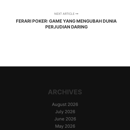
NEXT ARTICLE
FERARI POKER: GAME YANG MENGUBAH DUNIA
PERJUDIAN DARING
ARCHIVES
August 2026
July 2026
June 2026
May 2026