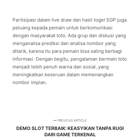
Partisipasi dalam live draw dan hasil togel SGP juga
peluang kepada pemain untuk berkomunikasi
dengan masyarakat toto. Ada grup dan diskusi yang
menganalisa prediksi dan analisa nombor yang
ditarik, karena itu para pemain bisa saling berbagi
informasi. Dengan begitu, pengalaman bermain toto
menjadi lebih penuh warna dan sosial, yang
meningkatkan keseruan dalam memenangkan
nombor impian.
PREVIOUS ARTICLE
DEMO SLOT TERBAIK: KEASYIKAN TANPA RUGI
DARI GAME TERKENAL