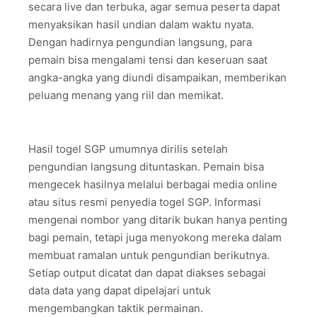
secara live dan terbuka, agar semua peserta dapat
menyaksikan hasil undian dalam waktu nyata.
Dengan hadirnya pengundian langsung, para
pemain bisa mengalami tensi dan keseruan saat
angka-angka yang diundi disampaikan, memberikan
peluang menang yang riil dan memikat.
Hasil togel SGP umumnya dirilis setelah
pengundian langsung dituntaskan. Pemain bisa
mengecek hasilnya melalui berbagai media online
atau situs resmi penyedia togel SGP. Informasi
mengenai nombor yang ditarik bukan hanya penting
bagi pemain, tetapi juga menyokong mereka dalam
membuat ramalan untuk pengundian berikutnya.
Setiap output dicatat dan dapat diakses sebagai
data data yang dapat dipelajari untuk
mengembangkan taktik permainan.