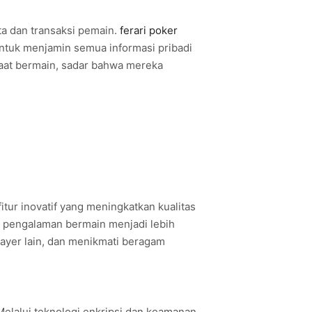
ta dan transaksi pemain.
ferari poker
ntuk menjamin semua informasi pribadi
aat bermain, sadar bahwa mereka
tur inovatif yang meningkatkan kualitas
n pengalaman bermain menjadi lebih
ayer lain, dan menikmati beragam
Melalui teknologi enkripsi dan keamanan