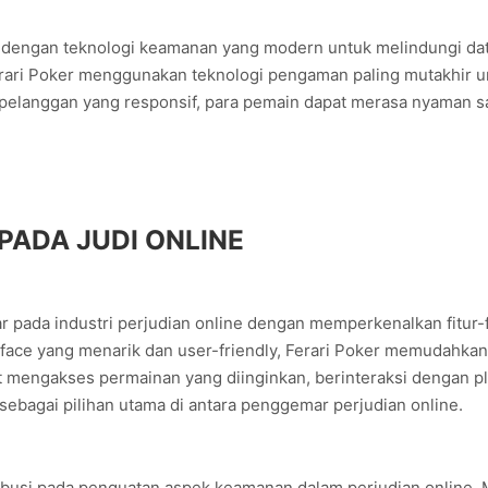
ki dengan teknologi keamanan yang modern untuk melindungi da
rrari Poker menggunakan teknologi pengaman paling mutakhir u
elanggan yang responsif, para pemain dapat merasa nyaman s
PADA JUDI ONLINE
ada industri perjudian online dengan memperkenalkan fitur-fi
erface yang menarik dan user-friendly, Ferari Poker memudahka
 mengakses permainan yang diinginkan, berinteraksi dengan pl
ebagai pilihan utama di antara penggemar perjudian online.
ribusi pada penguatan aspek keamanan dalam perjudian online. 