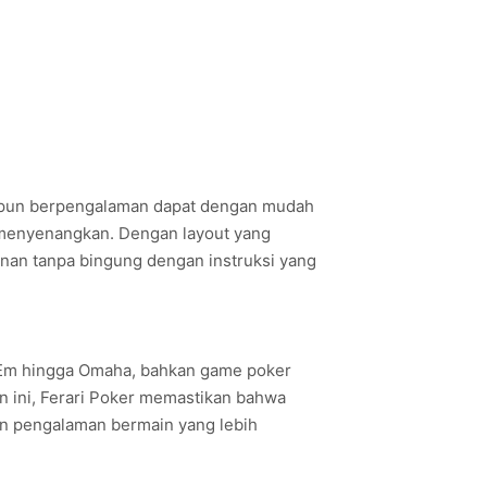
upun berpengalaman dapat dengan mudah
 menyenangkan. Dengan layout yang
nan tanpa bingung dengan instruksi yang
oldEm hingga Omaha, bahkan game poker
n ini, Ferari Poker memastikan bahwa
n pengalaman bermain yang lebih