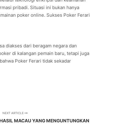
masi pribadi. Situasi ini bukan hanya
mainan poker online. Sukses Poker Ferari
isa diakses dari beragam negara dan
poker di kalangan pemain baru, tetapi juga
bahwa Poker Ferari tidak sekadar
NEXT ARTICLE
N HASIL MACAU YANG MENGUNTUNGKAN