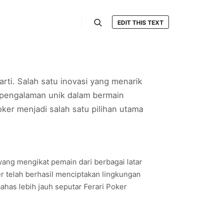
EDIT THIS TEXT
Search
rti. Salah satu inovasi yang menarik
 pengalaman unik dalam bermain
ker menjadi salah satu pilihan utama
ang mengikat pemain dari berbagai latar
r telah berhasil menciptakan lingkungan
has lebih jauh seputar Ferari Poker