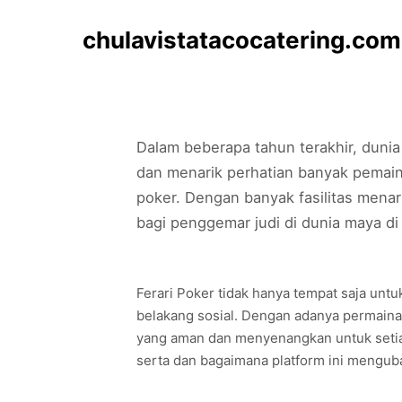
chulavistatacocatering.com
Dalam beberapa tahun terakhir, dunia
dan menarik perhatian banyak pemain
poker. Dengan banyak fasilitas menar
bagi penggemar judi di dunia maya di
Ferari Poker tidak hanya tempat saja unt
belakang sosial. Dengan adanya permainan
yang aman dan menyenangkan untuk setiap
serta dan bagaimana platform ini menguba