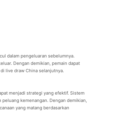
cul dalam pengeluaran sebelumnya.
keluar. Dengan demikian, pemain dapat
di live draw China selanjutnya.
at menjadi strategi yang efektif. Sistem
 peluang kemenangan. Dengan demikian,
ncanaan yang matang berdasarkan