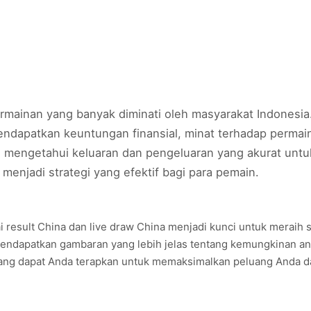
mainan yang banyak diminati oleh masyarakat Indonesia.
dapatkan keuntungan finansial, minat terhadap permaina
ah mengetahui keluaran dan pengeluaran yang akurat un
enjadi strategi yang efektif bagi para pemain.
 result China dan live draw China menjadi kunci untuk meraih 
endapatkan gambaran yang lebih jelas tentang kemungkinan angk
ang dapat Anda terapkan untuk memaksimalkan peluang Anda da