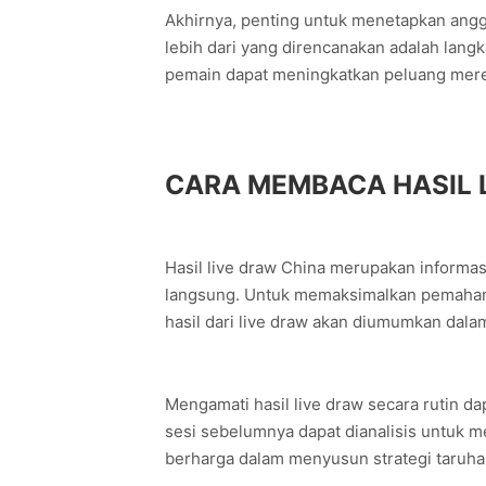
Akhirnya, penting untuk menetapkan angg
lebih dari yang direncanakan adalah langk
pemain dapat meningkatkan peluang mer
CARA MEMBACA HASIL 
Hasil live draw China merupakan informasi
langsung. Untuk memaksimalkan pemahama
hasil dari live draw akan diumumkan dal
Mengamati hasil live draw secara rutin 
sesi sebelumnya dapat dianalisis untuk
berharga dalam menyusun strategi taruhan