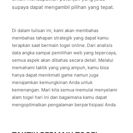
supaya dapat mengambil pilihan yang tepat.
Di dalam tulisan ini, kami akan membahas
membahas tahapan strategik yang dapat kamu
terapkan saat bermain togel online. Dari analisis
data angka sampai pemilihan web yang tepercaya,
semua aspek akan dibahas secara detail. Melalui
memahami taktik yang yang ampuh, kamu bisa
hanya dapat menikmati game namun juga
menajamkan kemungkinan Anda untuk
kemenangan. Mari kita semua memulai menyelami
alam togel hari ini dan bagaimana kamu dapat
mengoptimalkan pengalaman berpartisipasi Anda.