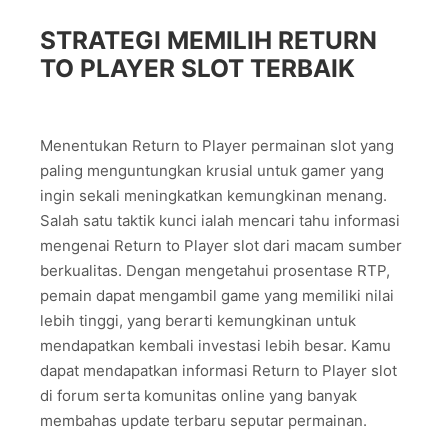
STRATEGI MEMILIH RETURN
TO PLAYER SLOT TERBAIK
Menentukan Return to Player permainan slot yang
paling menguntungkan krusial untuk gamer yang
ingin sekali meningkatkan kemungkinan menang.
Salah satu taktik kunci ialah mencari tahu informasi
mengenai Return to Player slot dari macam sumber
berkualitas. Dengan mengetahui prosentase RTP,
pemain dapat mengambil game yang memiliki nilai
lebih tinggi, yang berarti kemungkinan untuk
mendapatkan kembali investasi lebih besar. Kamu
dapat mendapatkan informasi Return to Player slot
di forum serta komunitas online yang banyak
membahas update terbaru seputar permainan.