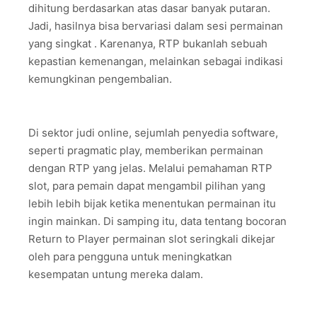
dihitung berdasarkan atas dasar banyak putaran.
Jadi, hasilnya bisa bervariasi dalam sesi permainan
yang singkat . Karenanya, RTP bukanlah sebuah
kepastian kemenangan, melainkan sebagai indikasi
kemungkinan pengembalian.
Di sektor judi online, sejumlah penyedia software,
seperti pragmatic play, memberikan permainan
dengan RTP yang jelas. Melalui pemahaman RTP
slot, para pemain dapat mengambil pilihan yang
lebih lebih bijak ketika menentukan permainan itu
ingin mainkan. Di samping itu, data tentang bocoran
Return to Player permainan slot seringkali dikejar
oleh para pengguna untuk meningkatkan
kesempatan untung mereka dalam.