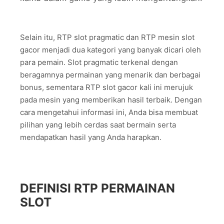
Selain itu, RTP slot pragmatic dan RTP mesin slot
gacor menjadi dua kategori yang banyak dicari oleh
para pemain. Slot pragmatic terkenal dengan
beragamnya permainan yang menarik dan berbagai
bonus, sementara RTP slot gacor kali ini merujuk
pada mesin yang memberikan hasil terbaik. Dengan
cara mengetahui informasi ini, Anda bisa membuat
pilihan yang lebih cerdas saat bermain serta
mendapatkan hasil yang Anda harapkan.
DEFINISI RTP PERMAINAN
SLOT