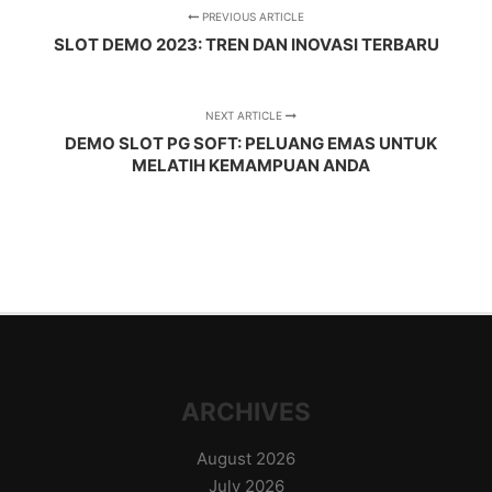
PREVIOUS ARTICLE
SLOT DEMO 2023: TREN DAN INOVASI TERBARU
NEXT ARTICLE
DEMO SLOT PG SOFT: PELUANG EMAS UNTUK
MELATIH KEMAMPUAN ANDA
ARCHIVES
August 2026
July 2026