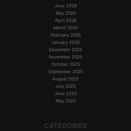
June 2026
May 2026
April 2026
March 2026
February 2026
January 2026
December 2025
November 2025
October 2025
September 2025
August 2025
July 2025
June 2025
May 2025
CATEGORIES