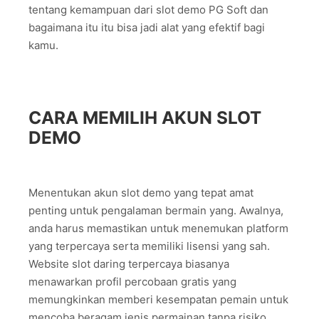
tentang kemampuan dari slot demo PG Soft dan
bagaimana itu itu bisa jadi alat yang efektif bagi
kamu.
CARA MEMILIH AKUN SLOT
DEMO
Menentukan akun slot demo yang tepat amat
penting untuk pengalaman bermain yang. Awalnya,
anda harus memastikan untuk menemukan platform
yang terpercaya serta memiliki lisensi yang sah.
Website slot daring terpercaya biasanya
menawarkan profil percobaan gratis yang
memungkinkan memberi kesempatan pemain untuk
mencoba beragam jenis permainan tanpa risiko