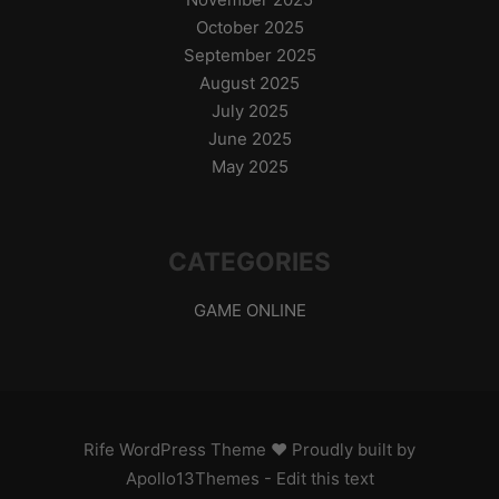
October 2025
September 2025
August 2025
July 2025
June 2025
May 2025
CATEGORIES
GAME ONLINE
Rife
WordPress Theme ♥ Proudly built by
Apollo13Themes
- Edit this text