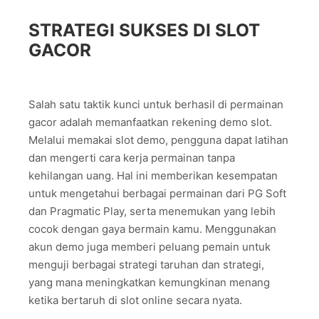
STRATEGI SUKSES DI SLOT
GACOR
Salah satu taktik kunci untuk berhasil di permainan
gacor adalah memanfaatkan rekening demo slot.
Melalui memakai slot demo, pengguna dapat latihan
dan mengerti cara kerja permainan tanpa
kehilangan uang. Hal ini memberikan kesempatan
untuk mengetahui berbagai permainan dari PG Soft
dan Pragmatic Play, serta menemukan yang lebih
cocok dengan gaya bermain kamu. Menggunakan
akun demo juga memberi peluang pemain untuk
menguji berbagai strategi taruhan dan strategi,
yang mana meningkatkan kemungkinan menang
ketika bertaruh di slot online secara nyata.