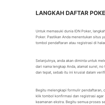
LANGKAH DAFTAR POKE
Untuk memasuki dunia IDN Poker, langkah
Poker. Pastikan Anda menentukan situs ya
tombol pendaftaran atau registrasi di hal
Selanjutnya, anda akan diminta untuk mele
dari nama lengkap Anda, alamat surel, no
dan tepat, sebab itu ini krusial dalam ver
Begitu melengkapi formulir pendaftaran, 
klik tombol konfirmasi dan registrasi ag
keamanan ekstra. Begitu semua proses s