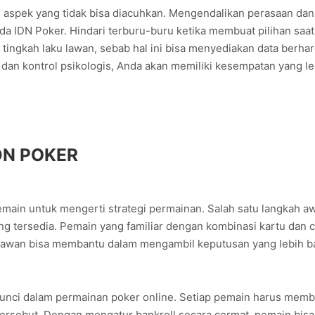
 aspek yang tidak bisa diacuhkan. Mengendalikan perasaan dan 
 IDN Poker. Hindari terburu-buru ketika membuat pilihan saat d
 tingkah laku lawan, sebab hal ini bisa menyediakan data berh
dan kontrol psikologis, Anda akan memiliki kesempatan yang l
DN POKER
pemain untuk mengerti strategi permainan. Salah satu langkah a
ng tersedia. Pemain yang familiar dengan kombinasi kartu dan ca
lawan bisa membantu dalam mengambil keputusan yang lebih ba
nci dalam permainan poker online. Setiap pemain harus membu
tersebut. Dengan mengatur bankroll secara cermat, pemain bis