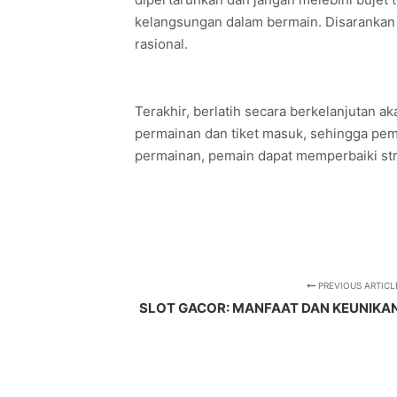
kelangsungan dalam bermain. Disarankan j
rasional.
Terakhir, berlatih secara berkelanjutan
permainan dan tiket masuk, sehingga pema
permainan, pemain dapat memperbaiki st
PREVIOUS ARTICL
SLOT GACOR: MANFAAT DAN KEUNIKA