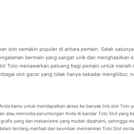
nan slot semakin populer di antara pemain. Salah satunya
pengalaman bermain yang sangat unik dan menghasilkan 
, slot Toto menawarkan peluang bagi pemain untuk merai
rbagai slot gacor yang tidak hanya sekadar menghibur,
Anda kamu untuk mendapatkan akses ke banyak link slot Toto ya
an atau mencoba peruntungan Anda di bandar Toto Slot yang be
grafis yang dan mekanisme yang mudah dipahami, sehingga m
 dalam tentang manfaat dan keunikan memainkan Toto Slot sert