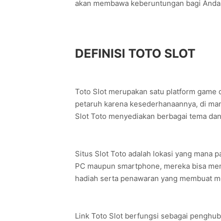
akan membawa keberuntungan bagi Anda
DEFINISI TOTO SLOT
Toto Slot merupakan satu platform game d
petaruh karena kesederhanaannya, di ma
Slot Toto menyediakan berbagai tema dan f
Situs Slot Toto adalah lokasi yang mana
PC maupun smartphone, mereka bisa menik
hadiah serta penawaran yang membuat me
Link Toto Slot berfungsi sebagai penghu