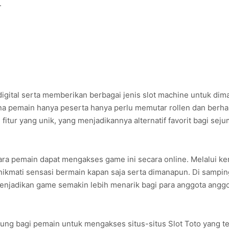
.
igital serta memberikan berbagai jenis slot machine untuk dim
na pemain hanya peserta hanya perlu memutar rollen dan ber
itur yang unik, yang menjadikannya alternatif favorit bagi seju
 para pemain dapat mengakses game ini secara online. Melalu
mati sensasi bermain kapan saja serta dimanapun. Di samping 
njadikan game semakin lebih menarik bagi para anggota anggo
bung bagi pemain untuk mengakses situs-situs Slot Toto yang