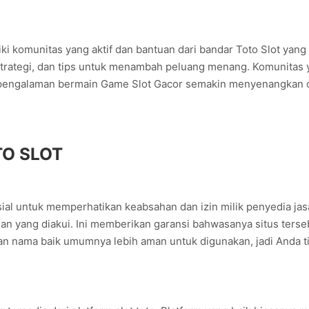
iki komunitas yang aktif dan bantuan dari bandar Toto Slot yan
rategi, dan tips untuk menambah peluang menang. Komunitas y
pengalaman bermain Game Slot Gacor semakin menyenangkan 
TO SLOT
sial untuk memperhatikan keabsahan dan izin milik penyedia jasa
ian yang diakui. Ini memberikan garansi bahwasanya situs terseb
gan nama baik umumnya lebih aman untuk digunakan, jadi Anda 