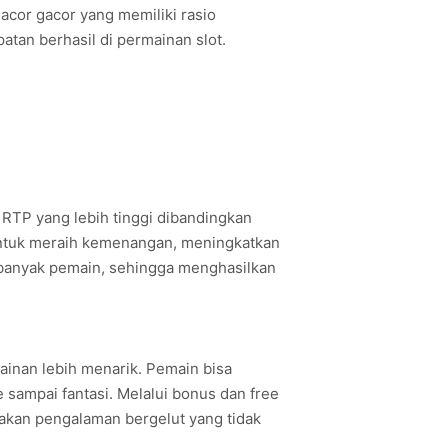
cor gacor yang memiliki rasio
tan berhasil di permainan slot.
RTP yang lebih tinggi dibandingkan
 untuk meraih kemenangan, meningkatkan
 banyak pemain, sehingga menghasilkan
inan lebih menarik. Pemain bisa
sampai fantasi. Melalui bonus dan free
takan pengalaman bergelut yang tidak