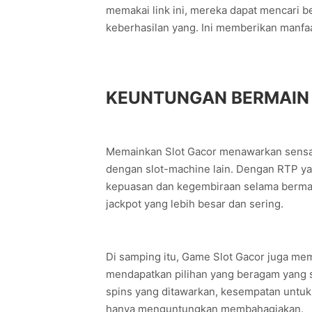
memakai link ini, mereka dapat mencari 
keberhasilan yang. Ini memberikan manfaa
KEUNTUNGAN BERMAIN
Memainkan Slot Gacor menawarkan sensasi
dengan slot-machine lain. Dengan RTP ya
kepuasan dan kegembiraan selama bermain
jackpot yang lebih besar dan sering.
Di samping itu, Game Slot Gacor juga me
mendapatkan pilihan yang beragam yang s
spins yang ditawarkan, kesempatan untuk
hanya menguntungkan membahagiakan.