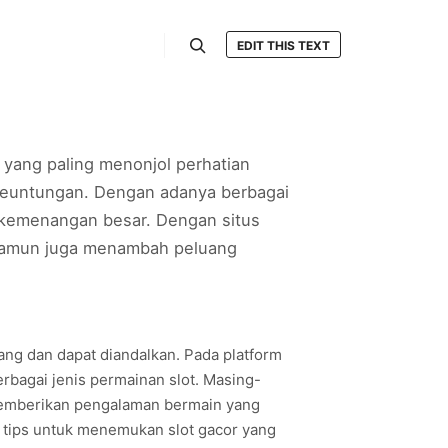
EDIT THIS TEXT
Search
 yang paling menonjol perhatian
keuntungan. Dengan adanya berbagai
h kemenangan besar. Dengan situs
 namun juga menambah peluang
ng dan dapat diandalkan. Pada platform
rbagai jenis permainan slot. Masing-
emberikan pengalaman bermain yang
a tips untuk menemukan slot gacor yang