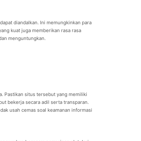
g dapat diandalkan. Ini memungkinkan para
ang kuat juga memberikan rasa rasa
dan menguntungkan.
. Pastikan situs tersebut yang memiliki
ut bekerja secara adil serta transparan.
tidak usah cemas soal keamanan informasi