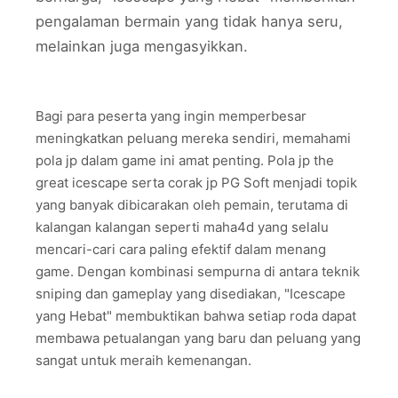
pengalaman bermain yang tidak hanya seru,
melainkan juga mengasyikkan.
Bagi para peserta yang ingin memperbesar
meningkatkan peluang mereka sendiri, memahami
pola jp dalam game ini amat penting. Pola jp the
great icescape serta corak jp PG Soft menjadi topik
yang banyak dibicarakan oleh pemain, terutama di
kalangan kalangan seperti maha4d yang selalu
mencari-cari cara paling efektif dalam menang
game. Dengan kombinasi sempurna di antara teknik
sniping dan gameplay yang disediakan, "Icescape
yang Hebat" membuktikan bahwa setiap roda dapat
membawa petualangan yang baru dan peluang yang
sangat untuk meraih kemenangan.