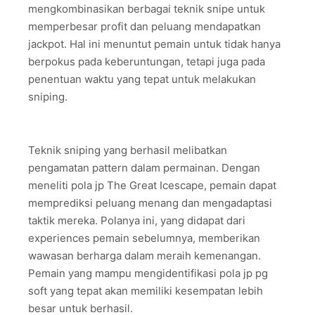
mengkombinasikan berbagai teknik snipe untuk
memperbesar profit dan peluang mendapatkan
jackpot. Hal ini menuntut pemain untuk tidak hanya
berpokus pada keberuntungan, tetapi juga pada
penentuan waktu yang tepat untuk melakukan
sniping.
Teknik sniping yang berhasil melibatkan
pengamatan pattern dalam permainan. Dengan
meneliti pola jp The Great Icescape, pemain dapat
memprediksi peluang menang dan mengadaptasi
taktik mereka. Polanya ini, yang didapat dari
experiences pemain sebelumnya, memberikan
wawasan berharga dalam meraih kemenangan.
Pemain yang mampu mengidentifikasi pola jp pg
soft yang tepat akan memiliki kesempatan lebih
besar untuk berhasil.