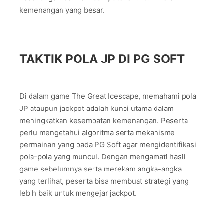
kemenangan yang besar.
TAKTIK POLA JP DI PG SOFT
Di dalam game The Great Icescape, memahami pola
JP ataupun jackpot adalah kunci utama dalam
meningkatkan kesempatan kemenangan. Peserta
perlu mengetahui algoritma serta mekanisme
permainan yang pada PG Soft agar mengidentifikasi
pola-pola yang muncul. Dengan mengamati hasil
game sebelumnya serta merekam angka-angka
yang terlihat, peserta bisa membuat strategi yang
lebih baik untuk mengejar jackpot.