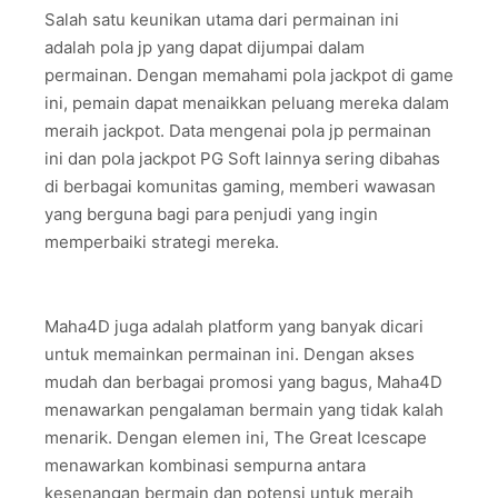
Salah satu keunikan utama dari permainan ini
adalah pola jp yang dapat dijumpai dalam
permainan. Dengan memahami pola jackpot di game
ini, pemain dapat menaikkan peluang mereka dalam
meraih jackpot. Data mengenai pola jp permainan
ini dan pola jackpot PG Soft lainnya sering dibahas
di berbagai komunitas gaming, memberi wawasan
yang berguna bagi para penjudi yang ingin
memperbaiki strategi mereka.
Maha4D juga adalah platform yang banyak dicari
untuk memainkan permainan ini. Dengan akses
mudah dan berbagai promosi yang bagus, Maha4D
menawarkan pengalaman bermain yang tidak kalah
menarik. Dengan elemen ini, The Great Icescape
menawarkan kombinasi sempurna antara
kesenangan bermain dan potensi untuk meraih