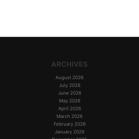
ARCHIVES
August 2026
July 2026
June 2026
May 2026
April 2026
March 2026
February 2026
January 2026