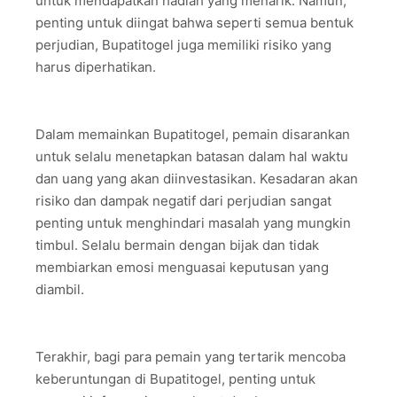
untuk mendapatkan hadiah yang menarik. Namun,
penting untuk diingat bahwa seperti semua bentuk
perjudian, Bupatitogel juga memiliki risiko yang
harus diperhatikan.
Dalam memainkan Bupatitogel, pemain disarankan
untuk selalu menetapkan batasan dalam hal waktu
dan uang yang akan diinvestasikan. Kesadaran akan
risiko dan dampak negatif dari perjudian sangat
penting untuk menghindari masalah yang mungkin
timbul. Selalu bermain dengan bijak dan tidak
membiarkan emosi menguasai keputusan yang
diambil.
Terakhir, bagi para pemain yang tertarik mencoba
keberuntungan di Bupatitogel, penting untuk