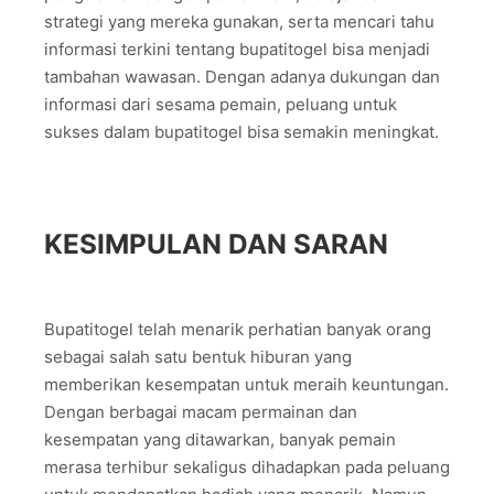
strategi yang mereka gunakan, serta mencari tahu
informasi terkini tentang bupatitogel bisa menjadi
tambahan wawasan. Dengan adanya dukungan dan
informasi dari sesama pemain, peluang untuk
sukses dalam bupatitogel bisa semakin meningkat.
KESIMPULAN DAN SARAN
Bupatitogel telah menarik perhatian banyak orang
sebagai salah satu bentuk hiburan yang
memberikan kesempatan untuk meraih keuntungan.
Dengan berbagai macam permainan dan
kesempatan yang ditawarkan, banyak pemain
merasa terhibur sekaligus dihadapkan pada peluang