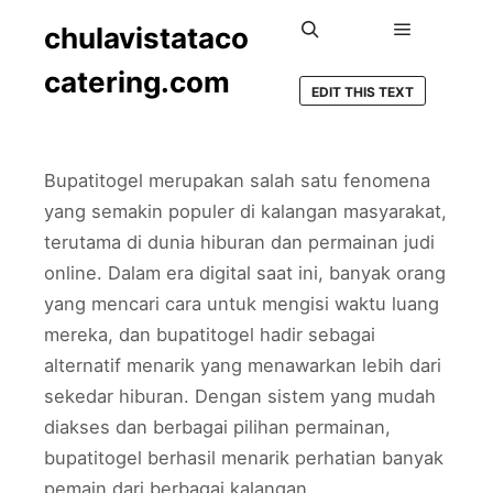
chulavistataco
Main men
Search
catering.com
EDIT THIS TEXT
Bupatitogel merupakan salah satu fenomena
yang semakin populer di kalangan masyarakat,
terutama di dunia hiburan dan permainan judi
online. Dalam era digital saat ini, banyak orang
yang mencari cara untuk mengisi waktu luang
mereka, dan bupatitogel hadir sebagai
alternatif menarik yang menawarkan lebih dari
sekedar hiburan. Dengan sistem yang mudah
diakses dan berbagai pilihan permainan,
bupatitogel berhasil menarik perhatian banyak
pemain dari berbagai kalangan.