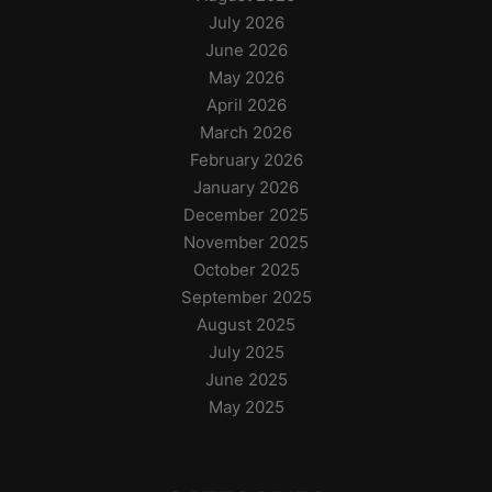
July 2026
June 2026
May 2026
April 2026
March 2026
February 2026
January 2026
December 2025
November 2025
October 2025
September 2025
August 2025
July 2025
June 2025
May 2025