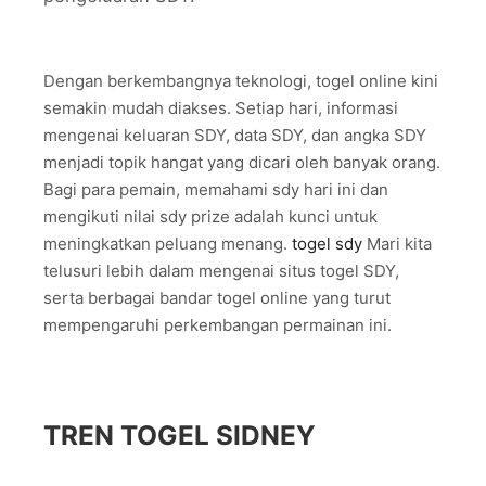
Dengan berkembangnya teknologi, togel online kini
semakin mudah diakses. Setiap hari, informasi
mengenai keluaran SDY, data SDY, dan angka SDY
menjadi topik hangat yang dicari oleh banyak orang.
Bagi para pemain, memahami sdy hari ini dan
mengikuti nilai sdy prize adalah kunci untuk
meningkatkan peluang menang.
togel sdy
Mari kita
telusuri lebih dalam mengenai situs togel SDY,
serta berbagai bandar togel online yang turut
mempengaruhi perkembangan permainan ini.
TREN TOGEL SIDNEY