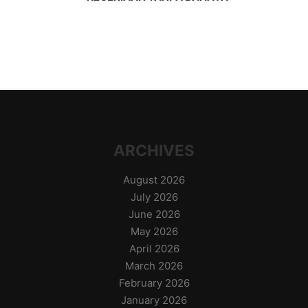
ARCHIVES
August 2026
July 2026
June 2026
May 2026
April 2026
March 2026
February 2026
January 2026