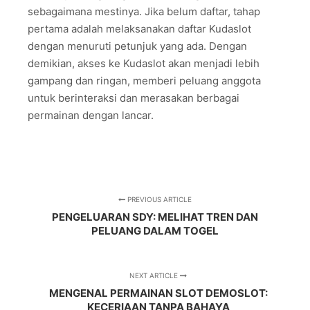
sebagaimana mestinya. Jika belum daftar, tahap
pertama adalah melaksanakan daftar Kudaslot
dengan menuruti petunjuk yang ada. Dengan
demikian, akses ke Kudaslot akan menjadi lebih
gampang dan ringan, memberi peluang anggota
untuk berinteraksi dan merasakan berbagai
permainan dengan lancar.
PREVIOUS ARTICLE
PENGELUARAN SDY: MELIHAT TREN DAN
PELUANG DALAM TOGEL
NEXT ARTICLE
MENGENAL PERMAINAN SLOT DEMOSLOT:
KECERIAAN TANPA BAHAYA