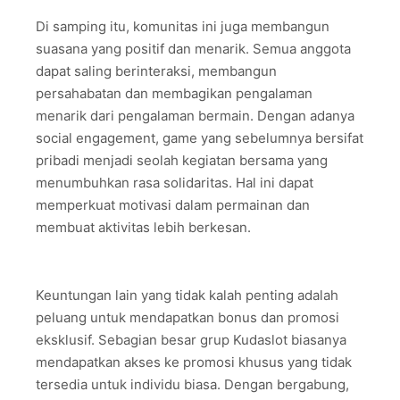
Di samping itu, komunitas ini juga membangun
suasana yang positif dan menarik. Semua anggota
dapat saling berinteraksi, membangun
persahabatan dan membagikan pengalaman
menarik dari pengalaman bermain. Dengan adanya
social engagement, game yang sebelumnya bersifat
pribadi menjadi seolah kegiatan bersama yang
menumbuhkan rasa solidaritas. Hal ini dapat
memperkuat motivasi dalam permainan dan
membuat aktivitas lebih berkesan.
Keuntungan lain yang tidak kalah penting adalah
peluang untuk mendapatkan bonus dan promosi
eksklusif. Sebagian besar grup Kudaslot biasanya
mendapatkan akses ke promosi khusus yang tidak
tersedia untuk individu biasa. Dengan bergabung,