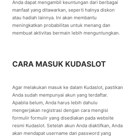
Anda dapat mengambil keuntungan dari berbagai
manfaat yang ditawarkan, seperti halnya diskon
atau hadiah lainnya. Ini akan membantu
meningkatkan probabilitas untuk menang dan
membuat aktivitas bermain lebih menguntungkan.
CARA MASUK KUDASLOT
Agar melakukan masuk ke dalam Kudaslot, pastikan
Anda sudah mempunyai akun yang terdaftar.
Apabila belum, Anda harus lebih dahulu
mengerjakan registrasi dengan cara mengisi
formulir formulir yang disediakan pada website
resmi Kudaslot. Setelah akun Anda diaktifkan, Anda
akan mendapat username dan password yang