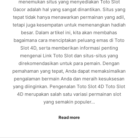
menemukan situs yang menyediakan Toto Slot
Gacor adalah hal yang sangat dinantikan. Situs yang
tepat tidak hanya menawarkan permainan yang adil,
tetapi juga kesempatan untuk memenangkan hadiah
besar. Dalam artikel ini, kita akan membahas
bagaimana cara menciptakan peluang emas di Toto
Slot 4D, serta memberikan informasi penting
mengenai Link Toto Slot dan situs-situs yang
direkomendasikan untuk para pemain. Dengan
pemahaman yang tepat, Anda dapat memaksimalkan
pengalaman bermain Anda dan meraih kesuksesan
yang diinginkan. Pengenalan Toto Slot 4D Toto Slot
4D merupakan salah satu variasi permainan slot
yang semakin populer…
Read more