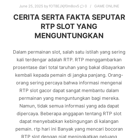
June 25, 2025
by
fOT8EJXjf0m8ov5
0
GAME ONLINE
CERITA SERTA FAKTA SEPUTAR
RTP SLOT YANG
MENGUNTUNGKAN
Dalam permainan slot, salah satu istilah yang sering
kali terdengar adalah RTP. RTP menggambarkan
prosentase dari total taruhan yang bakal dibayarkan
kembali kepada pemain di jangka panjang. Orang-
orang sering percaya bahwa informasi mengenai
RTP slot gacor dapat sangat membantu dalam
permainan yang menguntungkan bagi mereka.
Namun, tidak semua informasi yang ada dapat
dipercaya. Beberapa anggapan tentang RTP slot
dapat menyebabkan kebingungan di kalangan
pemain. rtp hari ini Banyak yang mencari bocoran
RTP slot dengan niat meningkatkan peluang