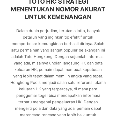
TOTO HK: STRATEGI
MENENTUKAN NOMOR AKURAT
UNTUK KEMENANGAN
Dalam dunia perjudian, terutama lotto, banyak
petaruh yang inginkan tip efektif untuk
memperbesar kemungkinan berhasil dirinya. Salah
satu permainan yang sangat populer belakangan ini
adalah Toto Hongkong. Dengan sejumlah informasi
yang ada, misalnya undian langsung HK dan data
keluaran HK, pemain dapat membuat keputusan
yang lebih tepat dalam memilih angka yang tepat.
Hongkong Pools menjadi salah satu referensi utama
keluaran HK yang terpercaya, di mana para
penggemar togel bisa mendapatkan informasi
terbaru mengenai pengeluaran HK. Dengan
mengerti pola dan data yang ada, pemain dapat
merancang rencana yang lebih baik untuk