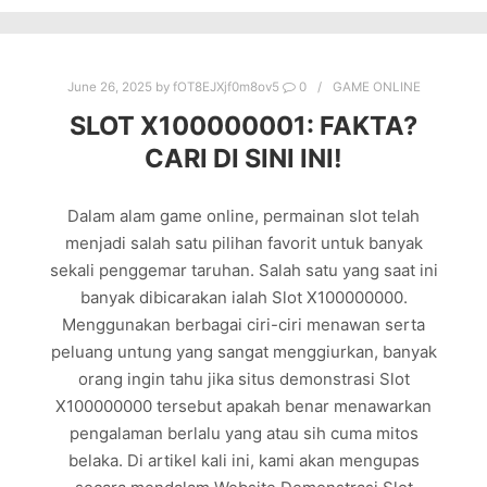
June 26, 2025
by
fOT8EJXjf0m8ov5
0
GAME ONLINE
SLOT X100000001: FAKTA?
CARI DI SINI INI!
Dalam alam game online, permainan slot telah
menjadi salah satu pilihan favorit untuk banyak
sekali penggemar taruhan. Salah satu yang saat ini
banyak dibicarakan ialah Slot X100000000.
Menggunakan berbagai ciri-ciri menawan serta
peluang untung yang sangat menggiurkan, banyak
orang ingin tahu jika situs demonstrasi Slot
X100000000 tersebut apakah benar menawarkan
pengalaman berlalu yang atau sih cuma mitos
belaka. Di artikel kali ini, kami akan mengupas