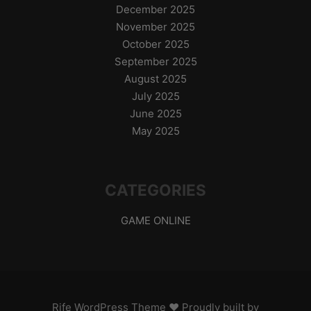
December 2025
November 2025
October 2025
September 2025
August 2025
July 2025
June 2025
May 2025
CATEGORIES
GAME ONLINE
Rife
WordPress Theme ♥ Proudly built by