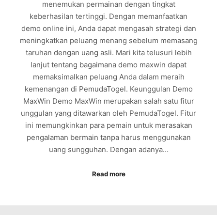
menemukan permainan dengan tingkat
keberhasilan tertinggi. Dengan memanfaatkan
demo online ini, Anda dapat mengasah strategi dan
meningkatkan peluang menang sebelum memasang
taruhan dengan uang asli. Mari kita telusuri lebih
lanjut tentang bagaimana demo maxwin dapat
memaksimalkan peluang Anda dalam meraih
kemenangan di PemudaTogel. Keunggulan Demo
MaxWin Demo MaxWin merupakan salah satu fitur
unggulan yang ditawarkan oleh PemudaTogel. Fitur
ini memungkinkan para pemain untuk merasakan
pengalaman bermain tanpa harus menggunakan
uang sungguhan. Dengan adanya…
Read more