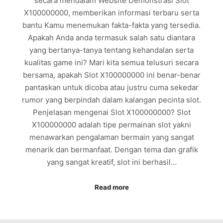
secara mendalam Website Demonstrasi Slot
X100000000, memberikan informasi terbaru serta
bantu Kamu menemukan fakta-fakta yang tersedia.
Apakah Anda anda termasuk salah satu diantara
yang bertanya-tanya tentang kehandalan serta
kualitas game ini? Mari kita semua telusuri secara
bersama, apakah Slot X100000000 ini benar-benar
pantaskan untuk dicoba atau justru cuma sekedar
rumor yang berpindah dalam kalangan pecinta slot.
Penjelasan mengenai Slot X100000000? Slot
X100000000 adalah tipe permainan slot yakni
menawarkan pengalaman bermain yang sangat
menarik dan bermanfaat. Dengan tema dan grafik
yang sangat kreatif, slot ini berhasil…
Read more