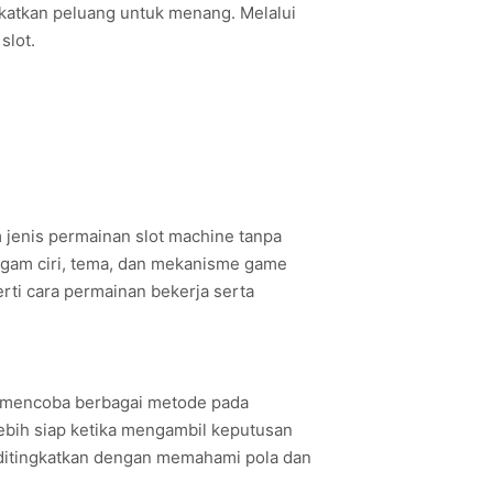
gkatkan peluang untuk menang. Melalui
slot.
jenis permainan slot machine tanpa
agam ciri, tema, dan mekanisme game
rti cara permainan bekerja serta
ui mencoba berbagai metode pada
ebih siap ketika mengambil keputusan
a ditingkatkan dengan memahami pola dan