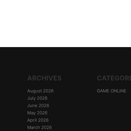
ARCHIVES
CATEGOR
August 2026
GAME ONLINE
July 2026
June 2026
May 2026
April 2026
March 2026