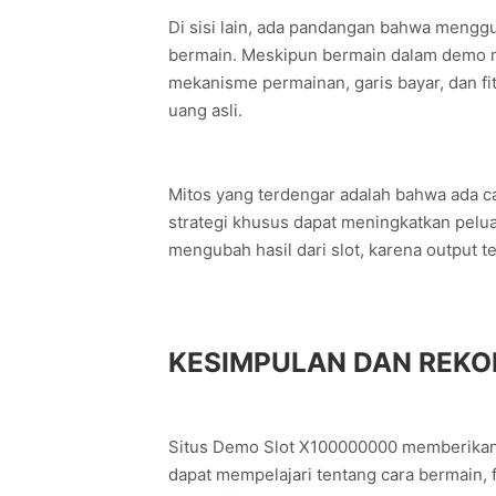
Di sisi lain, ada pandangan bahwa men
bermain. Meskipun bermain dalam demo m
mekanisme permainan, garis bayar, dan f
uang asli.
Mitos yang terdengar adalah bahwa ada 
strategi khusus dapat meningkatkan pelu
mengubah hasil dari slot, karena output
KESIMPULAN DAN REKO
Situs Demo Slot X100000000 memberikan 
dapat mempelajari tentang cara bermain, 