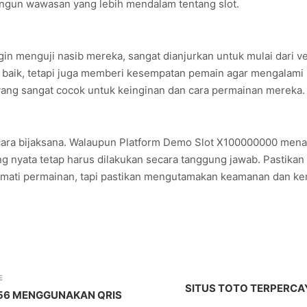
gun wawasan yang lebih mendalam tentang slot.
in menguji nasib mereka, sangat dianjurkan untuk mulai dari ver
ik, tetapi juga memberi kesempatan pemain agar mengalami be
 yang sangat cocok untuk keinginan dan cara permainan mereka.
secara bijaksana. Walaupun Platform Demo Slot X100000000 me
 nyata tetap harus dilakukan secara tanggung jawab. Pastikan
 Nikmati permainan, tapi pastikan mengutamakan keamanan dan 
E
SITUS TOTO TERPERCA
56 MENGGUNAKAN QRIS