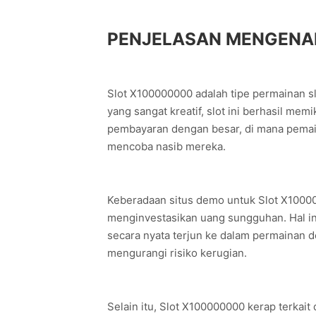
PENJELASAN MENGENAI
Slot X100000000 adalah tipe permainan s
yang sangat kreatif, slot ini berhasil me
pembayaran dengan besar, di mana pemai
mencoba nasib mereka.
Keberadaan situs demo untuk Slot X10000
menginvestasikan uang sungguhan. Hal 
secara nyata terjun ke dalam permaina
mengurangi risiko kerugian.
Selain itu, Slot X100000000 kerap terka