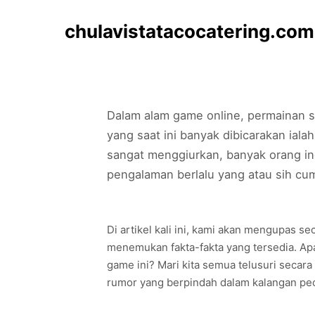
chulavistatacocatering.com
Dalam alam game online, permainan sl
yang saat ini banyak dibicarakan ia
sangat menggiurkan, banyak orang in
pengalaman berlalu yang atau sih cum
Di artikel kali ini, kami akan mengupas
menemukan fakta-fakta yang tersedia. Apa
game ini? Mari kita semua telusuri secar
rumor yang berpindah dalam kalangan peci