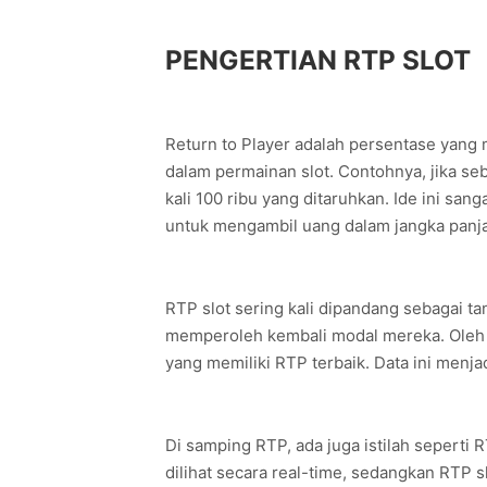
PENGERTIAN RTP SLOT
Return to Player adalah persentase yang
dalam permainan slot. Contohnya, jika seb
kali 100 ribu yang ditaruhkan. Ide ini s
untuk mengambil uang dalam jangka panj
RTP slot sering kali dipandang sebagai 
memperoleh kembali modal mereka. Oleh 
yang memiliki RTP terbaik. Data ini menj
Di samping RTP, ada juga istilah seperti 
dilihat secara real-time, sedangkan RTP 