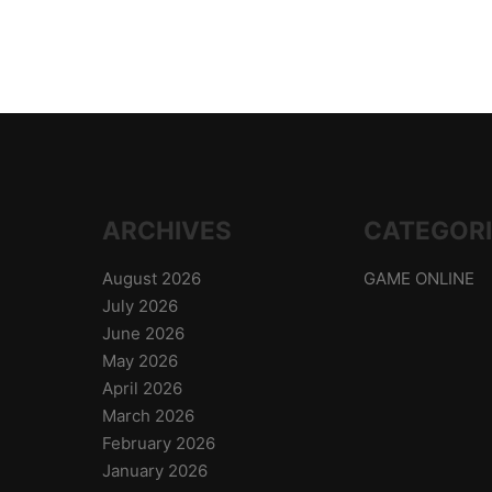
ARCHIVES
CATEGOR
August 2026
GAME ONLINE
July 2026
June 2026
May 2026
April 2026
March 2026
February 2026
January 2026