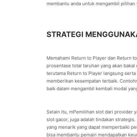
membantu anda untuk mengambil pilihan 
STRATEGI MENGGUNAKA
Memahami Return to Player dan Return to
prosentase total taruhan yang akan bakal
terutama Return to Player langsung sert
memberikan kesempatan terbaik. Contohny
baik dalam mengambil kembali modal yang
Selain itu, mPemilihan slot dari provider
slot gacor, juga adalah tindakan strategi
yang menarik yang dapat memperbaiki peng
bisa membantu pemain mendapatkan keunt