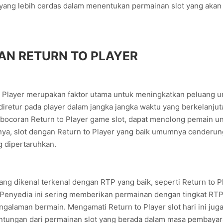
yang lebih cerdas dalam menentukan permainan slot yang akan
N RETURN TO PLAYER
 Player merupakan faktor utama untuk meningkatkan peluang u
 diretur pada player dalam jangka jangka waktu yang berkelanju
a bocoran Return to Player game slot, dapat menolong pemain 
a, slot dengan Return to Player yang baik umumnya cenderung d
 dipertaruhkan.
 yang dikenal terkenal dengan RTP yang baik, seperti Return to 
s. Penyedia ini sering memberikan permainan dengan tingkat RTP
alaman bermain. Mengamati Return to Player slot hari ini juga 
ungan dari permainan slot yang berada dalam masa pembayara