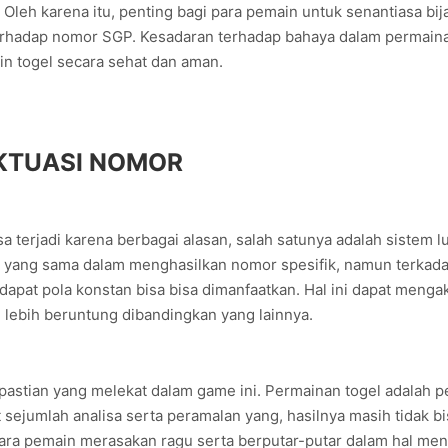
Oleh karena itu, penting bagi para pemain untuk senantiasa bij
erhadap nomor SGP. Kesadaran terhadap bahaya dalam permaina
 togel secara sehat dan aman.
KTUASI NOMOR
a terjadi karena berbagai alasan, salah satunya adalah sistem lu
 yang sama dalam menghasilkan nomor spesifik, namun terkada
at pola konstan bisa bisa dimanfaatkan. Hal ini dapat menga
lebih beruntung dibandingkan yang lainnya.
astian yang melekat dalam game ini. Permainan togel adalah p
ejumlah analisa serta peramalan yang, hasilnya masih tidak bis
ara pemain merasakan ragu serta berputar-putar dalam hal me