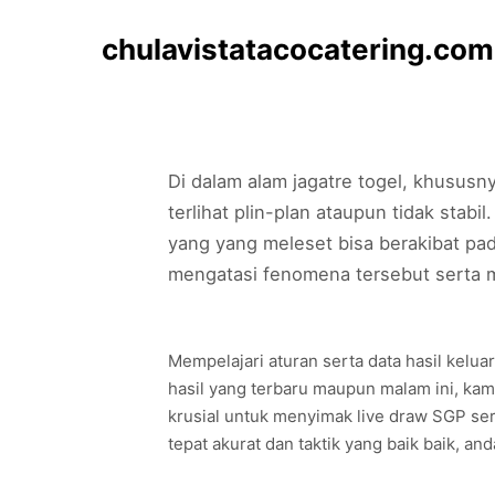
chulavistatacocatering.com
Di dalam alam jagatre togel, khususn
terlihat plin-plan ataupun tidak stabil
yang yang meleset bisa berakibat pad
mengatasi fenomena tersebut serta m
Mempelajari aturan serta data hasil kelu
hasil yang terbaru maupun malam ini, kami
krusial untuk menyimak live draw SGP sert
tepat akurat dan taktik yang baik baik, 