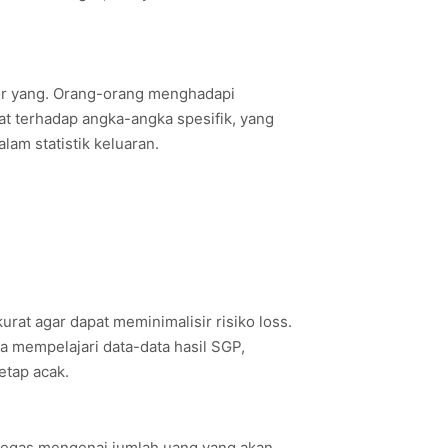
or yang. Orang-orang menghadapi
at terhadap angka-angka spesifik, yang
am statistik keluaran.
rat agar dapat meminimalisir risiko loss.
a mempelajari data-data hasil SGP,
etap acak.
tegas mengenai jumlah uang yang akan