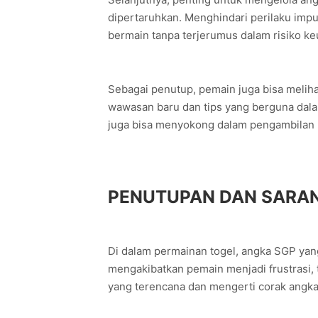
dipertaruhkan. Menghindari perilaku imp
bermain tanpa terjerumus dalam risiko ke
Sebagai penutup, pemain juga bisa melih
wawasan baru dan tips yang berguna dalam
juga bisa menyokong dalam pengambilan k
PENUTUPAN DAN SARA
Di dalam permainan togel, angka SGP yang 
mengakibatkan pemain menjadi frustrasi, t
yang terencana dan mengerti corak angka