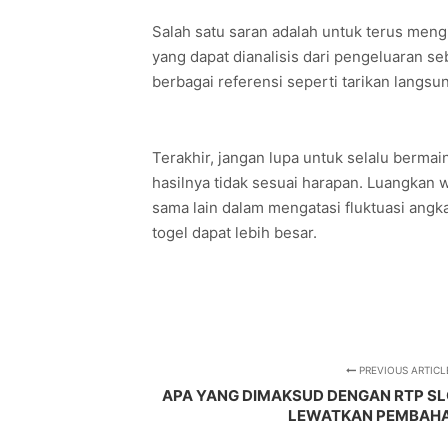
Salah satu saran adalah untuk terus meng
yang dapat dianalisis dari pengeluaran s
berbagai referensi seperti tarikan langs
Terakhir, jangan lupa untuk selalu berma
hasilnya tidak sesuai harapan. Luangkan
sama lain dalam mengatasi fluktuasi ang
togel dapat lebih besar.
PREVIOUS ARTICL
APA YANG DIMAKSUD DENGAN RTP S
LEWATKAN PEMBAHAS