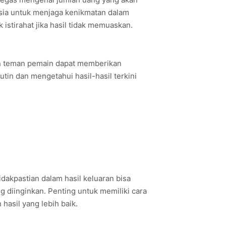
asia untuk menjaga kenikmatan dalam
istirahat jika hasil tidak memuaskan.
gan teman pemain dapat memberikan
tin dan mengetahui hasil-hasil terkini
idakpastian dalam hasil keluaran bisa
g diinginkan. Penting untuk memiliki cara
asil yang lebih baik.