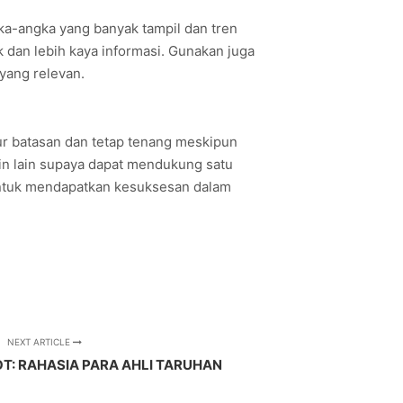
ka-angka yang banyak tampil dan tren
 dan lebih kaya informasi. Gunakan juga
yang relevan.
tur batasan dan tetap tenang meskipun
in lain supaya dapat mendukung satu
 untuk mendapatkan kesuksesan dalam
NEXT ARTICLE
OT: RAHASIA PARA AHLI TARUHAN