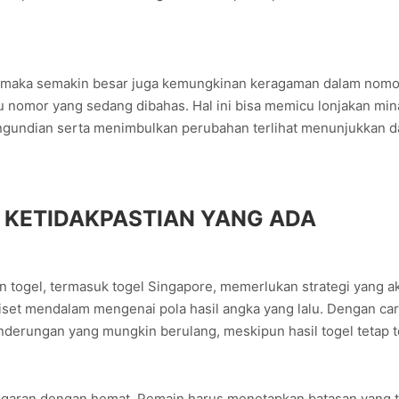
, maka semakin besar juga kemungkinan keragaman dalam nom
tau nomor yang sedang dibahas. Hal ini bisa memicu lonjakan min
gundian serta menimbulkan perubahan terlihat menunjukkan dal
 KETIDAKPASTIAN YANG ADA
 togel, termasuk togel Singapore, memerlukan strategi yang aku
set mendalam mengenai pola hasil angka yang lalu. Dengan car
erungan yang mungkin berulang, meskipun hasil togel tetap t
nggaran dengan hemat. Pemain harus menetapkan batasan yang 