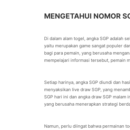
MENGETAHUI NOMOR S
Di dalam alam togel, angka SGP adalah s
yaitu merupakan game sangat populer dan
bagi para pemain, yang berusaha mengan
mempelajari informasi tersebut, pemai
Setiap harinya, angka SGP diundi dan has
menyaksikan live draw SGP, yang menamb
SGP hari ini dan angka draw SGP malam 
yang berusaha menerapkan strategi berda
Namun, perlu diingat bahwa permainan tog