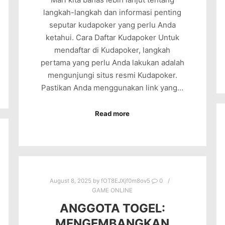
langkah-langkah dan informasi penting
seputar kudapoker yang perlu Anda
ketahui. Cara Daftar Kudapoker Untuk
mendaftar di Kudapoker, langkah
pertama yang perlu Anda lakukan adalah
mengunjungi situs resmi Kudapoker.
Pastikan Anda menggunakan link yang…
Read more
August 8, 2025
by
fOT8EJXjf0m8ov5
0
GAME ONLINE
ANGGOTA TOGEL:
MENGEMBANGKAN