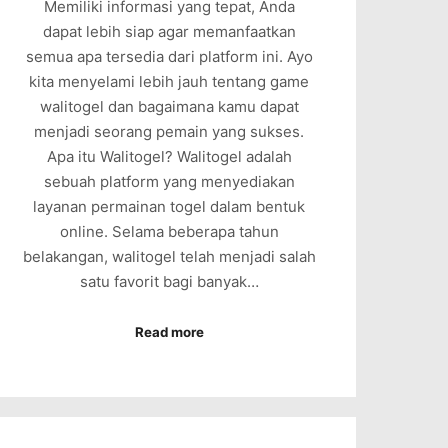
Memiliki informasi yang tepat, Anda
dapat lebih siap agar memanfaatkan
semua apa tersedia dari platform ini. Ayo
kita menyelami lebih jauh tentang game
walitogel dan bagaimana kamu dapat
menjadi seorang pemain yang sukses.
Apa itu Walitogel? Walitogel adalah
sebuah platform yang menyediakan
layanan permainan togel dalam bentuk
online. Selama beberapa tahun
belakangan, walitogel telah menjadi salah
satu favorit bagi banyak…
Read more