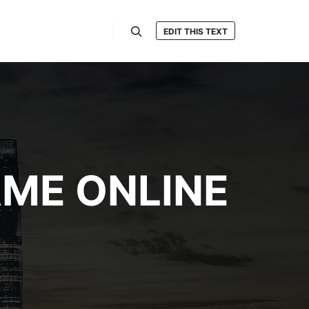
EDIT THIS TEXT
Search
ME ONLINE