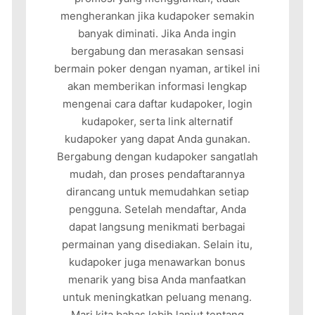
mengherankan jika kudapoker semakin
banyak diminati. Jika Anda ingin
bergabung dan merasakan sensasi
bermain poker dengan nyaman, artikel ini
akan memberikan informasi lengkap
mengenai cara daftar kudapoker, login
kudapoker, serta link alternatif
kudapoker yang dapat Anda gunakan.
Bergabung dengan kudapoker sangatlah
mudah, dan proses pendaftarannya
dirancang untuk memudahkan setiap
pengguna. Setelah mendaftar, Anda
dapat langsung menikmati berbagai
permainan yang disediakan. Selain itu,
kudapoker juga menawarkan bonus
menarik yang bisa Anda manfaatkan
untuk meningkatkan peluang menang.
Mari kita bahas lebih lanjut tentang