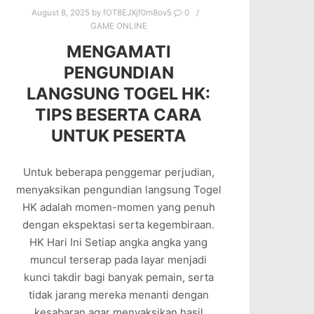
August 8, 2025
by
fOT8EJXjf0m8ov5
0
GAME ONLINE
MENGAMATI
PENGUNDIAN
LANGSUNG TOGEL HK:
TIPS BESERTA CARA
UNTUK PESERTA
Untuk beberapa penggemar perjudian,
menyaksikan pengundian langsung Togel
HK adalah momen-momen yang penuh
dengan ekspektasi serta kegembiraan.
HK Hari Ini Setiap angka angka yang
muncul terserap pada layar menjadi
kunci takdir bagi banyak pemain, serta
tidak jarang mereka menanti dengan
kesabaran agar menyaksikan hasil