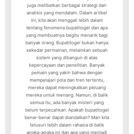
juga melibatkan berbagai strategi dan
analisis yang mendalam. Dalam artikel
ini, kita akan menggali lebih dalam
tentang fenomena bupatitogel dan apa
yang membuatnya begitu menarik bagi
banyak orang. Bupatitogel bukan hanya
sekedar permainan, melainkan sebuah
sistem yang dibangun di atas
kepercayaan dan penelitian. Banyak
pemain yang yakin bahwa dengan
mempelajari pola dan tren tertentu,
mereka dapat meningkatkan peluang
mereka untuk menang. Namun, di balik
semua itu, ada banyak misteri yang
belum terpecahkan. Apakah bupatitogel
benar-benar dapat diandalkan? Mari kita
telusuri lebih dalam rahasia di balik
angka-angka ini dan apa yang menjadi