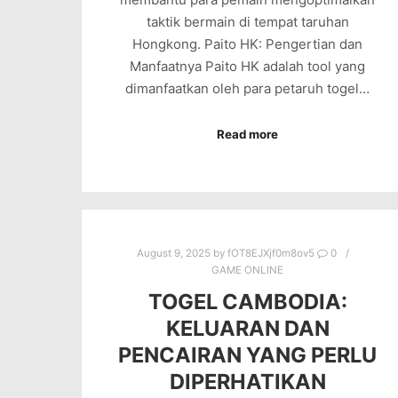
taktik bermain di tempat taruhan
Hongkong. Paito HK: Pengertian dan
Manfaatnya Paito HK adalah tool yang
dimanfaatkan oleh para petaruh togel…
Read more
August 9, 2025
by
fOT8EJXjf0m8ov5
0
GAME ONLINE
TOGEL CAMBODIA:
KELUARAN DAN
PENCAIRAN YANG PERLU
DIPERHATIKAN