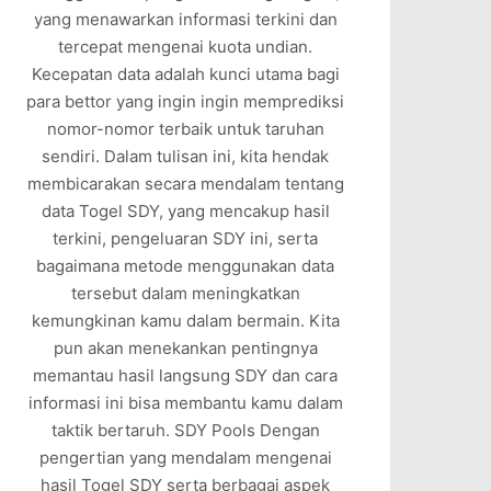
yang menawarkan informasi terkini dan
tercepat mengenai kuota undian.
Kecepatan data adalah kunci utama bagi
para bettor yang ingin ingin memprediksi
nomor-nomor terbaik untuk taruhan
sendiri. Dalam tulisan ini, kita hendak
membicarakan secara mendalam tentang
data Togel SDY, yang mencakup hasil
terkini, pengeluaran SDY ini, serta
bagaimana metode menggunakan data
tersebut dalam meningkatkan
kemungkinan kamu dalam bermain. Kita
pun akan menekankan pentingnya
memantau hasil langsung SDY dan cara
informasi ini bisa membantu kamu dalam
taktik bertaruh. SDY Pools Dengan
pengertian yang mendalam mengenai
hasil Togel SDY serta berbagai aspek