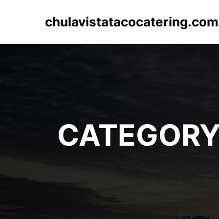
chulavistatacocatering.com
CATEGORY