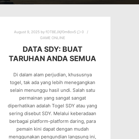
August 9, 2025
by
fOT8EJXjf0m8ov5
0
GAME ONLINE
DATA SDY: BUAT
TARUHAN ANDA SEMUA
Di dalam alam perjudian, khususnya
togel, tak ada yang lebih menegangkan
selain menunggu hasil undi. Salah satu
permainan yang sangat sangat
diperhatikan adalah Togel SDY atau yang
sering disebut SDY. Melalui keberadaan
berbagai platform-platform daring, para
pemain kini dapat dengan mudah
menggunakan pengundian langsung ini,