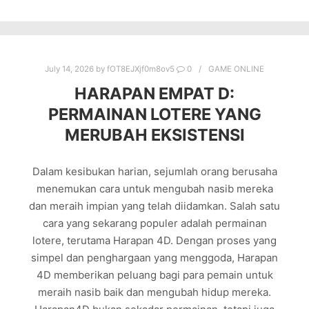
July 14, 2026
by
fOT8EJXjf0m8ov5
0
GAME ONLINE
HARAPAN EMPAT D:
PERMAINAN LOTERE YANG
MERUBAH EKSISTENSI
Dalam kesibukan harian, sejumlah orang berusaha
menemukan cara untuk mengubah nasib mereka
dan meraih impian yang telah diidamkan. Salah satu
cara yang sekarang populer adalah permainan
lotere, terutama Harapan 4D. Dengan proses yang
simpel dan penghargaan yang menggoda, Harapan
4D memberikan peluang bagi para pemain untuk
meraih nasib baik dan mengubah hidup mereka.