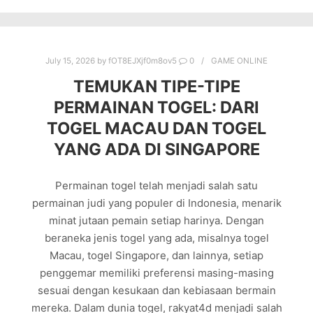
July 15, 2026
by
fOT8EJXjf0m8ov5
0
GAME ONLINE
TEMUKAN TIPE-TIPE
PERMAINAN TOGEL: DARI
TOGEL MACAU DAN TOGEL
YANG ADA DI SINGAPORE
Permainan togel telah menjadi salah satu
permainan judi yang populer di Indonesia, menarik
minat jutaan pemain setiap harinya. Dengan
beraneka jenis togel yang ada, misalnya togel
Macau, togel Singapore, dan lainnya, setiap
penggemar memiliki preferensi masing-masing
sesuai dengan kesukaan dan kebiasaan bermain
mereka. Dalam dunia togel, rakyat4d menjadi salah