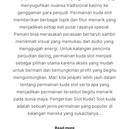
menyuguhkan nuansa tradisional kasino ke
genggaman para penjudi. Permainan kuda slot
memberikan berbagai topik dan fitur menarik yang
menjadikan setiap kali putar rasanya spesial.
Pemain bisa merasakan perasaan bertaruh sambil
menikmati visual yang memukau dan audio yang
menggugah energi. Untuk kalangan pencinta
perjudian daring, permainan kuda slot menjadi
sebagai pilihan utama karena akses yang mudah
untuk bermain dan kemungkinan profit yang begitu
menguntungkan. Mari kita jelajahi lebih jauh dalam
tentang permainan kuda slot serta apa yang
menjadikan permainan tersebut begitu menarik
pada dunia maya. Pengertian Slot Kuda? Slot kuda
adalah sebuah jenis permainan yang populer di
kalangan mereka yang sukacitanya…
Read more