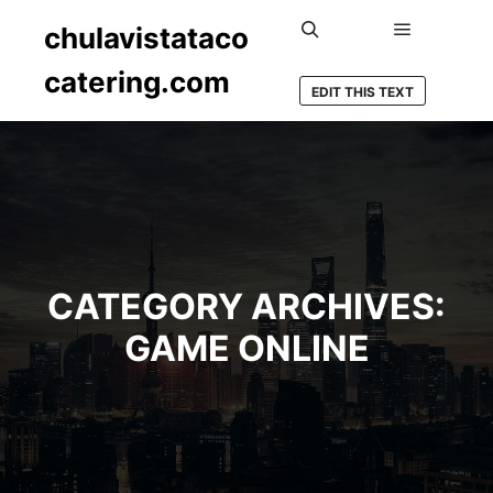
chulavistataco
Main men
Search
catering.com
EDIT THIS TEXT
CATEGORY ARCHIVES:
GAME ONLINE