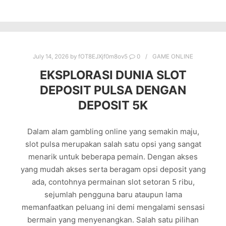
July 14, 2026
by
fOT8EJXjf0m8ov5
0
GAME ONLINE
EKSPLORASI DUNIA SLOT
DEPOSIT PULSA DENGAN
DEPOSIT 5K
Dalam alam gambling online yang semakin maju,
slot pulsa merupakan salah satu opsi yang sangat
menarik untuk beberapa pemain. Dengan akses
yang mudah akses serta beragam opsi deposit yang
ada, contohnya permainan slot setoran 5 ribu,
sejumlah pengguna baru ataupun lama
memanfaatkan peluang ini demi mengalami sensasi
bermain yang menyenangkan. Salah satu pilihan