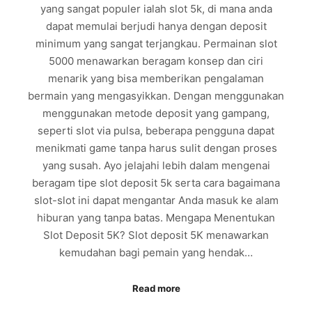
yang sangat populer ialah slot 5k, di mana anda
dapat memulai berjudi hanya dengan deposit
minimum yang sangat terjangkau. Permainan slot
5000 menawarkan beragam konsep dan ciri
menarik yang bisa memberikan pengalaman
bermain yang mengasyikkan. Dengan menggunakan
menggunakan metode deposit yang gampang,
seperti slot via pulsa, beberapa pengguna dapat
menikmati game tanpa harus sulit dengan proses
yang susah. Ayo jelajahi lebih dalam mengenai
beragam tipe slot deposit 5k serta cara bagaimana
slot-slot ini dapat mengantar Anda masuk ke alam
hiburan yang tanpa batas. Mengapa Menentukan
Slot Deposit 5K? Slot deposit 5K menawarkan
kemudahan bagi pemain yang hendak…
Read more