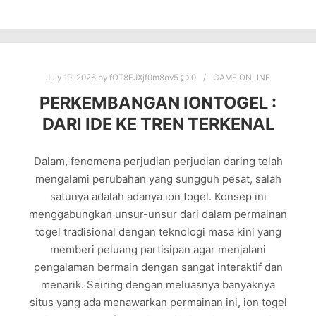
July 19, 2026
by
fOT8EJXjf0m8ov5
0
GAME ONLINE
PERKEMBANGAN IONTOGEL :
DARI IDE KE TREN TERKENAL
Dalam, fenomena perjudian perjudian daring telah
mengalami perubahan yang sungguh pesat, salah
satunya adalah adanya ion togel. Konsep ini
menggabungkan unsur-unsur dari dalam permainan
togel tradisional dengan teknologi masa kini yang
memberi peluang partisipan agar menjalani
pengalaman bermain dengan sangat interaktif dan
menarik. Seiring dengan meluasnya banyaknya
situs yang ada menawarkan permainan ini, ion togel