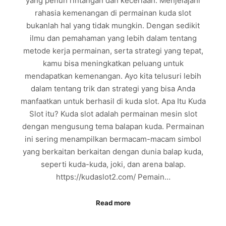
yang penuh rintangan dan keceriaan. Menjelajahi
rahasia kemenangan di permainan kuda slot
bukanlah hal yang tidak mungkin. Dengan sedikit
ilmu dan pemahaman yang lebih dalam tentang
metode kerja permainan, serta strategi yang tepat,
kamu bisa meningkatkan peluang untuk
mendapatkan kemenangan. Ayo kita telusuri lebih
dalam tentang trik dan strategi yang bisa Anda
manfaatkan untuk berhasil di kuda slot. Apa Itu Kuda
Slot itu? Kuda slot adalah permainan mesin slot
dengan mengusung tema balapan kuda. Permainan
ini sering menampilkan bermacam-macam simbol
yang berkaitan berkaitan dengan dunia balap kuda,
seperti kuda-kuda, joki, dan arena balap.
https://kudaslot2.com/ Pemain…
Read more