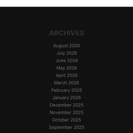
ARCHIVES
August 2026
July 2026
June 2026
May 2026
April 2026
March 2026
February 2026
January 2026
December 2025
November 2025
October 2025
September 2025