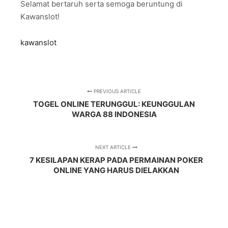
Selamat bertaruh serta semoga beruntung di
Kawanslot!
kawanslot
PREVIOUS ARTICLE
TOGEL ONLINE TERUNGGUL: KEUNGGULAN
WARGA 88 INDONESIA
NEXT ARTICLE
7 KESILAPAN KERAP PADA PERMAINAN POKER
ONLINE YANG HARUS DIELAKKAN