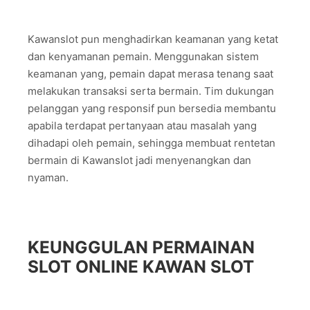
Kawanslot pun menghadirkan keamanan yang ketat
dan kenyamanan pemain. Menggunakan sistem
keamanan yang, pemain dapat merasa tenang saat
melakukan transaksi serta bermain. Tim dukungan
pelanggan yang responsif pun bersedia membantu
apabila terdapat pertanyaan atau masalah yang
dihadapi oleh pemain, sehingga membuat rentetan
bermain di Kawanslot jadi menyenangkan dan
nyaman.
KEUNGGULAN PERMAINAN
SLOT ONLINE KAWAN SLOT