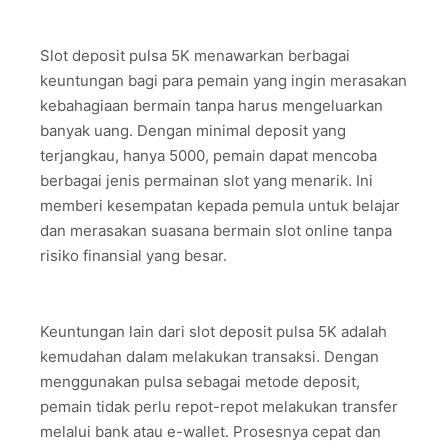
Slot deposit pulsa 5K menawarkan berbagai
keuntungan bagi para pemain yang ingin merasakan
kebahagiaan bermain tanpa harus mengeluarkan
banyak uang. Dengan minimal deposit yang
terjangkau, hanya 5000, pemain dapat mencoba
berbagai jenis permainan slot yang menarik. Ini
memberi kesempatan kepada pemula untuk belajar
dan merasakan suasana bermain slot online tanpa
risiko finansial yang besar.
Keuntungan lain dari slot deposit pulsa 5K adalah
kemudahan dalam melakukan transaksi. Dengan
menggunakan pulsa sebagai metode deposit,
pemain tidak perlu repot-repot melakukan transfer
melalui bank atau e-wallet. Prosesnya cepat dan