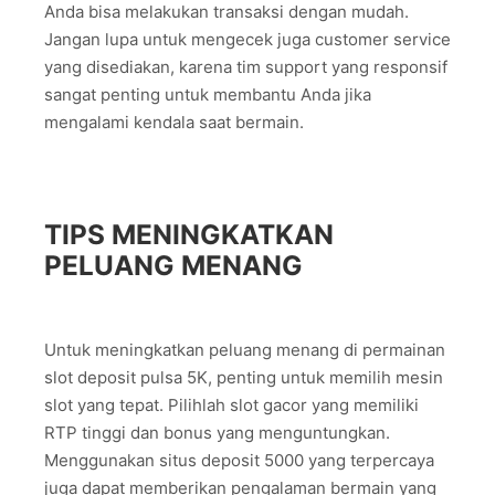
Anda bisa melakukan transaksi dengan mudah.
Jangan lupa untuk mengecek juga customer service
yang disediakan, karena tim support yang responsif
sangat penting untuk membantu Anda jika
mengalami kendala saat bermain.
TIPS MENINGKATKAN
PELUANG MENANG
Untuk meningkatkan peluang menang di permainan
slot deposit pulsa 5K, penting untuk memilih mesin
slot yang tepat. Pilihlah slot gacor yang memiliki
RTP tinggi dan bonus yang menguntungkan.
Menggunakan situs deposit 5000 yang terpercaya
juga dapat memberikan pengalaman bermain yang