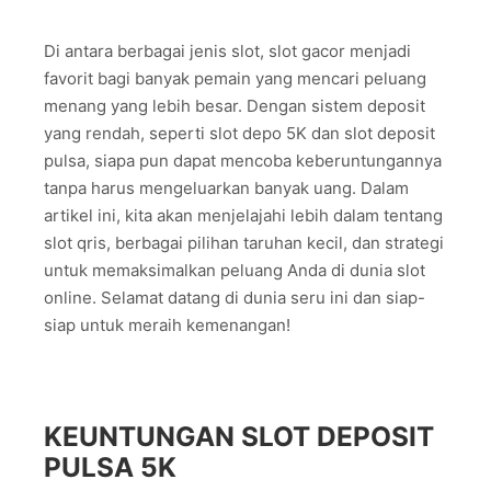
Di antara berbagai jenis slot, slot gacor menjadi
favorit bagi banyak pemain yang mencari peluang
menang yang lebih besar. Dengan sistem deposit
yang rendah, seperti slot depo 5K dan slot deposit
pulsa, siapa pun dapat mencoba keberuntungannya
tanpa harus mengeluarkan banyak uang. Dalam
artikel ini, kita akan menjelajahi lebih dalam tentang
slot qris, berbagai pilihan taruhan kecil, dan strategi
untuk memaksimalkan peluang Anda di dunia slot
online. Selamat datang di dunia seru ini dan siap-
siap untuk meraih kemenangan!
KEUNTUNGAN SLOT DEPOSIT
PULSA 5K