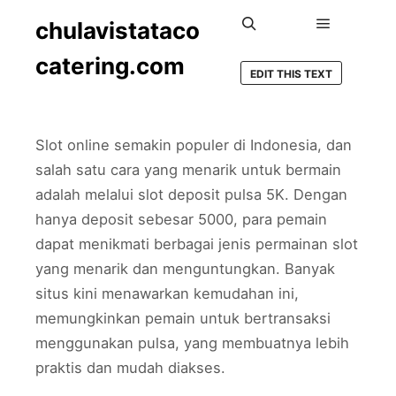
chulavistataco
Main men
Search
catering.com
EDIT THIS TEXT
Slot online semakin populer di Indonesia, dan
salah satu cara yang menarik untuk bermain
adalah melalui slot deposit pulsa 5K. Dengan
hanya deposit sebesar 5000, para pemain
dapat menikmati berbagai jenis permainan slot
yang menarik dan menguntungkan. Banyak
situs kini menawarkan kemudahan ini,
memungkinkan pemain untuk bertransaksi
menggunakan pulsa, yang membuatnya lebih
praktis dan mudah diakses.