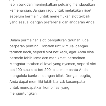
lebih baik dan meningkatkan peluang mendapatkan
kemenangan. Jangan ragu untuk melakukan riset
sebelum bermain untuk menemukan slot terbaik
yang sesuai dengan preferensi dan anggaran Anda.
Dalam permainan slot, pengaturan taruhan juga
berperan penting. Cobalah untuk mulai dengan
taruhan kecil, seperti slot bet kecil, agar Anda bisa
bermain lebih lama dan menikmati permainan.
Mengatur taruhan di level yang nyaman, seperti slot
bet 100 atau slot bet 200, bisa membantu Anda
mengelola bankroll dengan bijak. Dengan begitu,
Anda dapat memiliki lebih banyak kesempatan
untuk mendapatkan kombinasi yang
menguntungkan.