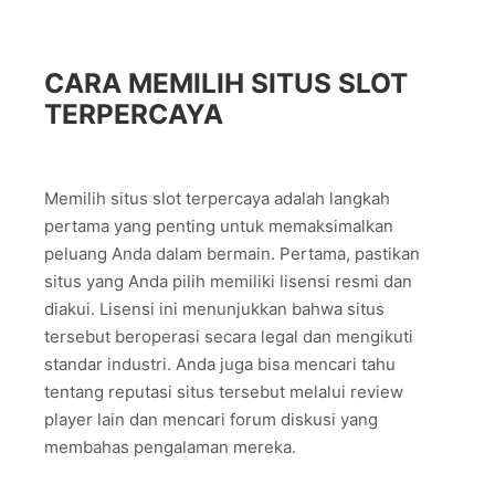
CARA MEMILIH SITUS SLOT
TERPERCAYA
Memilih situs slot terpercaya adalah langkah
pertama yang penting untuk memaksimalkan
peluang Anda dalam bermain. Pertama, pastikan
situs yang Anda pilih memiliki lisensi resmi dan
diakui. Lisensi ini menunjukkan bahwa situs
tersebut beroperasi secara legal dan mengikuti
standar industri. Anda juga bisa mencari tahu
tentang reputasi situs tersebut melalui review
player lain dan mencari forum diskusi yang
membahas pengalaman mereka.