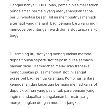
Dengan hanya 5000 rupiah, pemain bisa merasakan
pengalaman bermain yang menyenangkan tanpa
perlu investasi besar. Hal ini membuatnya menjadi
alternatif yang menarik bagi pemain baru yang ingin
mencoba peruntungannya di dunia slot tanpa risiko
tinggi.
Di samping itu, slot yang menggunakan metode
deposit pulsa seperti slot deposit pulsa semakin
banyak dicari. Kemudahan melakukan transaksi
menggunakan pulsa membuat slot ini sangat
aksesibel bagi semua kalangan. Kombinasi antara
kemudahan dan keseruan bermain menjadikan slot
depo 5k pilihan yang pas untuk para pemain yang
ingin mendapatkan pengalaman bermain yang
menyenangkan dengan modal terjangkau.