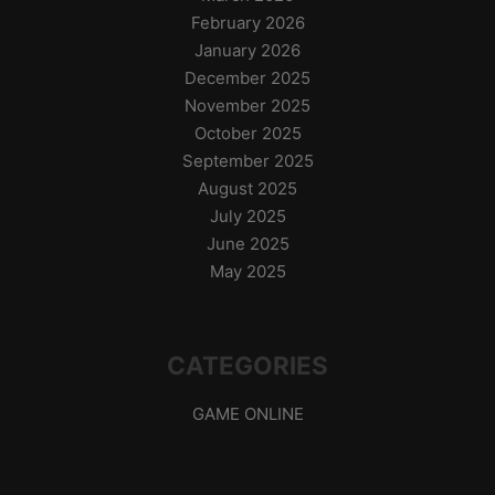
February 2026
January 2026
December 2025
November 2025
October 2025
September 2025
August 2025
July 2025
June 2025
May 2025
CATEGORIES
GAME ONLINE