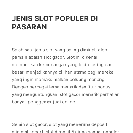
JENIS SLOT POPULER DI
PASARAN
Salah satu jenis slot yang paling diminati oleh
pemain adalah slot gacor. Slot ini dikenal
memberikan kemenangan yang lebih sering dan
besar, menjadikannya pilihan utama bagi mereka
yang ingin memaksimalkan peluang menang.
Dengan berbagai tema menarik dan fitur bonus
yang menguntungkan, slot gacor menarik perhatian
banyak penggemar judi online.
Selain slot gacor, slot yang menerima deposit
minimal seperti slot deposit 5k juga sangat populer.