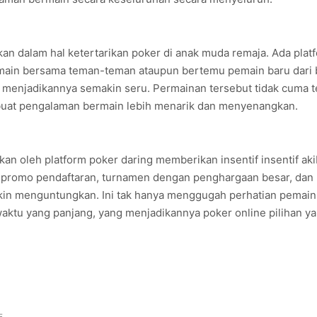
kan dalam hal ketertarikan poker di anak muda remaja. Ada plat
ain bersama teman-teman ataupun bertemu pemain baru dari b
menjadikannya semakin seru. Permainan tersebut tidak cuma ten
buat pengalaman bermain lebih menarik dan menyenangkan.
akan oleh platform poker daring memberikan insentif insentif 
promo pendaftaran, turnamen dengan penghargaan besar, dan 
n menguntungkan. Ini tak hanya menggugah perhatian pemain 
aktu yang panjang, yang menjadikannya poker online pilihan ya
E