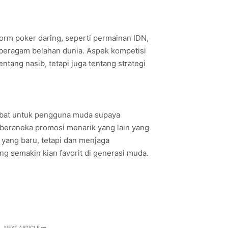
form poker daring, seperti permainan IDN,
eragam belahan dunia. Aspek kompetisi
tang nasib, tetapi juga tentang strategi
akibat untuk pengguna muda supaya
beraneka promosi menarik yang lain yang
yang baru, tetapi dan menjaga
ng semakin kian favorit di generasi muda.
NEXT ARTICLE