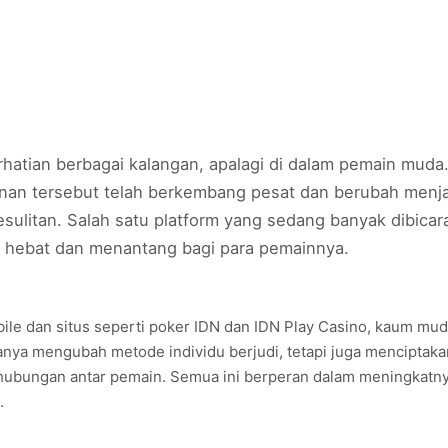
rhatian berbagai kalangan, apalagi di dalam pemain mud
ainan tersebut telah berkembang pesat dan berubah menjad
esulitan. Salah satu platform yang sedang banyak dibica
 hebat dan menantang bagi para pemainnya.
le dan situs seperti poker IDN dan IDN Play Casino, kaum mu
hanya mengubah metode individu berjudi, tetapi juga menciptak
hubungan antar pemain. Semua ini berperan dalam meningkatny
.