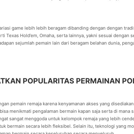
ariasi game lebih lebih beragam dibanding dengan dengan tradi
erti Texas Hold’em, Omaha, serta lainnya, yakni sesuai denga
dapan sejumlah pemain lain dari beragam belahan dunia, peng
TKAN POPULARITAS PERMAINAN PO
angan pemain remaja karena kenyamanan akses yang disediakan
 bisa menikmati pengalaman bermain kapan saja serta di mana s
sangat sangat menggoda untuk kelompok remaja yang lebih cende
 bermain secara lebih fleksibel. Selain itu, teknologi yang 
alaman bermain secara keseluruhan secara menyeluruh.