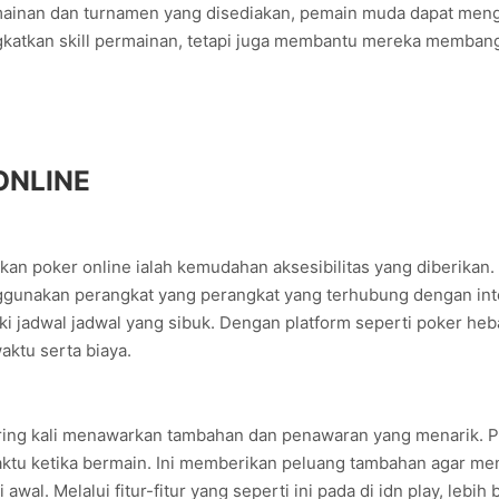
inan dan turnamen yang disediakan, pemain muda dapat menguji
gkatkan skill permainan, tetapi juga membantu mereka membang
ONLINE
kan poker online ialah kemudahan aksesibilitas yang diberika
ggunakan perangkat yang perangkat yang terhubung dengan int
i jadwal jadwal yang sibuk. Dengan platform seperti poker heba
aktu serta biaya.
 sering kali menawarkan tambahan dan penawaran yang menarik. 
aktu ketika bermain. Ini memberikan peluang tambahan agar m
wal. Melalui fitur-fitur yang seperti ini pada di idn play, lebi