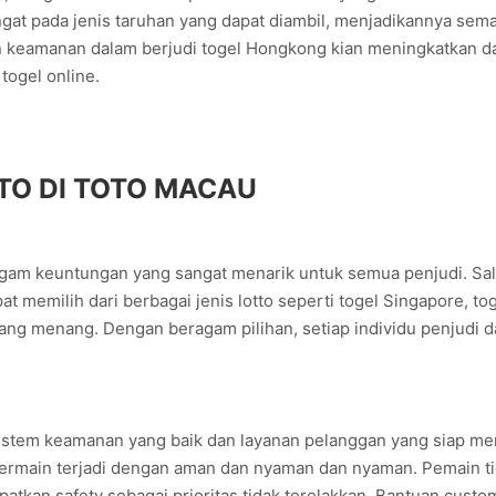
at pada jenis taruhan yang dapat diambil, menjadikannya sema
an keamanan dalam berjudi togel Hongkong kian meningkatkan da
togel online.
TO DI TOTO MACAU
am keuntungan yang sangat menarik untuk semua penjudi. Sala
t memilih dari berbagai jenis lotto seperti togel Singapore, t
ang menang. Dengan beragam pilihan, setiap individu penjudi
i sistem keamanan yang baik dan layanan pelanggan yang siap m
ermain terjadi dengan aman dan nyaman dan nyaman. Pemain tid
tkan safety sebagai prioritas tidak terelakkan. Bantuan custo