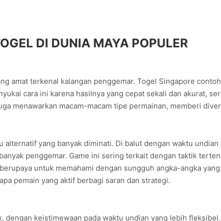
OGEL DI DUNIA MAYA POPULER
 yang amat terkenal kalangan penggemar. Togel Singapore contoh
yukai cara ini karena hasilnya yang cepat sekali dan akurat, 
e juga menawarkan macam-macam tipe permainan, memberi diversi
u alternatif yang banyak diminati. Di balut dengan waktu undia
banyak penggemar. Game ini sering terkait dengan taktik tert
berupaya untuk memahami dengan sungguh angka-angka yang k
a pemain yang aktif berbagi saran dan strategi.
 dengan keistimewaan pada waktu undian yang lebih fleksibel. 