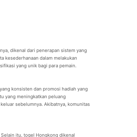
nya, dikenal dari penerapan sistem yang
serta kesederhanaan dalam melakukan
fikasi yang unik bagi para pemain.
n yang konsisten dan promosi hadiah yang
entu yang meningkatkan peluang
eluar sebelumnya. Akibatnya, komunitas
Selain itu, togel Hongkong dikenal