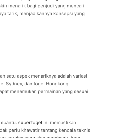
kin menarik bagi penjudi yang mencari
ya tarik, menjadikannya konsepsi yang
h satu aspek menariknya adalah variasi
ogel Sydney, dan togel Hongkong,
 dapat menemukan permainan yang sesuai
embantu.
supertogel
Ini memastikan
ak perlu khawatir tentang kendala teknis
mer service yang siap membantu juga