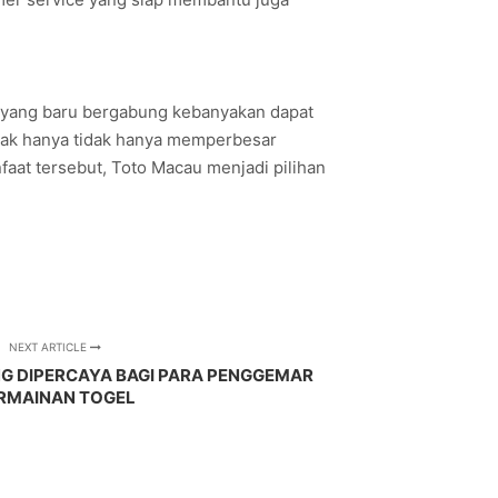
n yang baru bergabung kebanyakan dapat
idak hanya tidak hanya memperbesar
faat tersebut, Toto Macau menjadi pilihan
NEXT ARTICLE
G DIPERCAYA BAGI PARA PENGGEMAR
RMAINAN TOGEL