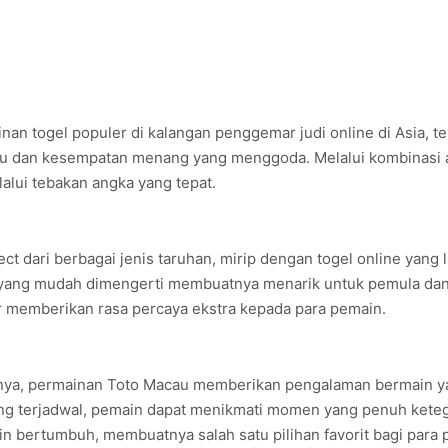
nan togel populer di kalangan penggemar judi online di Asia, t
 dan kesempatan menang yang menggoda. Melalui kombinasi an
alui tebakan angka yang tepat.
t dari berbagai jenis taruhan, mirip dengan togel online yang l
n yang mudah dimengerti membuatnya menarik untuk pemula da
air memberikan rasa percaya ekstra kepada para pemain.
ainnya, permainan Toto Macau memberikan pengalaman bermain
ng terjadwal, pemain dapat menikmati momen yang penuh keteg
n bertumbuh, membuatnya salah satu pilihan favorit bagi para 