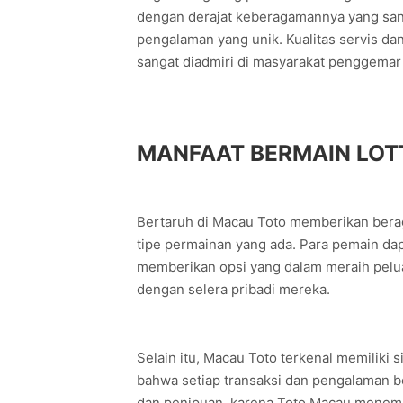
dengan derajat keberagamannya yang sang
pengalaman yang unik. Kualitas servis d
sangat diadmiri di masyarakat penggemar 
MANFAAT BERMAIN LOT
Bertaruh di Macau Toto memberikan berag
tipe permainan yang ada. Para pemain dapa
memberikan opsi yang dalam meraih pelu
dengan selera pribadi mereka.
Selain itu, Macau Toto terkenal memilik
bahwa setiap transaksi dan pengalaman b
dan penipuan, karena Toto Macau menempa