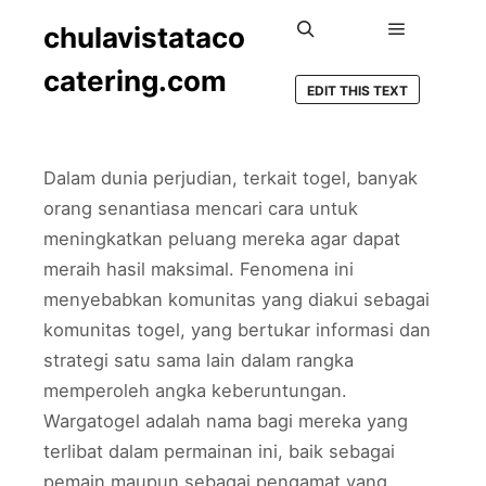
chulavistataco
Main men
Search
catering.com
EDIT THIS TEXT
Dalam dunia perjudian, terkait togel, banyak
orang senantiasa mencari cara untuk
meningkatkan peluang mereka agar dapat
meraih hasil maksimal. Fenomena ini
menyebabkan komunitas yang diakui sebagai
komunitas togel, yang bertukar informasi dan
strategi satu sama lain dalam rangka
memperoleh angka keberuntungan.
Wargatogel adalah nama bagi mereka yang
terlibat dalam permainan ini, baik sebagai
pemain maupun sebagai pengamat yang