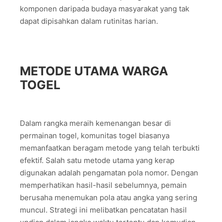
komponen daripada budaya masyarakat yang tak
dapat dipisahkan dalam rutinitas harian.
METODE UTAMA WARGA
TOGEL
Dalam rangka meraih kemenangan besar di
permainan togel, komunitas togel biasanya
memanfaatkan beragam metode yang telah terbukti
efektif. Salah satu metode utama yang kerap
digunakan adalah pengamatan pola nomor. Dengan
memperhatikan hasil-hasil sebelumnya, pemain
berusaha menemukan pola atau angka yang sering
muncul. Strategi ini melibatkan pencatatan hasil