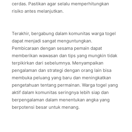
cerdas. Pastikan agar selalu memperhitungkan
risiko antes melanjutkan.
Terakhir, bergabung dalam komunitas warga togel
dapat menjadi sangat menguntungkan.
Pembicaraan dengan sesama pemain dapat
memberikan wawasan dan tips yang mungkin tidak
terpikirkan dari sebelumnya. Menyampaikan
pengalaman dan strategi dengan orang lain bisa
membuka peluang yang baru dan meningkatkan
pengetahuan tentang permainan. Warga togel yang
aktif dalam komunitas seringnya lebih siap dan
berpengalaman dalam menentukan angka yang
berpotensi besar untuk menang.