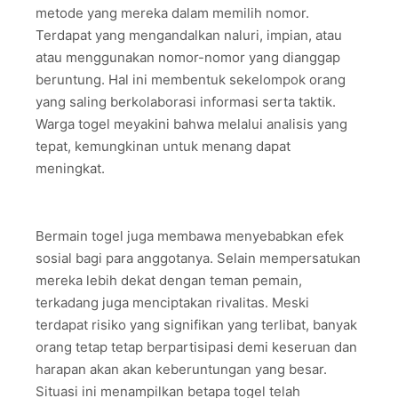
metode yang mereka dalam memilih nomor.
Terdapat yang mengandalkan naluri, impian, atau
atau menggunakan nomor-nomor yang dianggap
beruntung. Hal ini membentuk sekelompok orang
yang saling berkolaborasi informasi serta taktik.
Warga togel meyakini bahwa melalui analisis yang
tepat, kemungkinan untuk menang dapat
meningkat.
Bermain togel juga membawa menyebabkan efek
sosial bagi para anggotanya. Selain mempersatukan
mereka lebih dekat dengan teman pemain,
terkadang juga menciptakan rivalitas. Meski
terdapat risiko yang signifikan yang terlibat, banyak
orang tetap tetap berpartisipasi demi keseruan dan
harapan akan akan keberuntungan yang besar.
Situasi ini menampilkan betapa togel telah