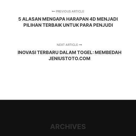
PREVIOUS ARTICLE
5 ALASAN MENGAPA HARAPAN 4D MENJADI
PILIHAN TERBAIK UNTUK PARA PENJUDI
NEXT ARTICLE
INOVASI TERBARU DALAM TOGEL: MEMBEDAH
JENIUSTOTO.COM
ARCHIVES