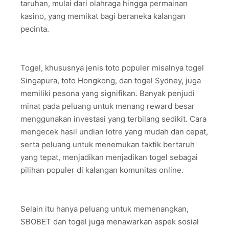
taruhan, mulai dari olahraga hingga permainan
kasino, yang memikat bagi beraneka kalangan
pecinta.
Togel, khususnya jenis toto populer misalnya togel
Singapura, toto Hongkong, dan togel Sydney, juga
memiliki pesona yang signifikan. Banyak penjudi
minat pada peluang untuk menang reward besar
menggunakan investasi yang terbilang sedikit. Cara
mengecek hasil undian lotre yang mudah dan cepat,
serta peluang untuk menemukan taktik bertaruh
yang tepat, menjadikan menjadikan togel sebagai
pilihan populer di kalangan komunitas online.
Selain itu hanya peluang untuk memenangkan,
SBOBET dan togel juga menawarkan aspek sosial