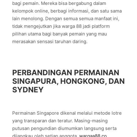
bagi pemain. Mereka bisa bergabung dalam
kelompok online, berbagi informasi, dan satu sama
lain menolong. Dengan semua semua manfaat ini,
tidak mengejutkan jika warga 88 jadi platform
pilihan utama bagi banyak pemain yang mau
merasakan sensasi taruhan daring.
PERBANDINGAN PERMAINAN
SINGAPURA, HONGKONG, DAN
SYDNEY
Permainan Singapore dikenal melalui metode lotre
yang transparan dan teratur. Masing-masing
putusan pengundian diumumkan langsung serta
dijangkau oleh setiap anggota.
wargaa88.co