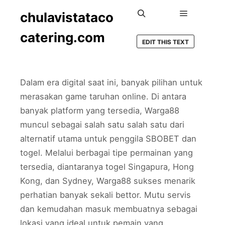
chulavistataco
Main men
Search
catering.com
EDIT THIS TEXT
Dalam era digital saat ini, banyak pilihan untuk
merasakan game taruhan online. Di antara
banyak platform yang tersedia, Warga88
muncul sebagai salah satu salah satu dari
alternatif utama untuk penggila SBOBET dan
togel. Melalui berbagai tipe permainan yang
tersedia, diantaranya togel Singapura, Hong
Kong, dan Sydney, Warga88 sukses menarik
perhatian banyak sekali bettor. Mutu servis
dan kemudahan masuk membuatnya sebagai
lokasi yang ideal untuk pemain yang