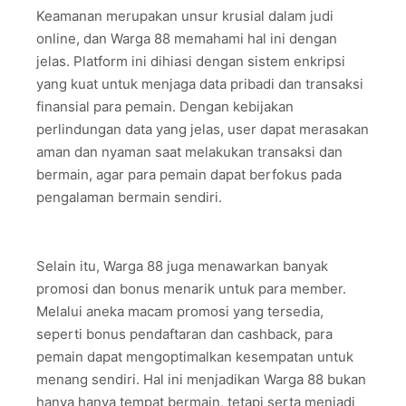
Keamanan merupakan unsur krusial dalam judi
online, dan Warga 88 memahami hal ini dengan
jelas. Platform ini dihiasi dengan sistem enkripsi
yang kuat untuk menjaga data pribadi dan transaksi
finansial para pemain. Dengan kebijakan
perlindungan data yang jelas, user dapat merasakan
aman dan nyaman saat melakukan transaksi dan
bermain, agar para pemain dapat berfokus pada
pengalaman bermain sendiri.
Selain itu, Warga 88 juga menawarkan banyak
promosi dan bonus menarik untuk para member.
Melalui aneka macam promosi yang tersedia,
seperti bonus pendaftaran dan cashback, para
pemain dapat mengoptimalkan kesempatan untuk
menang sendiri. Hal ini menjadikan Warga 88 bukan
hanya hanya tempat bermain, tetapi serta menjadi