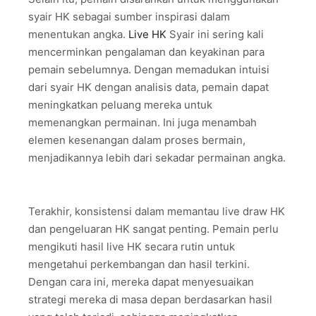
syair HK sebagai sumber inspirasi dalam
menentukan angka.
Live HK
Syair ini sering kali
mencerminkan pengalaman dan keyakinan para
pemain sebelumnya. Dengan memadukan intuisi
dari syair HK dengan analisis data, pemain dapat
meningkatkan peluang mereka untuk
memenangkan permainan. Ini juga menambah
elemen kesenangan dalam proses bermain,
menjadikannya lebih dari sekadar permainan angka.
Terakhir, konsistensi dalam memantau live draw HK
dan pengeluaran HK sangat penting. Pemain perlu
mengikuti hasil live HK secara rutin untuk
mengetahui perkembangan dan hasil terkini.
Dengan cara ini, mereka dapat menyesuaikan
strategi mereka di masa depan berdasarkan hasil