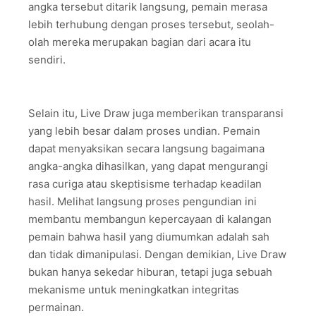
angka tersebut ditarik langsung, pemain merasa
lebih terhubung dengan proses tersebut, seolah-
olah mereka merupakan bagian dari acara itu
sendiri.
Selain itu, Live Draw juga memberikan transparansi
yang lebih besar dalam proses undian. Pemain
dapat menyaksikan secara langsung bagaimana
angka-angka dihasilkan, yang dapat mengurangi
rasa curiga atau skeptisisme terhadap keadilan
hasil. Melihat langsung proses pengundian ini
membantu membangun kepercayaan di kalangan
pemain bahwa hasil yang diumumkan adalah sah
dan tidak dimanipulasi. Dengan demikian, Live Draw
bukan hanya sekedar hiburan, tetapi juga sebuah
mekanisme untuk meningkatkan integritas
permainan.