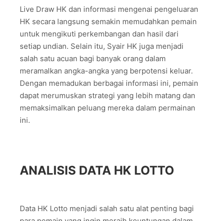
Live Draw HK dan informasi mengenai pengeluaran
HK secara langsung semakin memudahkan pemain
untuk mengikuti perkembangan dan hasil dari
setiap undian. Selain itu, Syair HK juga menjadi
salah satu acuan bagi banyak orang dalam
meramalkan angka-angka yang berpotensi keluar.
Dengan memadukan berbagai informasi ini, pemain
dapat merumuskan strategi yang lebih matang dan
memaksimalkan peluang mereka dalam permainan
ini.
ANALISIS DATA HK LOTTO
Data HK Lotto menjadi salah satu alat penting bagi
para pemain yang ingin meraih keuntungan dalam