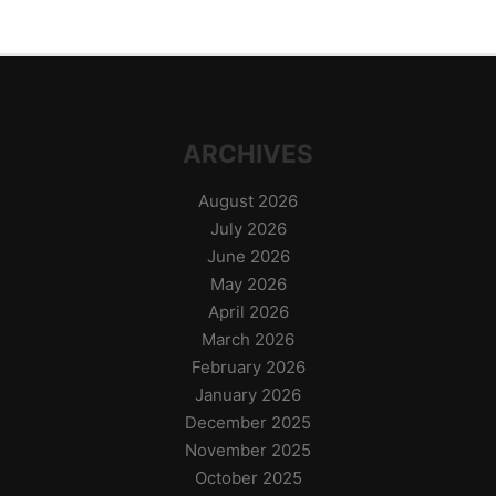
ARCHIVES
August 2026
July 2026
June 2026
May 2026
April 2026
March 2026
February 2026
January 2026
December 2025
November 2025
October 2025