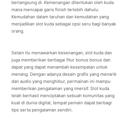
berlangsung di. Kemenangan ditentukan oleh kuda
mana mencapai garis finish terlebih dahulu.
Kemudahan dalam taruhan dan kemudahan yang
menjadikan slot kuda sebagai opsi seru bagi banyak
orang.
Selain itu menawarkan kesenangan, slot kuda dan
juga memberikan berbagai fitur bonus bonus dan
dapat yang dapat menambah kesempatan untuk
menang. Dengan adanya desain grafis yang menarik
dan audio yang menghibur, permainan ini mampu
memberikan pengalaman yang imersif. Slot kuda
telah berhasil menciptakan sebuah komunitas yang
kuat di dunia digital, tempat pemain dapat berbagi
tips serta pengalaman sendiri.